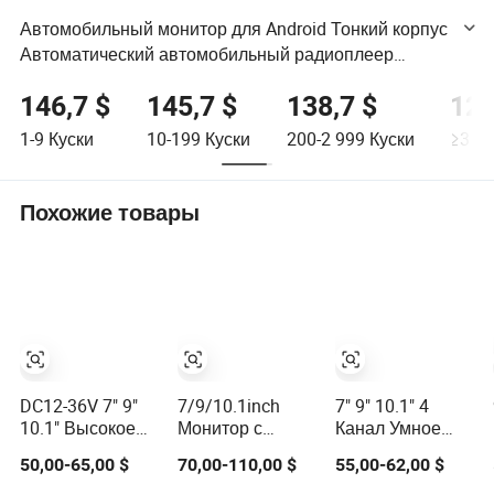
Автомобильный монитор для Android Тонкий корпус
Автоматический автомобильный радиоплеер
Поддержка передней и задней камеры 9/10
146,7 $
145,7 $
138,7 $
123
дюймов доступен
1-9
Куски
10-199
Куски
200-2 999
Куски
≥3 0
Похожие товары
DC12-36V 7" 9"
7/9/10.1inch
7" 9" 10.1" 4
10.1" Высокое
Монитор с
Канал Умное
разрешение
сенсорной
Обнаружение
50,00-65,00 $
70,00-110,00 $
55,00-62,00 $
1024*600
панелью HDMI
Слепых Зон
Грузовик
LCD для
Сигнализация