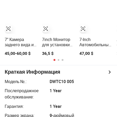
Автобус
автомобиля DVR
Грузовик
Легковой
Автобус
автомобиль Ahd
Автомобиль
1080P
Видеорегистратор
Четырехцветный
Монитор
монитор
7" Камера
7inch Монитор
7-Inch
заднего вида и
для установки
Автомобильный
монитор с
на приборную
монитор с
45,00-60,00 $
36,5 $
47,00 $
разделенным
панель
сенсорными
экраном для
автомобиля с 2
кнопками
автомобилей и
видео входами
грузовиков,
для помощи при
Краткая Информация
система камеры
заднем ходе,
заднего вида
TFT LCD
Модель №.:
DWTC10 005
1024*600 Ahd
Послепродажное
1 Year
монитор
обслуживание:
Гарантия:
1 Year
Размер экрана:
9-дюймовый