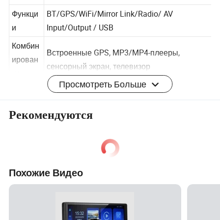
цифровые видеорегистраторы/
я
Функци
BT/GPS/WiFi/Mirror Link/Radio/ AV
и
Input/Output / USB
Комбин
Встроенные GPS, MP3/MP4-плееры,
ирован
сенсорный экран, телевизор
Просмотреть Больше
ие
Подклю
usb, SD-карта, TF-карта
Рекомендуются
чение
ПЗУ
64g432/432/464/6128/8128/6128/8128
ОЗУ
4g
Похожие Видео
Гаранти
1 год
я
Место