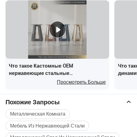
Что такое Кастомные OEM
Что та
нержавеющие стальные
динами
металлические ножки для мебели и
металли
Просмотреть Больше
каркас стола, прочные опоры для
перего
диванов и шкафов для отелей, вилл и
планир
Похожие Запросы
кафе
Металлическая Комната
Мебель Из Нержавеющей Стали