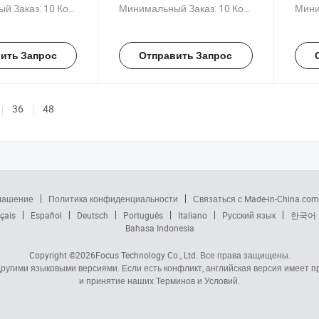
продажу
мебели из ПВХ
й Заказ:
10 Комплекты
Минимальный Заказ:
10 Комплекты
Мини
ить Запрос
Отправить Запрос
36
48
глашение
Политика конфиденциальности
Связаться с Made-in-China.com
çais
Español
Deutsch
Português
Italiano
Русский язык
한국어
Bahasa Indonesia
Copyright ©2026
Focus Technology Co., Ltd.
Все права защищены.
 другими языковыми версиями. Если есть конфликт, английская версия имеет
и принятие наших Терминов и Условий.