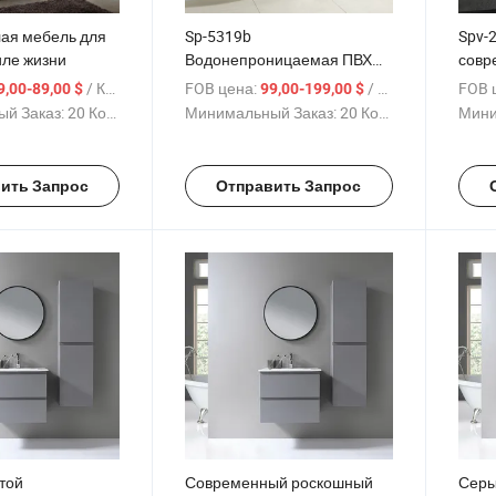
лая мебель для
Sp-5319b
Spv-
иле жизни
Водонепроницаемая ПВХ
совр
мебель для ванной
мале
/ Комплект
FOB цена:
/ Комплект
FOB 
9,00-89,00 $
99,00-199,00 $
й Заказ:
20 Комплекты
Минимальный Заказ:
20 Комплекты
Мини
ить Запрос
Отправить Запрос
той
Современный роскошный
Серы