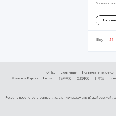
мебель на 
Минимальны
Отправ
Шоу:
24
О Нас
Заявление
Пользовательское со
Языковой Вариант:
English
简体中文
繁體中文
日本語
Fran
Focus не несет ответственности за разницу между английской версией и