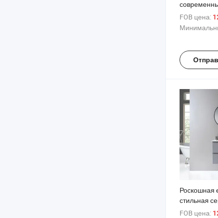
современны
настенного 
FOB цена:
1
столика с р
Минимальны
ванной ком
Отправ
Роскошная 
стильная се
настенная 
FOB цена:
1