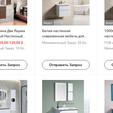
Видео
Виде
ина Два Ящика
Белая настенная
1000
ый Настенный
современная мебель для
наст
ий Умывальник
ванной из ПВХ от 60cm
диза
/ Комплект
Минимальный Заказ:
20 Комплекты
FOB 
05,00-120,00 $
ницаемый
шка
й Заказ:
10 Комплекты
Мини
инет Мебель
ить Запрос
Отправить Запрос