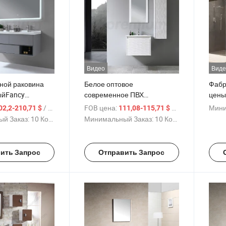
Видео
Виде
ной раковина
Белое оптовое
Фабр
ыйFancy
современное ПВХ
цены
шкаф в ванной с
настенное зеркало для
наст
/ Комплект
FOB цена:
/ Комплект
Мини
02,2-210,71 $
111,08-115,71 $
подсветкой
ванной керамическая
ванн
й Заказ:
10 Комплекты
Минимальный Заказ:
10 Комплекты
раковина умывальник
туалетный столик
ить Запрос
Отправить Запрос