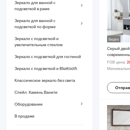
Зеркало для ванной с
подсветкой в раме
Зеркало для ванной с
подсветкой по форме
Зеркало с подсветкой и
Видео
увеличительным стеклом
Серый двой
современн
Зеркало с подсветкой для гостиной
настенный 
FOB цена:
2
зеркалом с 
Зеркало с подсветкой и Bluetooth
Минимальны
Классическое зеркало без света
Отправ
Спейл. Камень Ванити
Оборудование
В продаже