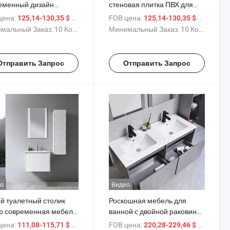
еменный дизайн
стеновая плитка ПВХ для
овой каменной ПВХ
ванной комнаты с
цена:
/ Комплект
FOB цена:
/ Компле
125,14-130,35 $
125,14-130,35 $
ли для ванной комнаты
раковиной
мальный Заказ:
10 Комплекты
Минимальный Заказ:
10 Комплекты
ывальником
Отправить Запрос
Отправить Запрос
о
Видео
й туалетный столик
Роскошная мебель для
р современная мебель
ванной с двойной раковиной
ванной на продажу
и зеркалом
цена:
/ Комплект
FOB цена:
/ Компле
111,08-115,71 $
220,28-229,46 $