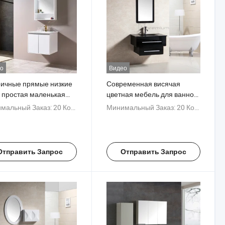
о
Видео
ичные прямые низкие
Современная висячая
 простая маленькая
цветная мебель для ванной
енная мебель для
комнаты
мальный Заказ:
20 Комплекты
Минимальный Заказ:
20 Комплекты
ой комнаты
Отправить Запрос
Отправить Запрос