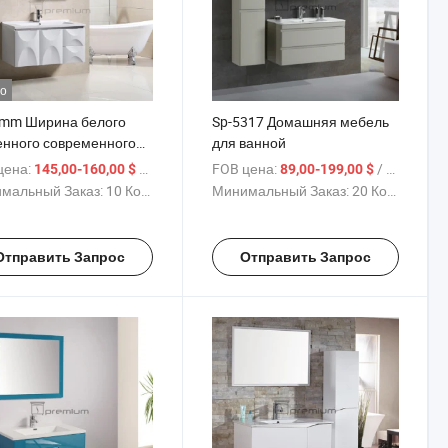
о
mm Ширина белого
Sp-5317 Домашняя мебель
енного современного
для ванной
йна ПВХ ванной мебели
цена:
/ Комплект
FOB цена:
/ Комплект
145,00-160,00 $
89,00-199,00 $
фа
мальный Заказ:
10 Комплекты
Минимальный Заказ:
20 Комплекты
Отправить Запрос
Отправить Запрос