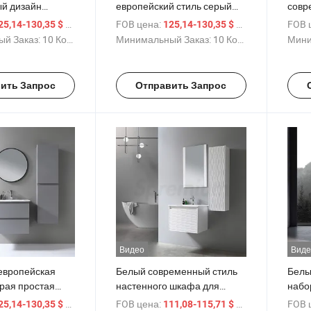
й дизайн
европейский стиль серый
совр
ПВХ туалетного
простой настенный ПВХ
стен
/ Комплект
FOB цена:
/ Комплект
FOB 
25,14-130,35 $
125,14-130,35 $
аковиной для
шкаф мебель для ванной
мебе
й Заказ:
10 Комплекты
Минимальный Заказ:
10 Комплекты
Мини
наты
комнаты
с ум
ить Запрос
Отправить Запрос
Видео
Виде
европейская
Белый современный стиль
Белы
рая простая
настенного шкафа для
набо
смарт-ванная
ванной комнаты, набор
для 
/ Комплект
FOB цена:
/ Комплект
FOB 
25,14-130,35 $
111,08-115,71 $