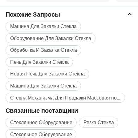
Оборудование для закалки с новым
обработ
поколением конвекции Vortech на
Passing
Похожие Запросы
продажу (Серия NTPWG-V)
Машина Для Закалки Стекла
Оборудование Для Закалки Стекла
Обработка И Закалка Стекла
Печь Для Закалки Стекла
Новая Печь Для Закалки Стекла
Технические параметры
Машина Для Закалки Стекла
Максимальна
Минимальн
Толщина
Производств
Трансформа
Стекла Механизма Для Продажи Массовая покупка
Модель
я загрузка
ый размер
(
Мм)
о (м2/ч)
тор (КВТ)
(мм)
стекла (мм)
Связанные поставщики
Система
питания
сжиженным
2000×1000
200×100
2.8-8
204
1000 КВА
Стеклянное Оборудование
Резка Стекла
газом2010x
2.8-16
Стекольное Оборудование