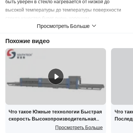
быть уверен в стекло нагревается от низкой до
высокой температуры до температуры поверхности
стекла качество будет очень хорошим
Просмотреть Больше
3. Оператор просто необходимо для погрузки и
Похожие видео
выгрузки на стекле нет необходимости другие
сложные операции, которая может сэкономить много
времени и увеличение производства большая емкость
дисков;
4. Подходит для: Обычного листового стекла, Ultra-
Clear стекло, трафаретной печати стекло, рельефным
стекло, цветные стекла и т. Д.;
Что такое Южные технологии Быстрая
Что та
скорость Высокопроизводительная
Послед
плоская и перекрестная гибка стекла
непрер
Просмотреть Больше