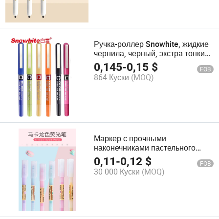
Ручка-роллер Snowhite, жидкие
чернила, черный, экстра тонкий
наконечник 0.38mm, быстро
0,145
-
0,15
$
FOB
сохнет, подходит для письма,
864 Куски
(MOQ)
ведения дневников,
канцелярских принадлежностей
Маркер с прочными
наконечниками пастельного
цвета 6 цветов
0,11
-
0,12
$
FOB
30 000 Куски
(MOQ)