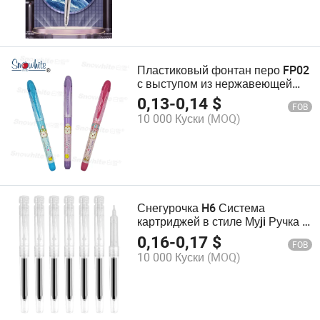
Пластиковый фонтан перо FP02
с выступом из нержавеющей
стали Custom печать
0,13
-
0,14
$
FOB
10 000 Куски
(MOQ)
Снегурочка H6 Система
картриджей в стиле Муji Ручка с
жидкими чернилами с тонким
0,16
-
0,17
$
FOB
наконечником 0.5 мм - Синий
10 000 Куски
(MOQ)
цвет с картриджами Оптовая
продажа OEM ODM