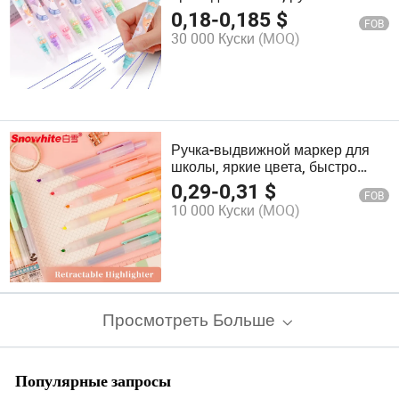
системой свободного чернила и
0,18
-
0,185
$
FOB
ластик
30 000 Куски
(MOQ)
Ручка-выдвижной маркер для
школы, яркие цвета, быстро
сохнущие чернила, скошенный
0,29
-
0,31
$
FOB
наконечник, ассорти цветов,
10 000 Куски
(MOQ)
желтый
Просмотреть Больше
Популярные запросы