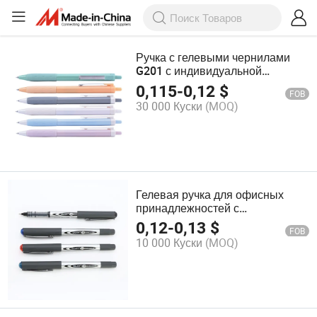
Ручка с гелевыми чернилами
G201 с индивидуальной
печатью, быстро сохнущие
0,115
-
0,12
$
FOB
чернила
30 000 Куски
(MOQ)
Гелевая ручка для офисных
принадлежностей с
быстросохнущими чернилами,
0,12
-
0,13
$
FOB
роликовая ручка, различные
10 000 Куски
(MOQ)
наконечники, ассорти чернил,
OEM ODM