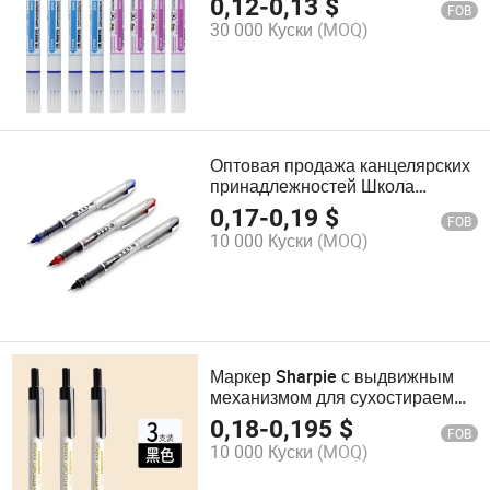
0,12
-
0,13
$
FOB
перезапись ручка
30 000 Куски
(MOQ)
Оптовая продажа канцелярских
принадлежностей Школа
Снегурочка Галактика Жидкая
0,17
-
0,19
$
FOB
Ручка-роллер, Средний Носик,
10 000 Куски
(MOQ)
0.7 мм, Ассорти, 12CT Цветная
Коробка
Маркер Sharpie с выдвижным
механизмом для сухостираемых
досок, синий
0,18
-
0,195
$
FOB
10 000 Куски
(MOQ)