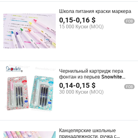
Школа питания краски маркера
0,15
-
0,16
$
FOB
15 000 Куски
(MOQ)
Чернильный картридж пера
фонтан из перьев Snowhite
студент стиле ODM
0,14
-
0,15
$
FOB
производство
30 000 Куски
(MOQ)
Канцелярские школьные
принадлежности, ручка с