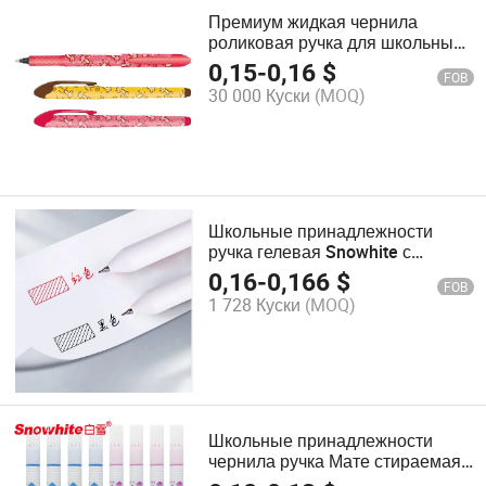
Премиум жидкая чернила
роликовая ручка для школьных
принадлежностей
0,15
-
0,16
$
FOB
30 000 Куски
(MOQ)
Школьные принадлежности
ручка гелевая Snowhite с
закрученной формой тонкий
0,16
-
0,166
$
FOB
наконечник 0.5mm ассорти цвет
1 728 Куски
(MOQ)
быстро сохнущая чернила
гелевая ручка белая
Школьные принадлежности
чернила ручка Мате стираемая
ручка двойного наконечника