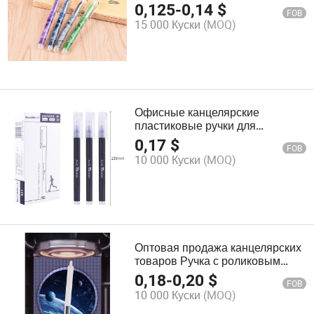
Высококачественные Жидкие
0,125
-
0,14
$
FOB
Ручки для Школы и Офиса
15 000 Куски
(MOQ)
Ручка и Карандаш
Офисные канцелярские
пластиковые ручки для
рекламных подарков
0,17
$
FOB
10 000 Куски
(MOQ)
Оптовая продажа канцелярских
товаров Ручка с роликовым
шариком Snowhite 0.5mm
0,18
-
0,20
$
FOB
Тонкий наконечник, гладкое
10 000 Куски
(MOQ)
письмо, видимый уровень
чернил, 12CT Цветная коробка