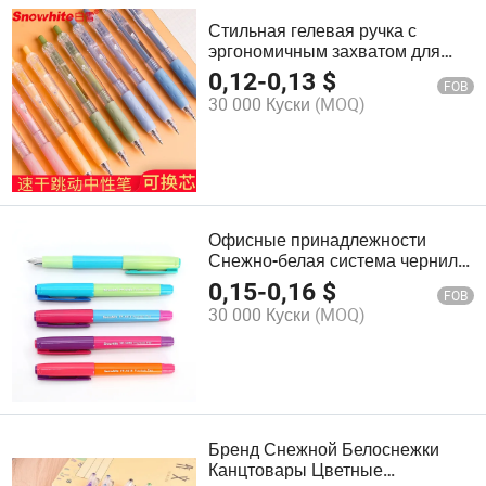
Стильная гелевая ручка с
эргономичным захватом для
комфортного письма
0,12
-
0,13
$
FOB
30 000 Куски
(MOQ)
Офисные принадлежности
Снежно-белая система чернил
для ручек чернила для ручки
0,15
-
0,16
$
FOB
30 000 Куски
(MOQ)
Бренд Снежной Белоснежки
Канцтовары Цветные