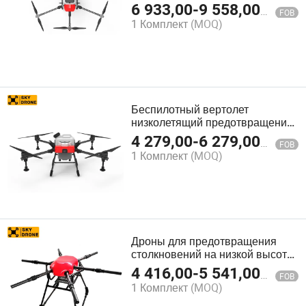
Коробка Объём 40L Вертолет
6 933,00
-
9 558,00
$
FOB
Сельскохозяйственный Дрон
1 Комплект
(MOQ)
Опрыскиватель
Беспилотный вертолет
низколетящий предотвращение
столкновений аграрный БПЛА
4 279,00
-
6 279,00
$
FOB
сельское хозяйство дрон SD-
1 Комплект
(MOQ)
X420
Дроны для предотвращения
столкновений на низкой высоте
в сельском хозяйстве
4 416,00
-
5 541,00
$
FOB
Сельскохозяйственная машина
1 Комплект
(MOQ)
с ISO9001