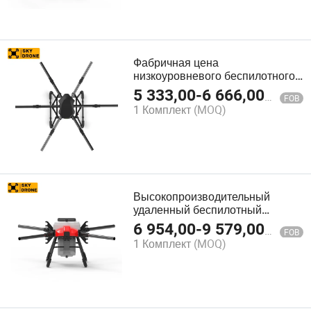
Фабричная цена
низкоуровневого беспилотного
вертолета для предотвращения
5 333,00
-
6 666,00
$
FOB
столкновений, дрон для
1 Комплект
(MOQ)
распыления
Высокопроизводительный
удаленный беспилотный
вертолет для предотвращения
6 954,00
-
9 579,00
$
FOB
столкновений в сельском
1 Комплект
(MOQ)
хозяйстве