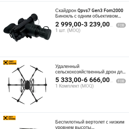
Скайдрон Qpvs7 Gen3 Fom2000
Бинокль с одним объективом
для низкой освещенности
2 999,00
-
3 239,00
$
FOB
ночного видения
1 шт.
(MOQ)
Удаленный
сельскохозяйственный дрон для
предотвращения столкновений,
5 333,00
-
6 666,00
$
FOB
опрыскиватель для сельского
1 Комплект
(MOQ)
хозяйства, производство дронов
Беспилотный вертолет с низким
уровнем высоты