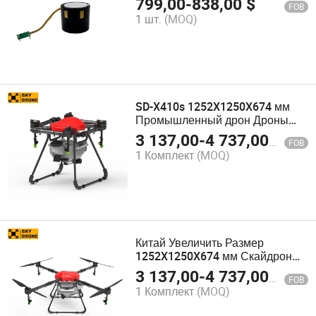
799,00
-
838,00
$
FOB
усилитель изображения Трубка
1 шт.
(MOQ)
усилителя изображения
Pvs14/Pvs31 Gpnvg18
SD-X410s 1252X1250X674 мм
Промышленный дрон Дроны
для сельского хозяйства с
3 137,00
-
4 737,00
$
FOB
ISO9001
1 Комплект
(MOQ)
Китай Увеличить Размер
1252X1250X674 мм Скайдрон
Препятствие Предотвращение
3 137,00
-
4 737,00
$
FOB
GPS 50L Дрон SD-X410s
1 Комплект
(MOQ)