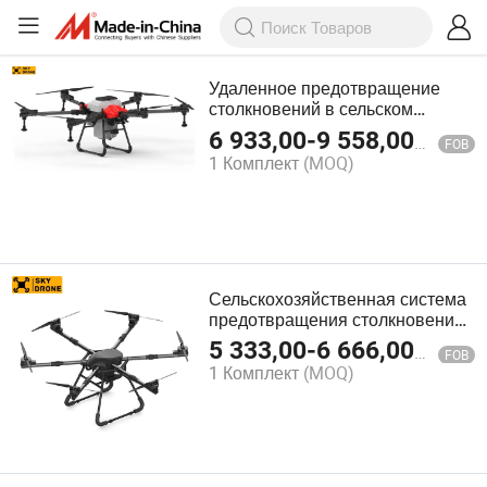
Удаленное предотвращение
столкновений в сельском
хозяйстве Объем 40L
6 933,00
-
9 558,00
$
FOB
Сельскохозяйственные
1 Комплект
(MOQ)
распыляющие дроны
Промышленные дроны SD-X640
Сельскохозяйственная система
предотвращения столкновений
с использованием дронов с
5 333,00
-
6 666,00
$
FOB
камерой для дальнего действия
1 Комплект
(MOQ)
и поиска