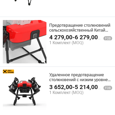
Предотвращение столкновений
сельскохозяйственный Китай
ФПВ распылитель
4 279,00
-
6 279,00
$
FOB
профессиональный БПЛА ГПС
1 Комплект
(MOQ)
агродрон SD-X420
Удаленное предотвращение
столкновений с низким уровнем,
дроны Китая, камера,
3 652,00
-
5 214,00
$
FOB
распыляющий дрон,
1 Комплект
(MOQ)
летательные аппараты, ОЕМ