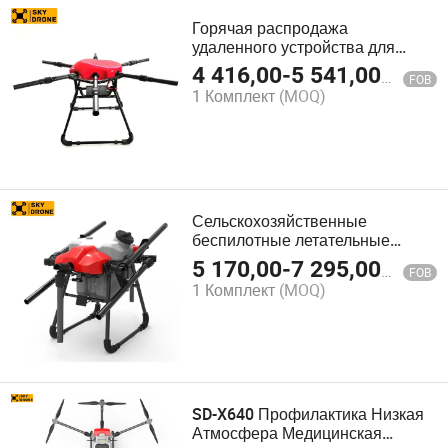
Горячая распродажа
удаленного устройства для
предотвращения столкновений
4 416,00
-
5 541,00
$
FOB
с низким уровнем распыления в
1 Комплект
(MOQ)
сельском хозяйстве
профессиональный агродрон
Сельскохозяйственные
беспилотные летательные
аппараты для предотвращения
5 170,00
-
7 295,00
$
FOB
столкновений с камерой,
1 Комплект
(MOQ)
радиоуправляемый
квадрокоптер,
сельскохозяйственный
опрыскиватель, завод
SD-X640 Профилактика Низкая
Атмосфера Медицинская