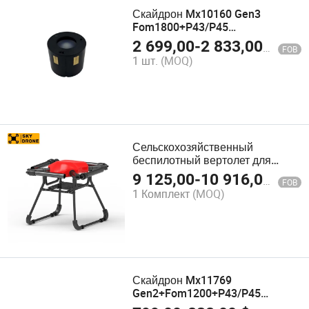
Скайдрон Mx10160 Gen3
Fom1800+P43/P45
Автоматические ворота трубки
2 699,00
-
2 833,00
$
FOB
усилителя изображения
1 шт.
(MOQ)
Pvs14/31 Gpnvg18 Ночное
видение
Сельскохозяйственный
беспилотный вертолет для
предотвращения столкновений,
9 125,00
-
10 916,00
$
FOB
промышленный дрон для
1 Комплект
(MOQ)
разведки с высоким качеством
Скайдрон Mx11769
Gen2+Fom1200+P43/P45
Автоматические ворота Ручной