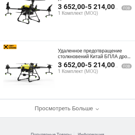
предотвращения столкновений
3 652,00
-
5 214,00
$
FOB
с камерой HD
1 Комплект
(MOQ)
Удаленное предотвращение
столкновений Китай БПЛА дрон
для сельскохозяйственного
3 652,00
-
5 214,00
$
FOB
опрыскивателя
1 Комплект
(MOQ)
сельскохозяйственная техника
SD-X410zs
Просмотреть Больше
Популярные Товары
Информация