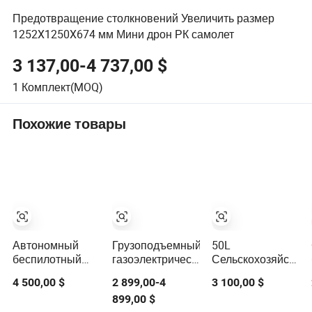
Предотвращение столкновений Увеличить размер
1252X1250X674 мм Мини дрон РК самолет
3 137,00-4 737,00 $
1
Комплект(MOQ)
Похожие товары
Автономный
Грузоподъемный
50L
беспилотный
газоэлектрический
Сельскохозяйстве
летательный
гибридный
дрон с
4 500,00 $
2 899,00-4
3 100,00 $
аппарат для
гексакоптер
интеллектуальной
899,00 $
эффективной
БПЛА для 8kg
системой