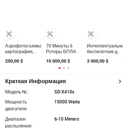
очистки
полезной
управления
солнечных
нагрузки
панелей
Аэрофотосъемка,
70 Минуты 6
Интеллектуальный
картография,
Роторы БПЛА
беспилотник для
инспекция
до 30km Китай
уборки зданий
200,00 $
10 000,00 $
3 000,00 $
линий
коммерческих
электропередач,
небоскрёбов
промышленный,
вертикально
Краткая Информация
взлетающий и
садящийся,
Модель №.:
SD-X410s
фиксированное
Мощность
15000 Watts
крыло,
многороторный,
двигателя:
квадрокоптер,
Диапазон
6-10 Meters
гексакоптер,
распыления:
гибридный,