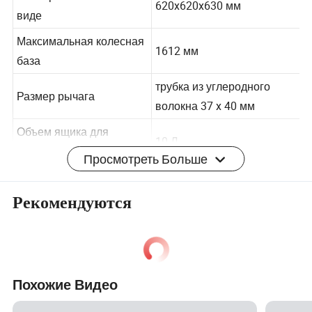
Размер в сложенном
620x620x630 мм
виде
Максимальная колесная
1612 мм
база
трубка из углеродного
Размер рычага
волокна 37 x 40 мм
Объем ящика для
Просмотреть Больше
10 Л.
лекарств
Параметры дрона
Рекомендуются
Рекомендуемая конфигурация
Управление полетом
(дополнительно)
Похожие Видео
Система питания
X8
Аккумулятор
12 С 16000 мА/ч.