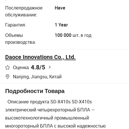
длительное
Послепродажное
Have
время полета,
обслуживание:
дальность,
тяжелая
Гарантия:
1 Year
нагрузка,
беспилотный
Объемы
100 000 шт. в год
летательный
производства:
аппарат
Daoce Innovations Co., Ltd.
4.8
/5
Оценка
Nanjing, Jiangsu, Китай
Подробности Товара
Описание продукта SD-X410s SD-X410s
электрический четырехроторный БПЛА —
высокотехнологичный промышленный
многороторный БПЛА с высокой надежностью