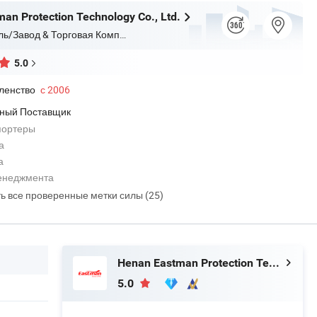
an Protection Technology Co., Ltd.
Производитель/Завод & Торговая Компания
5.0
ленство
с 2006
ный Поставщик
портеры
а
а
енеджмента
ть все проверенные метки силы (25)
Henan Eastman Protection Technology Co., Ltd.
5.0