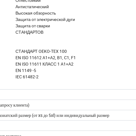
Огнестойкий
Антистатический
Высокая обзорность
Защита от электрической дуги
Защита от сварки
СТАНДАРТОВ
СТАНДАРТ OEKO-TEX 100
EN ISO 11612 A1+A2, B1, C1, F1
EN ISO 11611 КЛАСС 1 A1+A2
EN 1149 -5
IEC 61482-2
запросу клиента)
зиатский размер (от xs до 5xl) или индивидуальный размер
ная доставка