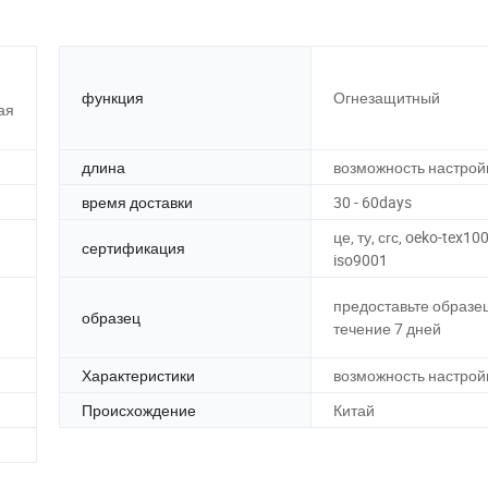
функция
Огнезащитный
ая
длина
возможность настрой
время доставки
30 - 60days
це, ту, сгс, oeko-tex100
сертификация
iso9001
предоставьте образец
образец
течение 7 дней
Характеристики
возможность настрой
Происхождение
Китай