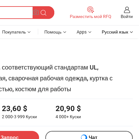
Войти
Разместить мой RFQ
Покупатель
Помощь
Apps
Русский язык
 соответствующий стандартам UL,
, сварочная рабочая одежда, куртка с
стью, костюм для работы
23,60 $
20,90 $
2 000-3 999
Куски
4 000+
Куски
 Запрос
Чат