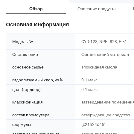
Описание продукта
Обзор
Основная Информация
Модель №.
CYD-128, NPEL828, E-51
Составление
Органический материал
основное сырье
эпоксидная смола
гидролизуемый хлор, wt%
0.1 макс
цвет (гарднер)
0.1 макс
классификация
затвердевание помещени
состав промоутера
отверждающее средство
формулы
(c21h24o4)n
состав основного агента
эпоксидная смола