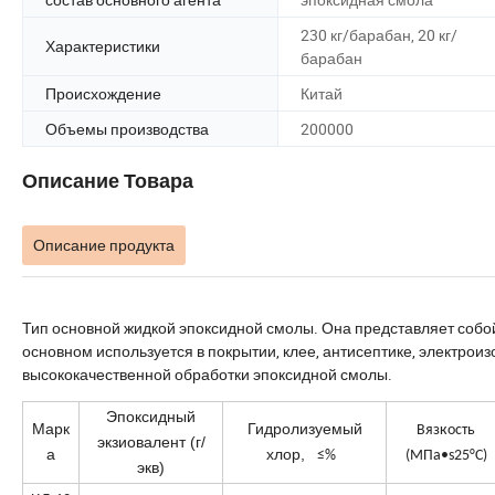
230 кг/барабан, 20 кг/
Характеристики
барабан
Происхождение
Китай
Объемы производства
200000
Описание Товара
Описание продукта
Тип основной жидкой эпоксидной смолы. Она представляет собой
основном используется в покрытии, клее, антисептике, электро
высококачественной обработки эпоксидной смолы.
Эпоксидный
Марк
Гидролизуемый
Вязкость
экзиовалент (г/
а
хлор,
≤%
(МПа•s25°C)
экв)