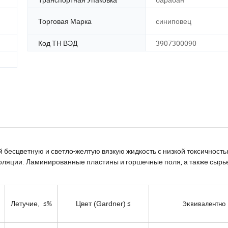
Торговая Марка
синиповец
Код ТН ВЭД
3907300090
 бесцветную и светло-желтую вязкую жидкость с низкой токсичность
изоляции. Ламинированные пластины и горшечные поля, а также сырь
Летучие,
Цвет (Gardner)
≤%
≤
Эквивалентн