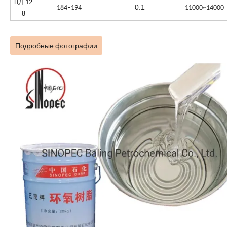
ЦД-12
0.1
184–194
11000~14000
8
Подробные фотографии