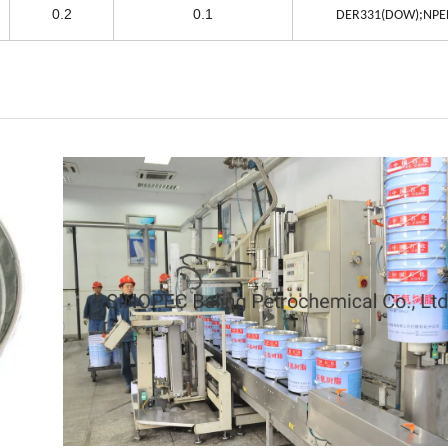
0.2
0.1
DER331(DOW);NPE