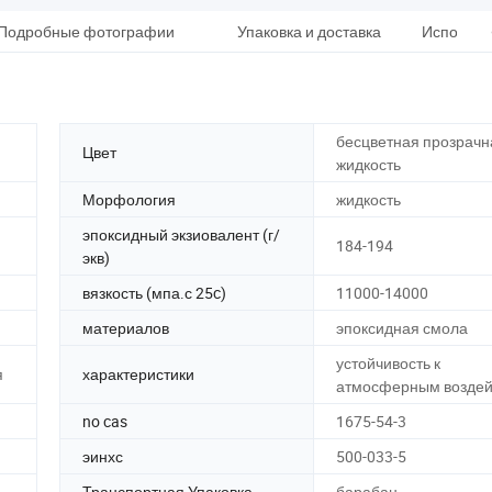
Подробные фотографии
Упаковка и доставка
Использо
бесцветная прозрачн
Цвет
жидкость
Морфология
жидкость
эпоксидный экзиовалент (г/
184-194
экв)
вязкость (мпа.с 25c)
11000-14000
материалов
эпоксидная смола
устойчивость к
я
характеристики
атмосферным воздей
no cas
1675-54-3
эинхс
500-033-5
Транспортная Упаковка
барабан