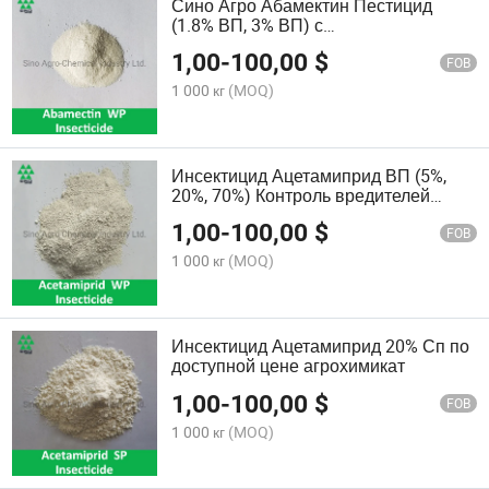
Сино Агро Абамектин Пестицид
(1.8% ВП, 3% ВП) с
конкурентоспособной ценой
1,00
-
100,00
$
агрохимикатов
FOB
1 000 кг
(MOQ)
Инсектицид Ацетамиприд ВП (5%,
20%, 70%) Контроль вредителей
Агрохимикаты
1,00
-
100,00
$
FOB
1 000 кг
(MOQ)
Инсектицид Ацетамиприд 20% Сп по
доступной цене агрохимикат
1,00
-
100,00
$
FOB
1 000 кг
(MOQ)