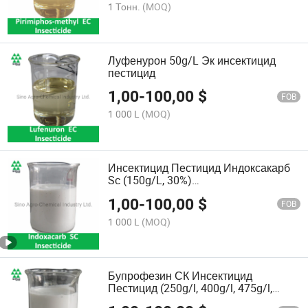
1 Тонн.
(MOQ)
Луфенурон 50g/L Эк инсектицид
пестицид
1,00
-
100,00
$
FOB
1 000 L
(MOQ)
Инсектицид Пестицид Индоксакарб
Sc (150g/L, 30%)
Сельскохозяйственные химикаты
1,00
-
100,00
$
FOB
1 000 L
(MOQ)
Бупрофезин СК Инсектицид
Пестицид (250g/l, 400g/l, 475g/l,
500g/l)