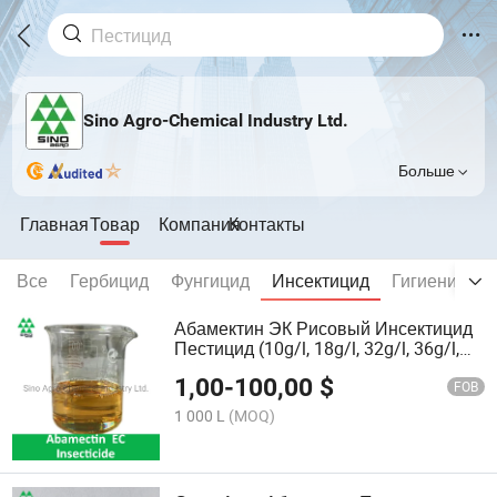
Sino Agro-Chemical Industry Ltd.
Больше
Главная
Товар
Компания
Контакты
Все
Гербицид
Фунгицид
Инсектицид
Гигиеническ
Абамектин ЭК Рисовый Инсектицид
Пестицид (10g/l, 18g/l, 32g/l, 36g/l,
50g/l)
1,00
-
100,00
$
FOB
1 000 L
(MOQ)