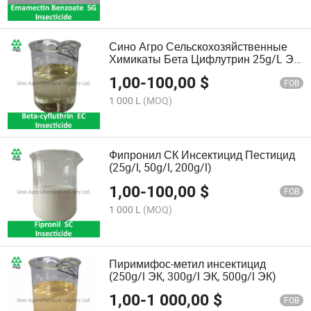
Сино Агро Сельскохозяйственные
Химикаты Бета Цифлутрин 25g/L Эк
Инсектицид Пестицид
1,00
-
100,00
$
FOB
1 000 L
(MOQ)
Фипронил СК Инсектицид Пестицид
(25g/l, 50g/l, 200g/l)
1,00
-
100,00
$
FOB
1 000 L
(MOQ)
Пиримифос-метил инсектицид
(250g/l ЭК, 300g/l ЭК, 500g/l ЭК)
1,00
-
1 000,00
$
FOB