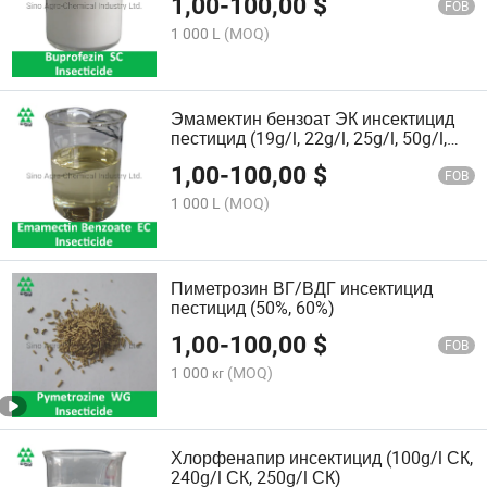
1,00
-
100,00
$
FOB
1 000 L
(MOQ)
Эмамектин бензоат ЭК инсектицид
пестицид (19g/l, 22g/l, 25g/l, 50g/l,
57g/l)
1,00
-
100,00
$
FOB
1 000 L
(MOQ)
Пиметрозин ВГ/ВДГ инсектицид
пестицид (50%, 60%)
1,00
-
100,00
$
FOB
1 000 кг
(MOQ)
Хлорфенапир инсектицид (100g/l СК,
240g/l СК, 250g/l СК)