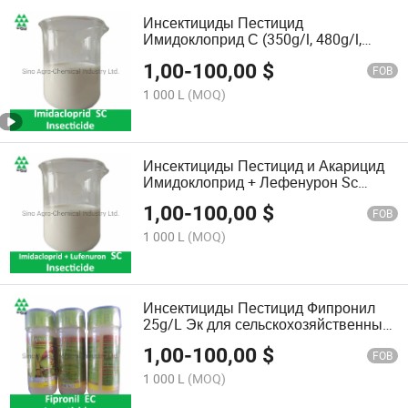
Инсектициды Пестицид
Имидоклоприд С (350g/l, 480g/l,
600g/l) по лучшей цене
1,00
-
100,00
$
FOB
1 000 L
(MOQ)
Инсектициды Пестицид и Акарицид
Имидоклоприд + Лефенурон Sc
(350g/l+50g/l, 350g/l+55g/l)
1,00
-
100,00
$
FOB
1 000 L
(MOQ)
Инсектициды Пестицид Фипронил
25g/L Эк для сельскохозяйственных
химикатов по лучшей цене
1,00
-
100,00
$
FOB
1 000 L
(MOQ)