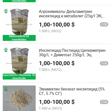
Агрохимикаты Дельтаметрин
инсектицид и метаболит (25g/l ЭК,
12.5g/l ЭК) по конкурентной цене
1,00
-
100,00
$
FOB
1 000 L
(MOQ)
Инсектицид Пестицид Циперметрин
30g/L + Диметоат 250g/L Эц
1,00
-
100,00
$
FOB
1 000 L
(MOQ)
Эмамектин бензоат инсектицид (5%
СГ, 5.7% СГ)
1,00
-
100,00
$
FOB
1 000 кг
(MOQ)