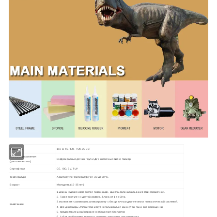
Мощность
110 В, ПЕРЕМ. ТОК, 200 ВТ
Системы управления
Инфракрасный датчик / пульт ДУ / кнопочный блок / таймер
(дополнительно)
Сертификат
CE, ISO, BV, TUV
Температура
Адаптируйте температуру от -20 до 50°C.
Возраст
Молодежь (15-35 лет)
1.Длина изделия измеряется позвонками. Высота должна быть в качестве справочной.
2. Также доступен и другой размер. Длина от 1 до 50 м.
3.мы можем производить аниматронику с бесщеточным двигателем и пневматической системой.
Замечание
4. Все динозавры Animatronic могут использоваться как внутри, так и вне помещений.
5. предоставьте дизайнерские изображения бесплатно
6. L>8 м необходимо вырезать упаковку динозавра для перевозки.