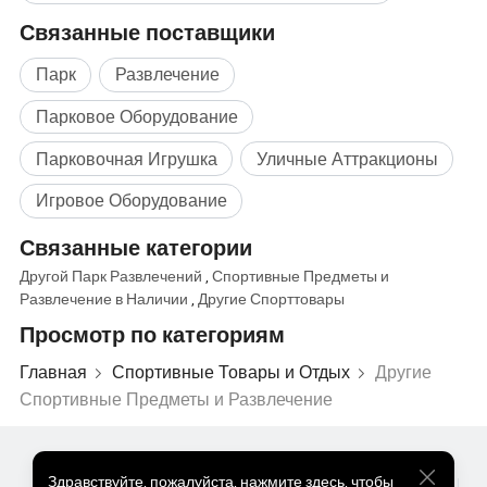
Связанные поставщики
Парк
Развлечение
Парковое Оборудование
Парковочная Игрушка
Уличные Аттракционы
Игровое Оборудование
Связанные категории
Другой Парк Развлечений
,
Спортивные Предметы и
Развлечение в Наличии
,
Другие Спорттовары
Просмотр по категориям
Главная
Спортивные Товары и Отдых
Другие
Спортивные Предметы и Развлечение
Популярные Товары
Цена На Популярные Товары
Здравствуйте
,
пожалуйста, нажмите здесь, чтобы