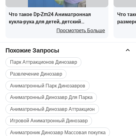
Что такое Dp-Zm24 Аниматронная
Что так
кукла-рука для детей, детский
размер
динозавр на продажу
12 Ани
Просмотреть Больше
Похожие Запросы
Парк Аттракционов Динозавр
Развлечение Динозавр
Аниматронный Парк Динозавров
Аниматронный Динозавр Для Парка
Аниматронный Динозавр Аттракцион
Игровой Аниматронный Динозавр
Аниматроник Динозавр Массовая покупка