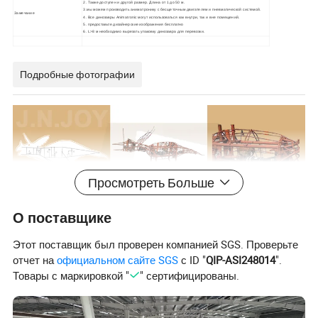
2. Также доступен и другой размер. Длина от 1 до 50 м.
3.мы можем производить аниматронику с бесщеточным двигателем и пневматической системой.
Замечание
4. Все динозавры Animatronic могут использоваться как внутри, так и вне помещений.
5. предоставьте дизайнерские изображения бесплатно
6. L>8 м необходимо вырезать упаковку динозавра для перевозки.
Подробные фотографии
Просмотреть Больше
О поставщике
Этот поставщик был проверен компанией SGS. Проверьте
отчет на
официальном сайте SGS
с ID "
QIP-ASI248014
".
Товары с маркировкой "
" сертифицированы.