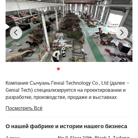
Компания Сычуань Генial Technology Co., Ltd (далее –
Genial Tech) специализируется на проектировании и
разработке, производстве, продаже и выставках
развлекательного оборудования и ландшафтов.
Посмотреть Всё
Продукты можно разделить на 3 вида нашей
продукции, продуктов моделирования, ландшафтов и
фестивальных фонарей, включая аниматроники-
О нашей фабрике и истории нашего бизнеса
динозавры, стеклопластиковые скульптуры,
Адрес
No.9, Floor 19th, Block 1, Taifeng