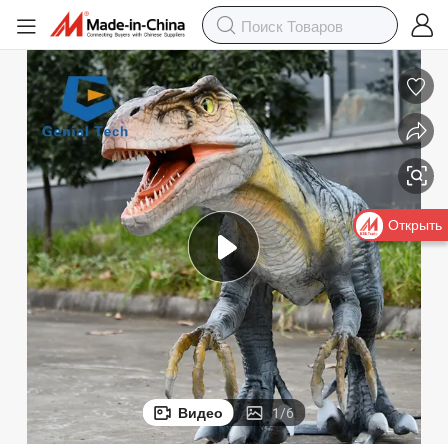
ция животных
Аниматронная модель динозавра для тематического парка, декора
Открыть
Видео
1
/
6