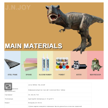
Мощность
110 В, ПЕРЕМ. ТОК, 200 ВТ
Системы управления
Инфракрасный датчик / пульт ДУ / кнопочный блок / таймер
(дополнительно)
Сертификат
CE, ISO, BV, TUV
Температура
Адаптируйте температуру от -20 до 50°C.
Возраст
Молодежь (15-35 лет)
1.Длина изделия измеряется позвонками. Высота должна быть в качестве справочной.