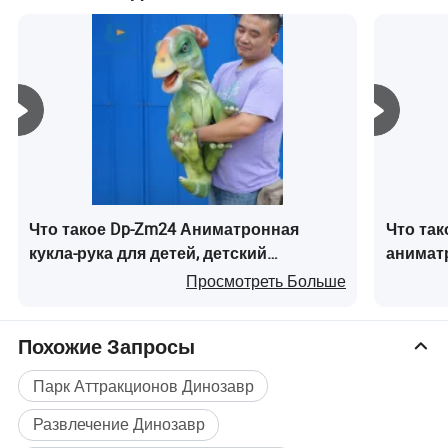
месте.
Что такое Dp-Zm24 Аниматронная
Что так
кукла-рука для детей, детский
анимат
динозавр на продажу
лунга
Просмотреть Больше
Похожие Запросы
Парк Аттракционов Динозавр
Развлечение Динозавр