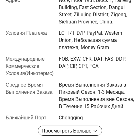
металлические скульптуры, цементные скульптуры,
Building, East Section, Dangui
Каменные скульптуры, искусственные скульптуры
Street, Ziliujing District, Zigong,
травы, фестивальные фонари, похороненное
Sichuan Province, China.
землеройное поле, миниатюрные пейзажи и т.д. они
широко используются в городских плазах, садах,
Условия Платежа
LC, T/T, D/P, PayPal, Western
тематических парках и т.д.
Union, Небольшая сумма
платежа, Money Gram
мы вошли на зарубежный рынок, пока мы
сосредоточились на внутреннем рынке, Мы имеем
Международные
FOB, EXW, CFR, DAT, FAS, DDP,
независимое право на экспорт продукции и
Коммерческие
DAP, CIP, CPT, FCA
производимой продукции в более чем 40 странах,
Условия(Инкотермс)
включая Америку, Канаду, Аргентину, Перу, Венгрию,
Среднее Время
Время Выполнения Заказа в
Австрия, Нидерланды, Австралия, Италия, Россия,
Выполнения Заказа
Пиковый Сезон: 1-3 Месяца,
Польша, Чешская Республика, Германия, Бразилия,
Время Выполнения вне Сезона,
Саудовская Аравия, Турция, Япония, Южная Корея,
В Течение 15 Рабочих Дней
Таиланд, Сингапур и др.... Экспонаты завоевали
теплую похвалу от туристов.
Ближайший Порт
Chongqing
В первые дни работы компании она установила
Просмотреть Больше
отношения сотрудничества между школой и