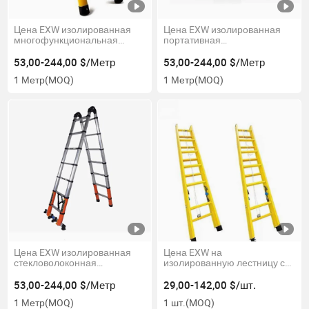
Цена EXW изолированная
Цена EXW изолированная
многофункциональная
портативная
стекловолоконная
многосекционная
телескопическая лестница
телескопическая лестница
53,00-244,00 $/Метр
53,00-244,00 $/Метр
из FRP
1 Метр
(MOQ)
1 Метр
(MOQ)
Цена EXW изолированная
Цена EXW на
стекловолоконная
изолированную лестницу с
телескопическая
комбинированным
многофункциональная
управлением из
53,00-244,00 $/Метр
29,00-142,00 $/шт.
лестница
стекловолокна
1 Метр
(MOQ)
1 шт.
(MOQ)