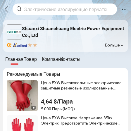
Shaanxi Shaanchuang Electric Power Equipment
Co., Ltd
Больше
Главная
Товар
Компания
Контакты
Рекомендуемые Товары
Цена EXW Высоковольтные электрические
защитные резиновые изолированные
перчатки
4,64 $/Пара
5 000 Пары
(MOQ)
Цена EXW Высокое Напряжение 35kv
Электрик Предотвратить Электрические
Резиноизолированные Изолирующие