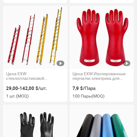
Цена EXW
Цена EXW Изолированные
стеклопластиковой
перчатки электрика для
выдвижной лестницы
работы с высоким
красного и желтого цвета с
напряжением
29,00-142,00 $/шт.
7,9 $/Пара
безопасностью
1 шт.
(MOQ)
100 Пары
(MOQ)