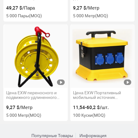
защита Изолированные
катушки
изоляционные перчатки
49,27 $/Пара
9,27 $/Метр
5 000 Пары
(MOQ)
5 000 Метр
(MOQ)
Цена EXW переносного и
Цена EXW Портативный
подвижного удлиненного
мобильный источник
кабельного барабана
питания, передвижная
электрическая розетка
9,27 $/Метр
11,54-60,2 $/шт.
5 000 Метр
(MOQ)
100 Куски
(MOQ)
Популярные Товары
Информация