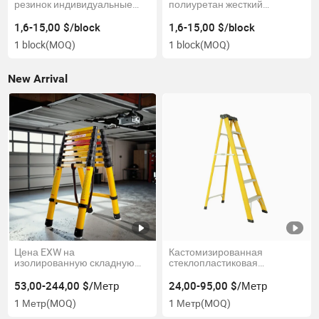
резинок индивидуальные
полиуретан жесткий
резинки
пластиковый прозрачный
изолирующий резиновый
1,6-15,00 $/block
1,6-15,00 $/block
лист
1 block
(MOQ)
1 block
(MOQ)
New Arrival
Цена EXW на
Кастомизированная
изолированную складную
стеклопластиковая
телескопическую лестницу,
изолированная складная
многофункциональную
лестница - лестница для
53,00-244,00 $/Метр
24,00-95,00 $/Метр
лестницу для использования
безопасной работы с
1 Метр
(MOQ)
1 Метр
(MOQ)
внутри и снаружи
электричеством
помещений