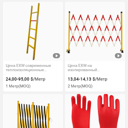
Цена EXW современные
Цена EXW на
теплоизоляционные
изолированный
стекловолоконные прямые
стекловолоконный
лестницы, наружные
телескопический забор,
24,00-95,00 $/Метр
13,04-14,13 $/Метр
платформенные проходные
расширяемый забор
1 Метр
(MOQ)
2 Метр
(MOQ)
лестницы