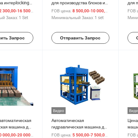
а интерlocking
для производства блоков из
для 
 сжатой
сжатой глиняной красной
из гл
/ Set
FOB цена:
/ set
FOB 
 300,00-16 500,00 $
8 500,00-10 000,00 $
расной глины на
плитки по цене на продажу
межб
й Заказ:
1 Set
Минимальный Заказ:
1 set
Мини
спис
ить Запрос
Отправить Запрос
Видео
Виде
автоматическая
Автоматическая
Цена
ская машина для
гидравлическая машина для
маши
ва
производства межблоков из
глин
/ set
FOB цена:
/ Set
FOB 
 000,00-20 000,00 $
5 500,00-7 500,00 $