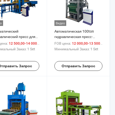
о
Видео
матический
Автоматическая 100ton
авлический пресс для
гидравлическая пресс-
зводства глиняных
форма для производства
цена:
/ Set
FOB цена:
/ Se
12 500,00-14 000,00 $
12 000,00-13 500,00 $
лочных кирпичей в
глиняных межблочных
мальный Заказ:
1 Set
Минимальный Заказ:
1 Set
де
кирпичей
Отправить Запрос
Отправить Запрос