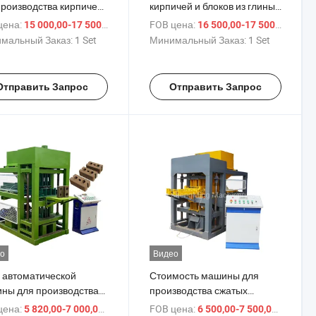
производства кирпичей
кирпичей и блоков из глины
ины и цемента с
в Пакистане на продажу
цена:
/ Set
FOB цена:
/ Se
15 000,00-17 500,00 $
16 500,00-17 500,00 $
локовым соединением,
мальный Заказ:
1 Set
Минимальный Заказ:
1 Set
ок цен в Нигерии
Отправить Запрос
Отправить Запрос
о
Видео
 автоматической
Стоимость машины для
ны для производства
производства сжатых
яных блоков с замковым
земляных глиняных
цена:
/ Set
FOB цена:
/ Set
5 820,00-7 000,00 $
6 500,00-7 500,00 $