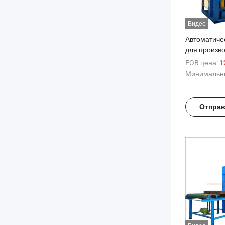
Видео
Автоматиче
для произв
из красной 
FOB цена:
12
межзамков
Минимальны
цена
Отправ