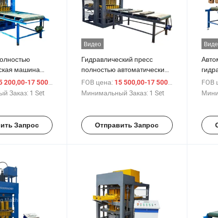
Видео
Виде
полностью
Гидравлический пресс
Авто
ская машина
полностью автоматический
гидр
одства кирпичей
красный глиняный
прои
/ Set
FOB цена:
/ Set
FOB 
 200,00-17 500,00 $
15 500,00-17 500,00 $
вой глины с
межзамковый логотип
межб
й Заказ:
1 Set
Минимальный Заказ:
1 Set
Мини
ой системой
кирпич блоки
Уган
производственное
оборудование Южная
ить Запрос
Отправить Запрос
Африка