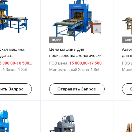
Видео
Виде
ская машина
Цена машины для
Авто
одства
производства экологических
для 
х кирпичей из
красных глиняных
инте
/ Set
FOB цена:
/ Set
FOB 
 300,00-16 500,00 $
15 000,00-17 500,00 $
ляной глины
межкирпичных сжатых
кирп
й Заказ:
1 Set
Минимальный Заказ:
1 Set
Мини
земляных блоков
ить Запрос
Отправить Запрос