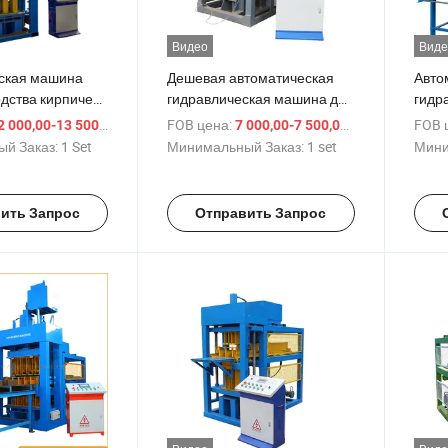
Видео
Виде
ская машина
Дешевая автоматическая
Авто
одства кирпичей
гидравлическая машина для
гидр
глиняной земли с
производства глиняных
прои
/ Set
FOB цена:
/ set
FOB 
 000,00-13 500,00 $
7 000,00-7 500,00 $
ым соединением
межкирпичных блоков
глин
й Заказ:
1 Set
Минимальный Заказ:
1 set
Мини
соед
ить Запрос
Отправить Запрос