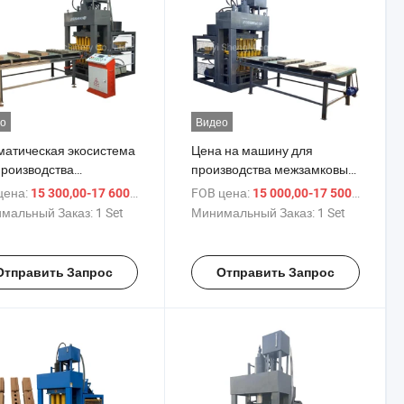
о
Видео
матическая экосистема
Цена на машину для
производства
производства межзамковых
рlocking бетонных
гидравлических сжатых
цена:
/ Set
FOB цена:
/ Se
15 300,00-17 600,00 $
15 000,00-17 500,00 $
ичей по цене в Кении
земляных глиняных блоков в
мальный Заказ:
1 Set
Минимальный Заказ:
1 Set
Непале на продажу, б/у
Отправить Запрос
Отправить Запрос