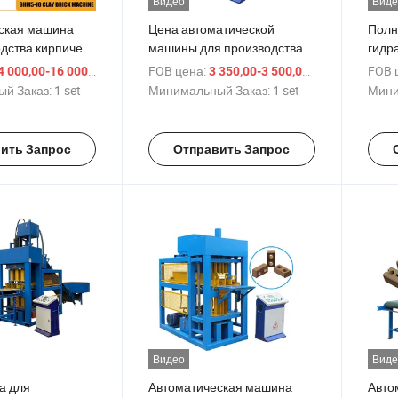
Видео
Виде
ская машина
Цена автоматической
Полн
одства кирпичей
машины для производства
гидр
земли сжатой
глиняных интерlocking
прои
/ set
FOB цена:
/ set
FOB 
 000,00-16 000,00 $
3 350,00-3 500,00 $
мковым
кирпичей
глин
й Заказ:
1 set
Минимальный Заказ:
1 set
Мини
ем
ить Запрос
Отправить Запрос
Видео
Виде
а для
Автоматическая машина
Авто