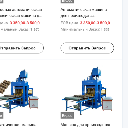
о
Видео
остью автоматическая
Автоматическая машина
авлическая машина для
для производства
зводства кирпичей из
межкирпичных блоков из
цена:
/ set
FOB цена:
/ set
3 350,00-3 500,00 $
3 350,00-3 500,00 $
ы цена
грунта в Нигерии
мальный Заказ:
1 set
Минимальный Заказ:
1 set
Отправить Запрос
Отправить Запрос
о
Видео
матическая машина
Машина для производства