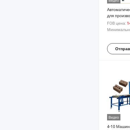
Видео
Автоматиче
для произв
из красной 
FOB цена:
14
глины с за
Минимальны
соединени
Отправ
Видео
4-10 Машин