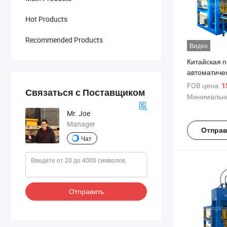
Hot Products
Recommended Products
Видео
Китайская 
автоматиче
для произв
FOB цена:
15
Связаться с Поставщиком
из латерито
Минимальны
межкирпичн
Mr. Joe
цена
Manager
Отправ
Чат
Отправить