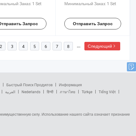
инением для малого
кирпичей от поставщика
мальный Заказ:
1 Set
Минимальный Заказ:
1 Set
еса идеи машин
Отправить Запрос
Отправить Запрос
Следующий
2
3
4
5
6
7
8
Быстрый Поиск Продуктов
Информация
العربية
Nederlands
हिन्दी
ภาษาไทย
Türkçe
Tiếng Việt
 преимущественную силу. Использование нашего сайта означает признание