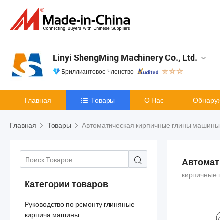
Linyi ShengMing Machinery Co., Ltd.
Бриллиантовое Членство
Главная
Товары
О Нас
Обнару
Главная
Товары
Автоматическая кирпичные глины машины
Автомат
кирпичные 
Категории товаров
Руководство по ремонту глиняные
кирпича машины