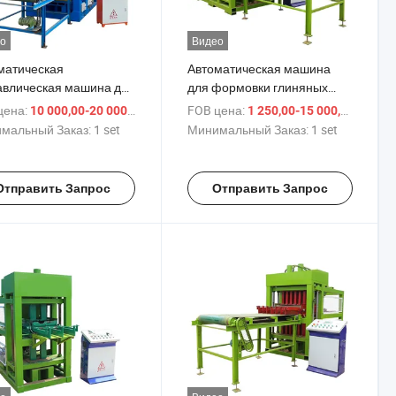
о
Видео
матическая
Автоматическая машина
авлическая машина для
для формовки глиняных
зводства блоков из
блоков с замковым
цена:
/ set
FOB цена:
/ set
10 000,00-20 000,00 $
1 250,00-15 000,00 $
ы с замковым
соединением
мальный Заказ:
1 set
Минимальный Заказ:
1 set
инением в Африке
Отправить Запрос
Отправить Запрос