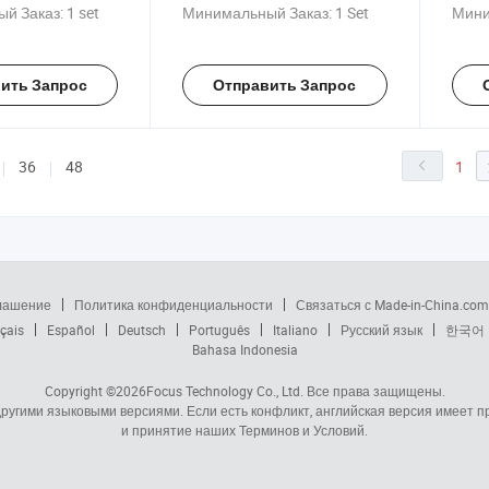
ых блоков из
сжатой земляной глины
соед
й Заказ:
1 set
Минимальный Заказ:
1 Set
Мини
цена
бизн
ить Запрос
Отправить Запрос
36
48
1
глашение
Политика конфиденциальности
Связаться с Made-in-China.com
çais
Español
Deutsch
Português
Italiano
Русский язык
한국어
Bahasa Indonesia
Copyright ©2026
Focus Technology Co., Ltd.
Все права защищены.
 другими языковыми версиями. Если есть конфликт, английская версия имеет
и принятие наших Терминов и Условий.