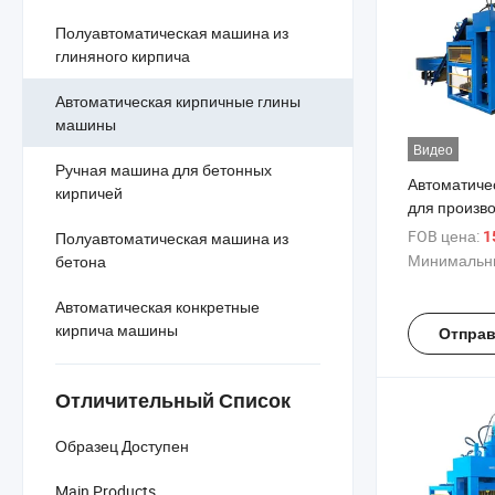
Полуавтоматическая машина из
глиняного кирпича
Автоматическая кирпичные глины
машины
Видео
Ручная машина для бетонных
Автоматиче
кирпичей
для произв
межблоковы
FOB цена:
Полуавтоматическая машина из
15
сжатой зем
Минимальны
бетона
Автоматическая конкретные
кирпича машины
Отправ
Отличительный Список
Образец Доступен
Main Products