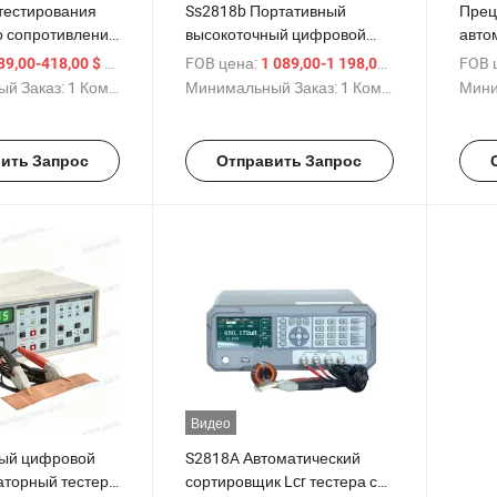
 тестирования
Ss2818b Портативный
Прец
о сопротивления
высокоточный цифровой
авто
очностью
тестер Lcr Lcz для
тест
/ Комплект
FOB цена:
/ Комплект
FOB 
89,00-418,00 $
1 089,00-1 198,00 $
я силовых
индуктивностей,
тран
й Заказ:
1 Комплект
Минимальный Заказ:
1 Комплект
Мини
тей и
конденсаторов и резисторов
комп
аторов
пара
испы
ить Запрос
Отправить Запрос
инст
Видео
ый цифровой
S2818A Автоматический
торный тестер
сортировщик Lcr тестера с