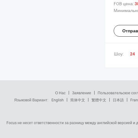
сопротивле
FOB цена:
3
постоянного
Минимальны
Отправ
Шоу:
24
О Нас
Заявление
Пользовательское со
Языковой Вариант:
English
简体中文
繁體中文
日本語
Fran
Focus не несет ответственности за разницу между английской версией и