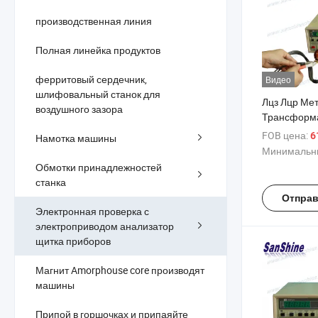
производственная линия
Полная линейка продуктов
ферритовый сердечник,
Видео
шлифовальный станок для
Лцз Лцр Ме
воздушного зазора
Трансформа
(SS1061)
FOB цена:
6
Намотка машины
Минимальны
Обмотки принадлежностей
станка
Отправ
Электронная проверка с
электроприводом анализатор
щитка приборов
Магнит Amorphouse core производят
машины
Припой в горшочках и припаяйте