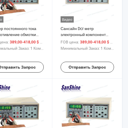
о
Видео
ер постоянного тока
Сансайн Dcr метр
отивление обмотки
электронный компонент
оянного тока
тестирования
цена:
/ Комплект
FOB цена:
/ Компле
389,00-418,00 $
389,00-418,00 $
сопротивления инструмент
мальный Заказ:
1 Комплект
Минимальный Заказ:
1 Комплект
Отправить Запрос
Отправить Запрос