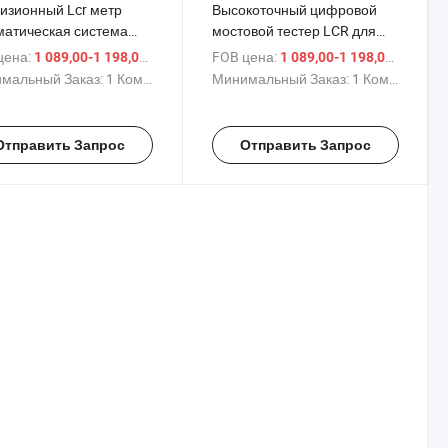
изионный Lcr метр
Высокоточный цифровой
матическая система
мостовой тестер LCR для
ирования
измерения низкочастотных
цена:
/ Комплект
FOB цена:
/ Ком
1 089,00-1 198,00 $
1 089,00-1 198,00 $
сформаторов
компонентов
мальный Заказ:
1 Комплект
Минимальный Заказ:
1 Комплект
онента и устройства
метрические
тательные
Отправить Запрос
Отправить Запрос
рументы