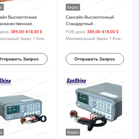
о
Видео
айн Высокоточная
Сансайн Высокоточный
кокачественная
Стандартный
удование для
Измерительный Прибор
цена:
/ Комплект
FOB цена:
/ Компле
389,00-418,00 $
389,00-418,00 $
рения Сопротивления
Сопротивления для Точных
мальный Заказ:
1 Комплект
Минимальный Заказ:
1 Комплект
тки Трансформатора
Измерений
Отправить Запрос
Отправить Запрос
о
Видео