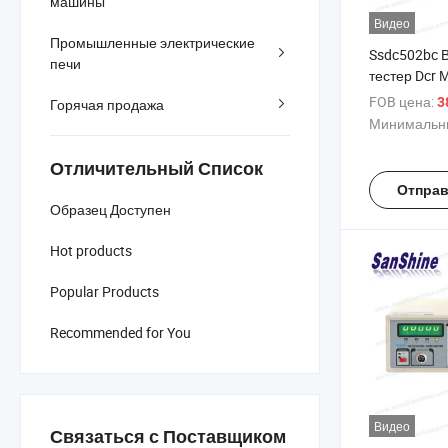
машины
Видео
Промышленные электрические
Ssdc502bc 
печи
тестер Dcr
FOB цена:
3
Горячая продажа
Минимальны
Отличительный Список
Отправ
Образец Доступен
Hot products
Popular Products
Recommended for You
Видео
Связаться с Поставщиком