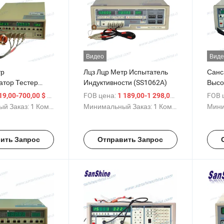
Видео
Виде
тр
Лцз Лцр Метр Испытатель
Санс
тор Тестер
Индуктивности (SS1062A)
Высо
Авто
/ Комплект
FOB цена:
/ Комплект
FOB 
19,00-700,00 $
1 189,00-1 298,00 $
й Заказ:
1 Комплект
Минимальный Заказ:
1 Комплект
Мини
ить Запрос
Отправить Запрос