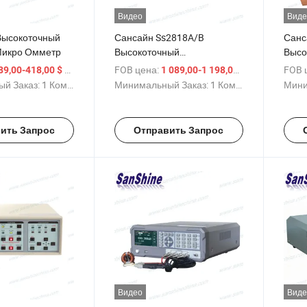
Видео
Виде
Высокоточный
Сансайн Ss2818A/B
Санс
 Микро Омметр
Высокоточный
Высо
Автоматический Цифровой
Обор
/ Комплект
FOB цена:
/ Комплект
FOB 
89,00-418,00 $
1 089,00-1 198,00 $
Лц Тестер
Изме
й Заказ:
1 Комплект
Минимальный Заказ:
1 Комплект
Мини
Обмо
ить Запрос
Отправить Запрос
Видео
Виде