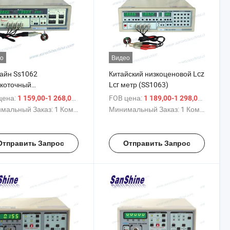
о
Видео
айн Ss1062
Китайский низкоценовой Lcz
коточный
Lcr метр (SS1063)
матический Lcr Метр
цена:
/ Комплект
FOB цена:
/ Ком
1 159,00-1 268,00 $
1 189,00-1 298,00 $
мальный Заказ:
1 Комплект
Минимальный Заказ:
1 Комплект
Отправить Запрос
Отправить Запрос