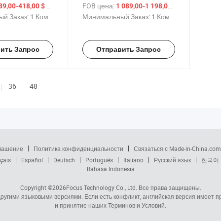
ния катушки
RS232 интерфейсом
/ Комплект
FOB цена:
/ Комплект
89,00-418,00 $
1 089,00-1 198,00 $
 тока
обработчика 200kHz
й Заказ:
1 Комплект
Минимальный Заказ:
1 Комплект
ить Запрос
Отправить Запрос
36
48
глашение
Политика конфиденциальности
Связаться с Made-in-China.com
çais
Español
Deutsch
Português
Italiano
Русский язык
한국어
Bahasa Indonesia
Copyright ©2026
Focus Technology Co., Ltd.
Все права защищены.
 другими языковыми версиями. Если есть конфликт, английская версия имеет
и принятие наших Терминов и Условий.