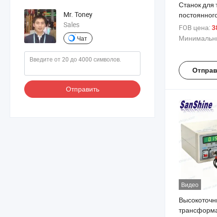
Станок для
Mr. Toney
постоянног
Sales
с высокой т
FOB цена:
3
Sanshine дл
Минимальны
Чат
индуктивнос
трансформ
Отправ
Отправить
Видео
Высокоточн
трансформа