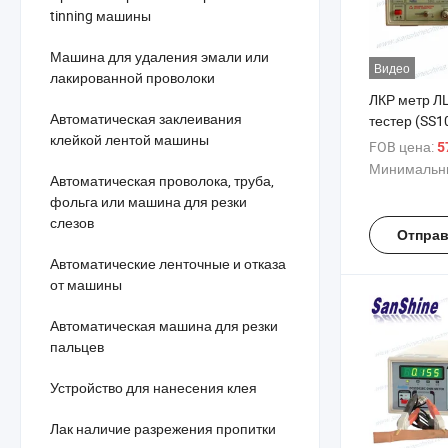
tinning машины
Машина для удаления эмали или
Видео
лакированной проволоки
ЛКР метр Л
Автоматическая заклеивания
тестер (SS1
клейкой лентой машины
FOB цена:
5
Минимальны
Автоматическая проволока, труба,
фольга или машина для резки
слезов
Отправ
Автоматические ленточные и отказа
от машины
Автоматическая машина для резки
пальцев
Устройство для нанесения клея
Лак наличие разрежения пропитки