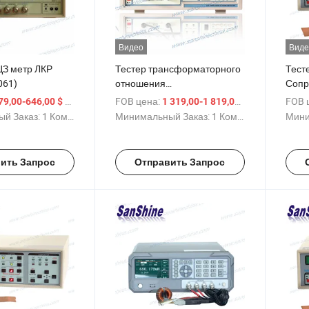
Видео
Виде
ЦЗ метр ЛКР
Тестер трансформаторного
Тест
061)
отношения
Сопр
трансформатора
пост
/ Комплект
FOB цена:
/ Комплект
FOB 
79,00-646,00 $
1 319,00-1 819,00 $
й Заказ:
1 Комплект
Минимальный Заказ:
1 Комплект
Мини
ить Запрос
Отправить Запрос