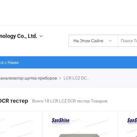
ology Co., Ltd.
На Этом Сайте
ся с Нами
 анализатор щитка приборов
LCR LCZ DCR тестер
DCR тестер
Всего 18 LCR LCZ DCR тестер Товаров