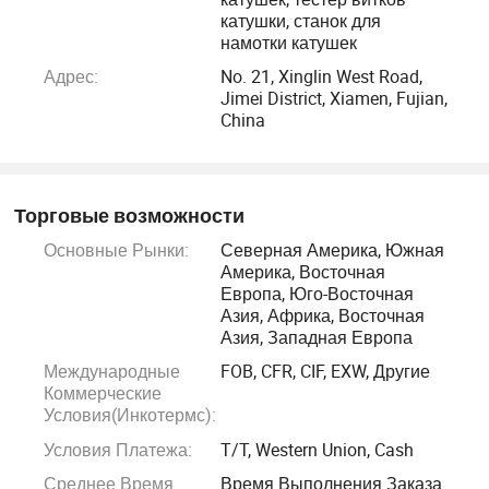
тороидальная катушка автоматическая ослепляющая
катушки, станок для
машина (компактная, с сервоуправлением для
намотки катушек
электронных катушек изделий); Станок для
Адрес:
No. 21, Xinglin West Road,
омолаживания тороида типа крюка (крючковая
Jimei District, Xiamen, Fujian,
China
технология для малых/средних катушек, идеально для
мобильных устройств); автоматическая
омолаживающая машина с воздушной катушкой
(регулируемая скорость/натяжение, простота в
Торговые возможности
эксплуатации); горшок для опайки (равномерная
Основные Рынки:
Северная Америка, Южная
температура, простая очистка); автоматическая
Америка, Восточная
Европа, Юго-Восточная
оловянная машина для опреселания
Азия, Африка, Восточная
(автоматизированная, экономящая труд); магнитная
Азия, Западная Европа
острия (быстрая, точная, неповрежденная); Инструмент
Международные
FOB, CFR, CIF, EXW, Другие
для горячей резки изоляции из ПВХ (чистый,
Коммерческие
регулируемый); устройство для дозирования клея
Условия(Инкотермс):
(точный, без отходов); устройство для резки проволоки
Условия Платежа:
T/T, Western Union, Cash
(высокоточный, равномерный размер); режущий
Среднее Время
Время Выполнения Заказа