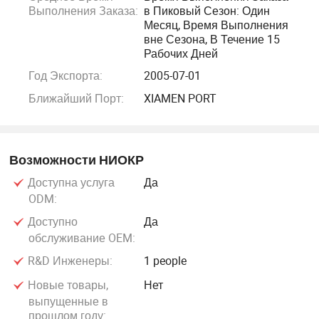
аппарат с изолированным/плоским шубком
Выполнения Заказа:
в Пиковый Сезон: Один
(устойчивые, плоские точные разрезы).
Месяц, Время Выполнения
вне Сезона, В Течение 15
Рабочих Дней
2. Электронные измерительные приборы: Используются
Год Экспорта:
2005-07-01
для проверки производительности, качества и
безопасности продукции, обеспечения
Ближайший Порт:
XIAMEN PORT
квалификационных ставок. Основные продукты:
Трансформаторный автоматический анализатор
(точное тестирование параметров для
Возможности НИОКР
производственного контроля); анализатор LCZ/LCR
Доступна услуга
Да
(высокоточное тестирование электронных
ODM:
компонентов); DCR-анализатор (измерение
Доступно
Да
сопротивления постоянного тока для индукторов/
обслуживание OEM:
трансформаторов); LCR-измеритель (портативные/
R&D Инженеры:
1 people
настольные модели для тестирования компонентов);
тестер перенапряжения (регулируемое измерение
Новые товары,
Нет
сопротивления перенапряжения); Hi-pot-тестер
выпущенные в
прошлом году:
(тестирование сопротивления изоляции/напряжения);