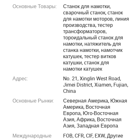
Основные Товары:
Станок для намотки,
тестирования и профессиональных инструментов
сварочный станок, станок
(НИОКР, производство и продажи). Мы предлагаем
для намотки моторов, линия
комплексные, высококачественные и экономичные
производства, тестер
трансформаторов,
решения, которые помогут предприятиям глобальной
тороидальный станок для
электроники повысить эффективность, сократить
намотки, натяжитель для
расходы и повысить конкурентоспособность, получить
станка намотки, намотчик
широкое признание и долгосрочное сотрудничество с
катушек, тестер витков
катушки, станок для
известными производителями.
намотки катушек
Адрес:
No. 21, Xinglin West Road,
Наша продукция, которая основана на производстве
Jimei District, Xiamen, Fujian,
электроники, охватывает различные отрасли
China
промышленности, удовлетворяющие требованиям
Основные Рынки:
Северная Америка, Южная
клиентов в области производства и тестирования, с
Америка, Восточная
помощью специализированных профессиональных
Европа, Юго-Восточная
Азия, Африка, Восточная
решений, отвечающих высоким отраслевым
Азия, Западная Европа
стандартам.
Международные
FOB, CFR, CIF, EXW, Другие