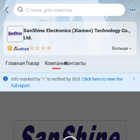
SanShine Electronics (Xiamen) Technology Co.,
Ltd.
Больше
Главная
Товар
Компания
Контакты
Info marked by "
√
" is verified by SGS.
Click here to view the
full report
.