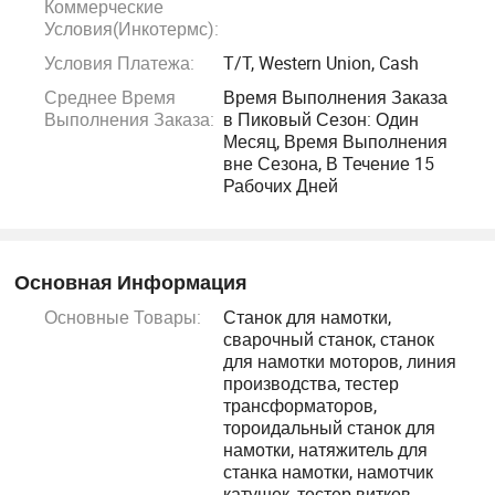
Коммерческие
Наша система продукции имеет три основные серии,
Условия(Инкотермс):
каждая из которых тщательно спроектирована,
Условия Платежа:
T/T, Western Union, Cash
тщательно протестирована и соответствует
Среднее Время
Время Выполнения Заказа
международным стандартам. Мы постоянно
Выполнения Заказа:
в Пиковый Сезон: Один
совершенствуем наши решения, чтобы адаптироваться
Месяц, Время Выполнения
к меняющимся рыночным требованиям.
вне Сезона, В Течение 15
Рабочих Дней
1. Автоматическое производственное оборудование:
Предназначено для автоматизированного
производства, повышающего эффективность,
Основная Информация
снижающего количество ошибок, возникающих вручную,
Основные Товары:
Станок для намотки,
и затраты на рабочую силу. Основные продукты:
сварочный станок, станок
для намотки моторов, линия
Оборудование для производства аморфной ленты
производства, тестер
(высокоэффективное, интеллектуальное управление
трансформаторов,
трансформаторным сырьем); трансформаторная
тороидальный станок для
автоматическая ослепляющая машина (встроенные
намотки, натяжитель для
станка намотки, намотчик
функции, высокая точность для различных катушек);
катушек, тестер витков