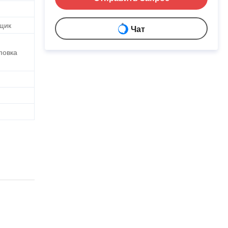
щик
Чат
повка