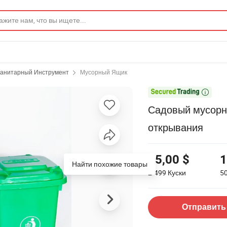
анитарный Инструмент
Мусорный Ящик

Садовый мусорны
открывания
15,00 $
1
2-499
Куски
5
Отправить