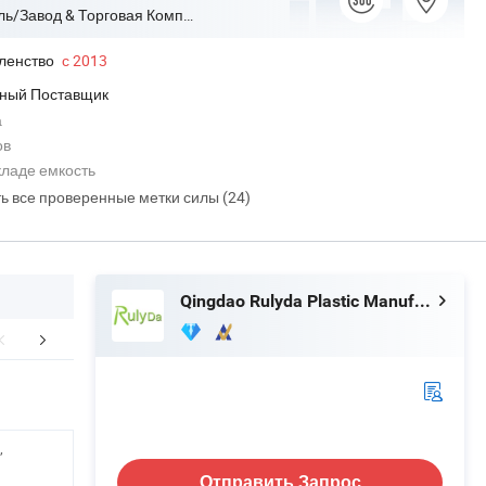
Производитель/Завод & Торговая Компания
ленство
с 2013
ный Поставщик
а
ов
ладе емкость
ть все проверенные метки силы (24)
Qingdao Rulyda Plastic Manufacture Co., Ltd.
ЗАДАВАЕМЫЕ ВОПРОСЫ
,
Отправить Запрос