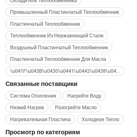
Охладитель Теплообменника
Промышленный Пластинчатый Теплообменник
Пластинчатый Теплообменник
Теплообменник Из Нержавеющей Стали
Воздушный Пластинчатый Теплообменник
Пластинчатый Теплообменник Для Масла
\u041F\u043B\u0430\u0441\u0442\u0438\u043D\u0430 \u0422\u0435\u043F\u043B\u043E\u043E\u0431\u043C\u0435\u043D\u043D\u0438\u043A\u0430 Массовая покупка
Связанные поставщики
Система Отопления
Нагрейте Воду
Низкий Нагрев
Разогрейте Масло
Нагревательная Пластина
Холодное Тепло
Просмотр по категориям