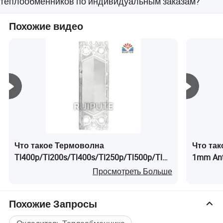
теплообменников по индивидуальным заказам?
Да.
Похожие видео
Что такое Термоволна
Что так
Tl400p/Tl200s/Tl400s/Tl250p/Tl500p/Tl250s
1mm Anti
Запчасти для пластинчатого
Marine
Просмотреть Больше
теплообменника 304/316/Ti
Похожие Запросы