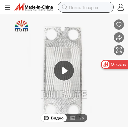
теплообменника для пива и молока
SS304/ SS316L/ Титан Функе Fp22/Fp20/Fp205 Пластина прокладки 
Открыть
Видео
1
/
6