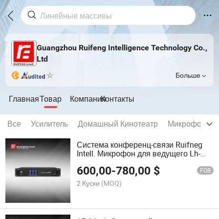
Guangzhou Ruifeng Intelligence Technology Co.,
Ltd
Больше
Главная
Товар
Компания
Контакты
Все
Усилитель
Домашный Кинотеатр
Микрофон
Система конференц-связи Ruifneg
Intell. Микрофон для ведущего Lh-
800m
600,00
-
780,00
$
FOB
2 Куски
(MOQ)