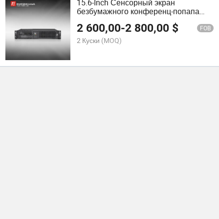
15.6-Inch Сенсорный экран
безбумажного конференц-попапа
подъемного монитора терминала
2 600,00
-
2 800,00
$
FOB
2 Куски
(MOQ)