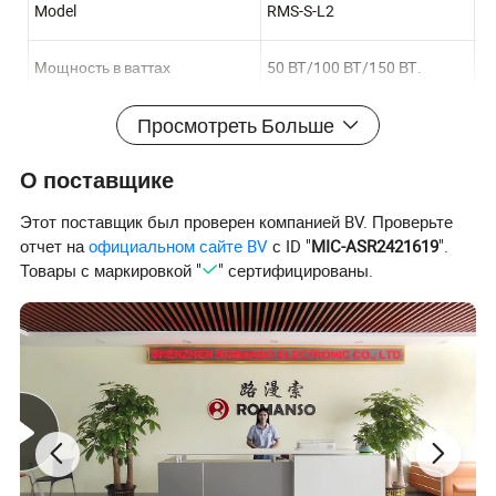
Model
RMS-S-L2
Мощность в ваттах
50 ВТ/100 ВТ/150 ВТ.
Световой поток
130 LPW/160 LPW
Просмотреть Больше
Угол пучка
ТИП 3, TYPE4
О поставщике
Этот поставщик был проверен компанией BV. Проверьте
Цветовая температура
2700 K–6500 K
отчет на
официальном сайте BV
с ID "
MIC-ASR2421619
".
Товары с маркировкой "
" сертифицированы.
Входное напряжение
AC100-277 в, 50 Гц
Время работы
50,000
Марка LED
КРИ 3030
CRI
RA>70
ПФ
>0.9