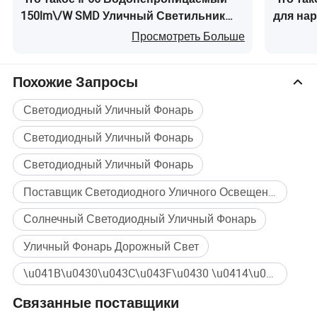
150lm\/W SMD Уличный Светильник
для на
300W LED Светильник для Улицы
300W 4
Просмотреть Больше
Прожект
Floodlig
Похожие Запросы
Светодиодный Уличный Фонарь
Светодиодный Уличный Фонарь
Светодиодный Уличный Фонарь
Поставщик Светодиодного Уличного Освещения
Солнечный Светодиодный Уличный Фонарь
Уличный Фонарь Дорожный Свет
\u041B\u0430\u043C\u043F\u0430 \u0414\u043B\u044F \u0421\u0442\u0440\u0430\u043D\u044B Массовая покупка
Связанные поставщики