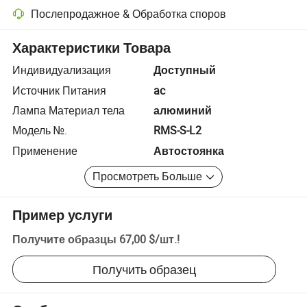
Послепродажное & Обработка споров
Разрешение споров с помощью платформы, включая возврат сред
Характеристики Товара
Индивидуализация
Доступный
Источник Питания
ac
Лампа Материал тела
алюминий
Модель №.
RMS-S-L2
Применение
Автостоянка
Просмотреть Больше
Пример услуги
Получите образцы
67,00 $
/
шт.
!
Получить образец