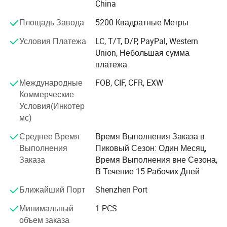
China
команда R&D, они вносят большой вклад в инновации
Площадь Завода
5200 Квадратные Метры
и R&D продукции компании. Благодаря использованию
передовых технологий и оборудования, компания
Условия Платежа
LC, T/T, D/P, PayPal, Western
Romanto значительно улучшила производственные
Union, Небольшая сумма
мощности. Тем временем, мы также имеем
платежа
профессиональное оборудование для проверки
качества и производительности продукта, например,
Международные
FOB, CIF, CFR, EXW
интеграционное оборудование, испытательное
Коммерческие
оборудование для IES, контрольно-измерительное
Условия(Инкотер
оборудование для высоких и низких температур/
мс)
влажности, испытательное оборудование для
Среднее Время
Время Выполнения Заказа в
соляного опрыскивания и т.д. <br/><br/>В настоящее
Выполнения
Пиковый Сезон: Один Месяц,
время компания Romanto экспортировала продукцию
Заказа
Время Выполнения вне Сезона,
в более чем 30 стран, включая Unite State of America,
В Течение 15 Рабочих Дней
Canada, Mexico, Australia, Brazil, Соединенное
Королевство, Япония, Германия, Италия, Испания, В
Ближайший Порт
Shenzhen Port
рамках профессионального строительного проекта и
Минимальный
1 PCS
спортивной сферы (Олимпийская игра)
объем заказа
использовались также продукты Романсо. <br/>