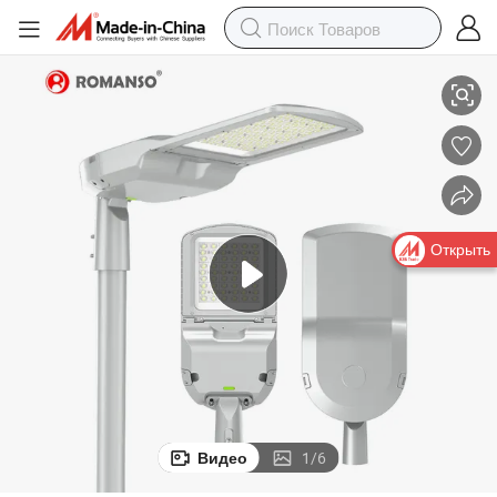
 240W
Утвержденный ETL Romanso или ODM 100W Светодиодный фонарь
Открыть
Видео
1
/
6