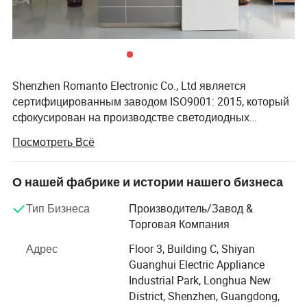
Напряжение перенапряжения
4 КВ; 20 кВ (дополнительно)
Рабочая температура
ОТ -35 ДО 55 °C.
Shenzhen Romanto Electronic Co., Ltd является
Класс защиты IP
IP66
сертифицированным заводом ISO9001: 2015, который
сфокусирован на производстве светодиодных
изделий. Основные продукты включают в себя
Посмотреть Всё
светодиодный кукурузный фонарь, светодиодный
рабочий фонарь, светодиодный прожектор на
стадионе, светодиодный фонарь UFO, светодиодный
О нашей фабрике и истории нашего бизнеса
прожектор, светодиодный уличный свет и солнечный
Тип Бизнеса
Производитель/Завод &
светодиодный уличный свет, и т.д. И связанных с ними
Торговая Компания
коммерческих и промышленных огней. Доступны
услуги OEM и ODM. Наш завод прошел оценку
Адрес
Floor 3, Building C, Shiyan
Международного центра сертификации BV и
Guanghui Electric Appliance
авторитетной сертификации третьих лиц. <br/>
Industrial Park, Longhua New
<br/>Романо, созданный в 2007 году, быстро
District, Shenzhen, Guangdong,
развивается за последние 14 лет. У Романсо есть своя