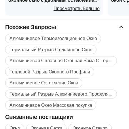
оконное окно с двойным остеклением
окон с
алюминиевое стеклянное раздвижное
алюмин
Просмотреть Больше
окно
механи
Похожие Запросы
Алюминиевое Термоизоляционное Окно
Термальный Разрыв Стеклянное Окно
Алюминиевая Сплавная Оконная Рама С Терморазрывом
Тепловой Разрыв Оконного Профиля
Алюминиевое Остекление Окна
Термальный Разрыв Алюминиевого Профиля Окна
Алюминиевое Окно Массовая покупка
Связанные поставщики
Окно
Оконная Сетка
Оконное Стекло