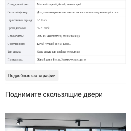
Стандартный цвет:
Матовый черный, белый, темно-серый...
Сетчатый фильтр:
Доступны материалы из сетки и стекловолокна из нержавеющей стали
Гарантийный период:
5-10Еars
Время доставки:
15-25 дней
Срок оплаты:
30% T/T downплатёж, баланс на виду
Оборудование:
Китай Лучший бренд, Doric...
Тип стекла:
Одно стекло или двойное остекление
Применение:
Жилой дом и Вилла, Коммерческие здания
Подробные фотографии
Поднимите скользящие двери