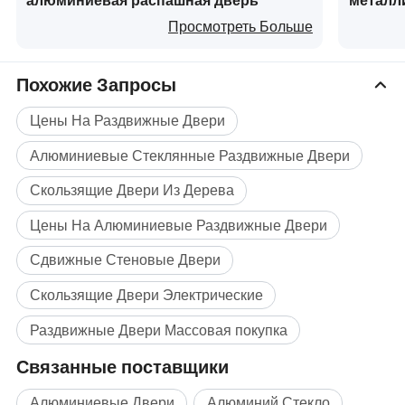
алюминиевая распашная дверь
металли
офисног
Просмотреть Больше
Похожие Запросы
Цены На Раздвижные Двери
Штабелирование скользящих
Алюминиевые Стеклянные Раздвижные Двери
дверей
Скользящие Двери Из Дерева
Цены На Алюминиевые Раздвижные Двери
Сдвижные Стеновые Двери
Скользящие Двери Электрические
Раздвижные Двери Массовая покупка
Связанные поставщики
Алюминиевые Двери
Алюминий Стекло