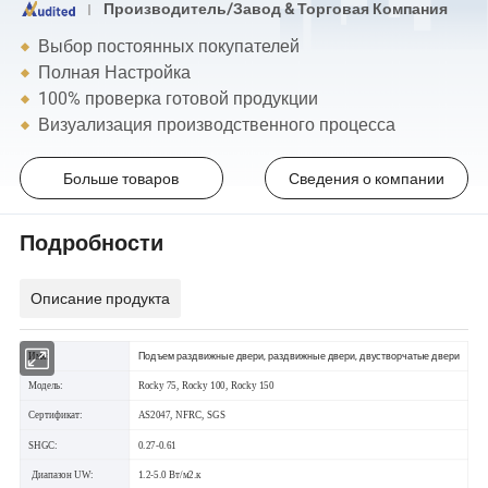
Производитель/Завод & Торговая Компания
Выбор постоянных покупателей
Полная Настройка
100% проверка готовой продукции
Визуализация производственного процесса
Больше товаров
Сведения о компании
Подробности
Описание продукта
Подъем раздвижные двери, раздвижные двери, двустворчатые двери
Имя:
Модель:
Rocky 75, Rocky 100, Rocky 150
Сертификат:
AS2047, NFRC, SGS
SHGC:
0.27-0.61
Диапазон UW:
1.2-5.0 Вт/м2.к