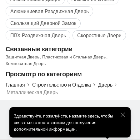
Алюминиевая Раздвижная Дверь
Скользящий Дверной Замок
ПВХ Раздвижная Дверь
Скоростные Двери
Связанные категории
Защитная Дверь
,
Пластиковая и Стальная Дверь
,
Композитная Дверь
Просмотр по категориям
Главная
Строительство и Отделка
Дверь
Металлическая Дверь
Популярные Товары
Цена На Популярные Товары
Здравствуйте
,
пожалуйста, нажмите здесь, чтобы
Оптом Горячие Товары
Звездный покупатель
ПК Сайт
связаться с поставщиком для получения
Информация
дополнительной информации.
О нас
Пользовательское соглашение