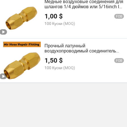
Медные воздуховые соединения для
шлангов 1/4 дюймов или 5/16inch ID
шлангов, фитинги для обслуживания
1,00
$
воздуховых шлангов
FOB
100 Куски
(MOQ)
Прочный латунный
воздухопроводимый соединитель
для шланга диаметром 3/8-Inch
1,50
$
дюймов, комплект для ремонта
FOB
шланга (10 упаковка 3/8 дюйма)
100 Куски
(MOQ)