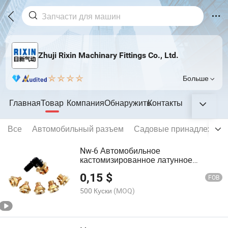
Zhuji Rixin Machinary Fittings Co., Ltd.
Больше
Главная
Товар
Компания
Обнаружить
Контакты
Все
Автомобильный разъем
Садовые принадлежнос
Nw-6 Автомобильное
кастомизированное латунное
соединение металлической
0,15
$
топливной линии, резьбовое
FOB
соединение
500 Куски
(MOQ)