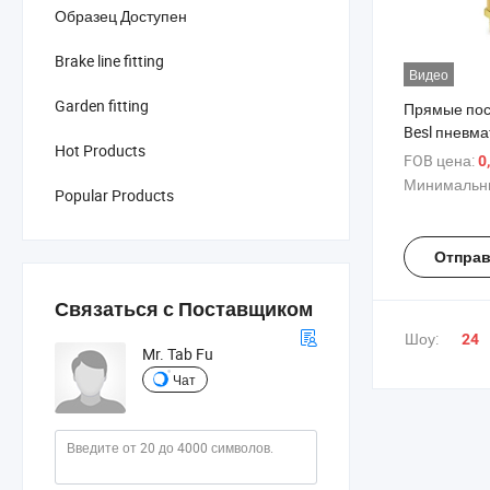
Образец Доступен
Brake line fitting
Видео
Garden fitting
Прямые пос
Besl пневма
Hot Products
глушитель в
FOB цена:
0
глушитель
Минимальны
Popular Products
Отправ
Связаться с Поставщиком
Шоу:
24
Mr. Tab Fu
Чат