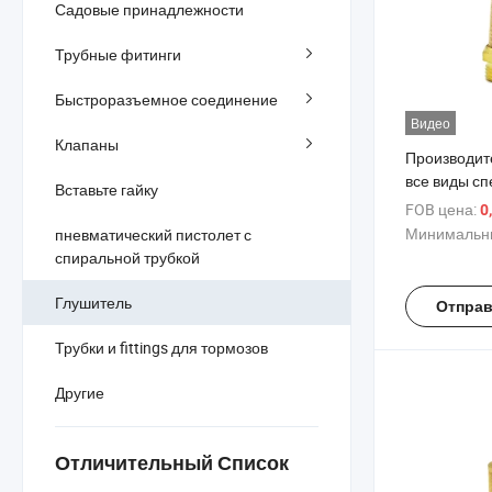
Садовые принадлежности
Трубные фитинги
Быстроразъемное соединение
Видео
Клапаны
Производит
все виды с
Вставьте гайку
моделей ла
FOB цена:
0
глушителей
Минимальны
пневматический пистолет с
воздушных 
спиральной трубкой
Глушитель
Отправ
Трубки и fittings для тормозов
Другие
Отличительный Список