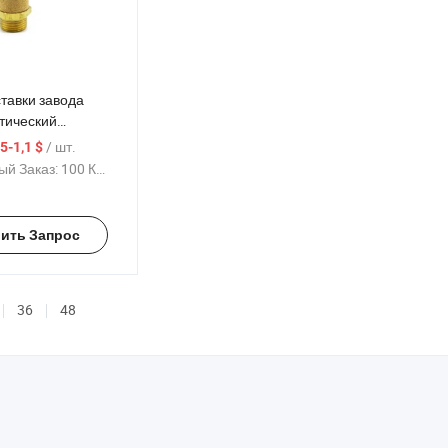
тавки завода
тический
оздух brass
/ шт.
,5-1,1 $
й Заказ:
100 Куски
ить Запрос
36
48