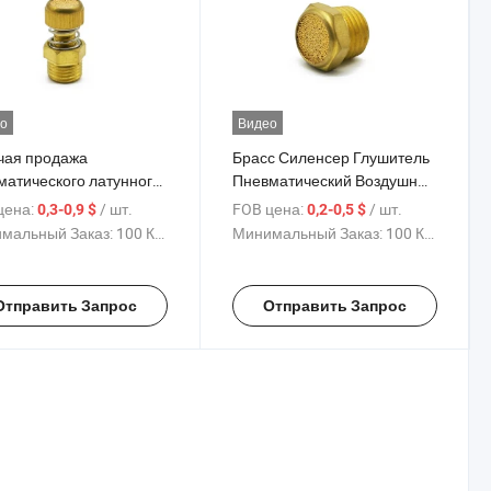
о
Видео
чая продажа
Брасс Силенсер Глушитель
матического латунного
Пневматический Воздушный
теля типа SD,
Силенсер
цена:
/ шт.
FOB цена:
/ шт.
0,3-0,9 $
0,2-0,5 $
ного silencera,
мальный Заказ:
100 Куски
Минимальный Заказ:
100 Куски
рого выпускного
ителя, клапана
селя
Отправить Запрос
Отправить Запрос