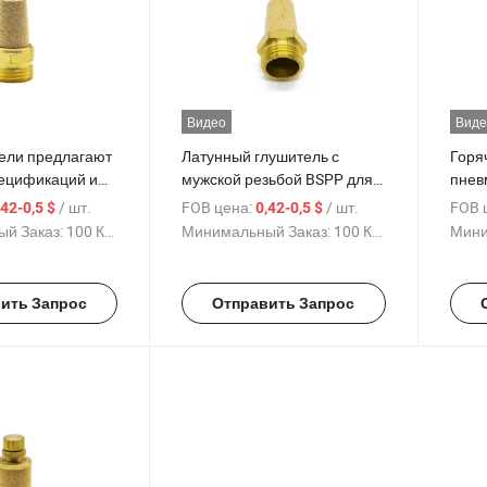
Видео
Виде
ели предлагают
Латунный глушитель с
Горя
пецификаций и
мужской резьбой BSPP для
пнев
тунных
воздушного выпуска,
глуши
/ шт.
FOB цена:
/ шт.
FOB 
,42-0,5 $
0,42-0,5 $
 пневматических
глушитель для пневматики
латун
й Заказ:
100 Куски
Минимальный Заказ:
100 Куски
Мини
глушителей
быст
глуш
дрос
ить Запрос
Отправить Запрос