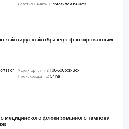
Логотип Печать:
С логотипом печати
азовый вирусный образец с флокированным
portation
Характеристики:
100-500pcs/Box
Происхождение:
China
го медицинского флокированного тампона
сов