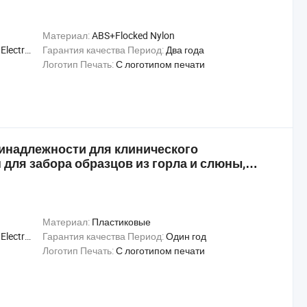
Материал:
ABS+Flocked Nylon
 Irradiation
Гарантия качества Период:
Два года
Логотип Печать:
С логотипом печати
инадлежности для клинического
 для забора образцов из горла и слюны,
бора образцов ДНК/РНК
Материал:
Пластиковые
 Irradiation
Гарантия качества Период:
Один год
Логотип Печать:
С логотипом печати