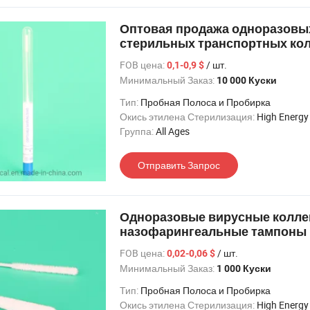
Оптовая продажа одноразовы
стерильных транспортных ко
тампонов с ПП трубкой
FOB цена:
/ шт.
0,1-0,9 $
Минимальный Заказ:
10 000 Куски
Тип:
Пробная Полоса и Пробирка
Окись этилена Стерилизация:
High Energy Electron Beam
Группа:
All Ages
Отправить Запрос
Одноразовые вирусные колл
назофарингеальные тампоны
FOB цена:
/ шт.
0,02-0,06 $
Минимальный Заказ:
1 000 Куски
Тип:
Пробная Полоса и Пробирка
Окись этилена Стерилизация:
High Energy Electron Beam