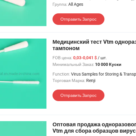
Группа:
All Ages
Отправить Запрос
Медицинский тест Vtm однор
тампоном
FOB цена:
/ шт.
0,03-0,041 $
Минимальный Заказ:
10 000 Куски
Function:
Virus Samples for Storing & Trans
Торговая Марка:
Renji
Отправить Запрос
Оптовая продажа одноразово
Vtm для сбора образцов виру