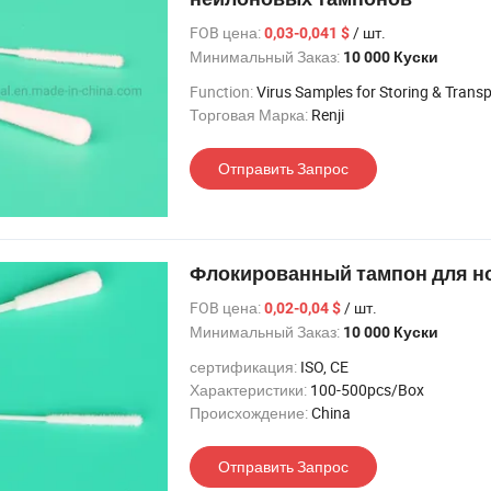
FOB цена:
/ шт.
0,03-0,041 $
Минимальный Заказ:
10 000 Куски
Function:
Virus Samples for Storing & Trans
Торговая Марка:
Renji
Отправить Запрос
Флокированный тампон для но
FOB цена:
/ шт.
0,02-0,04 $
Минимальный Заказ:
10 000 Куски
сертификация:
ISO, CE
Характеристики:
100-500pcs/Box
Происхождение:
China
Отправить Запрос