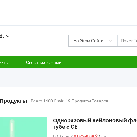
d.
На Этом Сайте
жить
Связаться с Нами
9 Продукты
Всего 1400 Covid-19 Продукты Товаров
Одноразовый нейлоновый фло
тубе с CE
FOB цена:
/ шт.
0,075-0,08 $