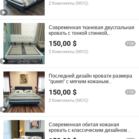
для хранения для оптовой продажи
2 Комплекты
(MOQ)
Современная тканевая двуспальная
кровать с тонкой спинкой,
экономящая пространство, для
150,00
$
небольших квартир, вторых спален
FOB
или детских комнат
2 Комплекты
(MOQ)
Последний дизайн кровати размера
"queen" с мягким кожаным
изголовьем, деревянными планками,
150,00
$
хранилищем, мебель для квартиры,
FOB
спальня, современный стиль
2 Комплекты
(MOQ)
Современная обитая кожаная
кровать с классическим дизайном
изголовья