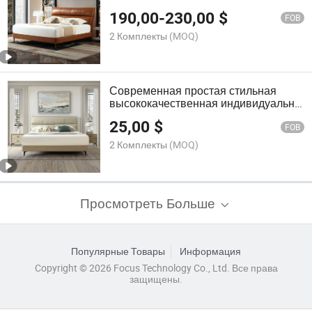
конвертируемая, расширяемая, с
190,00
-
230,00
$
настоящей кожей, для спальни, из
FOB
канваса, для домашнего
2 Комплекты
(MOQ)
использования
Современная простая стильная
высококачественная индивидуально
изготовленная кровать для виллы,
25,00
$
кожаная обивка, мебель для спальни
FOB
для домашнего использования
2 Комплекты
(MOQ)
Просмотреть Больше
Популярные Товары
Информация
Copyright © 2026 Focus Technology Co., Ltd. Все права
защищены.