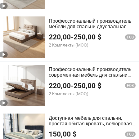
Профессиональный производитель
мебели для спальни двуспальная
кровать роскошная натуральная
220,00
-
250,00
$
кожа полный размер современные
FOB
кровати с хранением
2 Комплекты
(MOQ)
Профессиональный производитель
современная мебель для спальни
обитая кожаная кровать итальянский
220,00
-
250,00
$
дизайн роскошная мебель для
FOB
спальни
2 Комплекты
(MOQ)
Доступная мебель для спальни,
простая обитая кровать, велюровая
кровать с каркасом, кровать размера
150,00
$
король, королева, двойная с местом
FOB