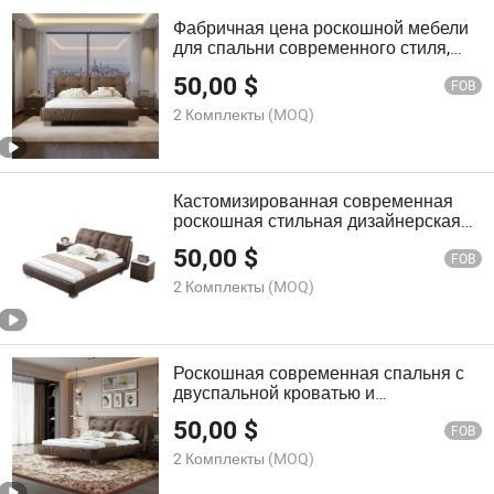
Фабричная цена роскошной мебели
для спальни современного стиля,
кровать с тканью техно,
50,00
$
высококачественная, размер
FOB
двойная, для большой комнаты
2 Комплекты
(MOQ)
Кастомизированная современная
роскошная стильная дизайнерская
кровать с обивкой из кожи и
50,00
$
массивным деревянным 1.5 1.8 2
FOB
метровым высококачественным
2 Комплекты
(MOQ)
двуспальным комплектом для
спальни
Роскошная современная спальня с
двуспальной кроватью и
хранилищем, мягкая обивка,
50,00
$
прикроватная лампа с сенсорным
FOB
управлением для комфортного сна
2 Комплекты
(MOQ)