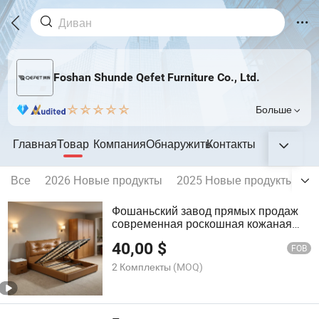
Foshan Shunde Qefet Furniture Co., Ltd.
Больше
Главная
Товар
Компания
Обнаружить
Контакты
Все
2026 Новые продукты
2025 Новые продукты
2
Фошаньский завод прямых продаж
современная роскошная кожаная
гидравлическая кровать с местом
40,00
$
для хранения, кровать размера
FOB
«кинг» с обивкой и стеганым
2 Комплекты
(MOQ)
изголовьем для спальни