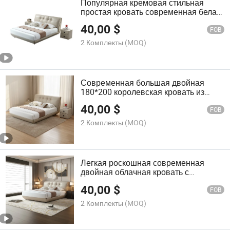
Популярная кремовая стильная
простая кровать современная белая
мебель для спальни двойная
40,00
$
роскошная подвесная кроватная
FOB
рама королева король кровать
2 Комплекты
(MOQ)
Современная большая двойная
180*200 королевская кровать из
настоящей кожи в современном
40,00
$
роскошном стиле с плавающей
FOB
кроватью для применения в спальне
2 Комплекты
(MOQ)
Легкая роскошная современная
двойная облачная кровать с
деревянной подвесной рамой,
40,00
$
мягкая кожаная обивка, для главной
FOB
спальни, свадебная плавающая
2 Комплекты
(MOQ)
кровать