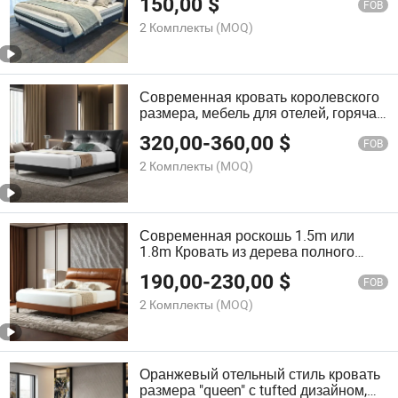
150,00
$
FOB
2 Комплекты
(MOQ)
Современная кровать королевского
размера, мебель для отелей, горячая
распродажа, оптовая цена для
320,00
-
360,00
$
малых квартир и свадебных
FOB
комплектов для спальни, черная
2 Комплекты
(MOQ)
кожаная кровать
Современная роскошь 1.5m или
1.8m Кровать из дерева полного
размера, кровать размера "кинг",
190,00
-
230,00
$
мягкая кровать для квартиры,
FOB
главная спальня
2 Комплекты
(MOQ)
Оранжевый отельный стиль кровать
размера "queen" с tufted дизайном,