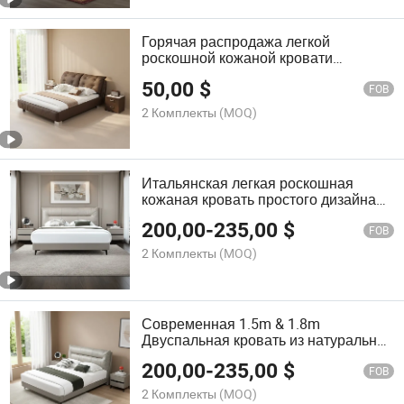
Горячая распродажа легкой
роскошной кожаной кровати
современного стиля, мягкая
50,00
$
итальянская гостиничная кровать,
FOB
кровать высокого качества размера
2 Комплекты
(MOQ)
king и queen, мебель для спальни
Итальянская легкая роскошная
кожаная кровать простого дизайна
для спальни, высококачественная
200,00
-
235,00
$
двуспальная кровать, королевский
FOB
размер, мягкая свадебная кровать,
2 Комплекты
(MOQ)
мебель
Современная 1.5m & 1.8m
Двуспальная кровать из натуральной
кожи легкой роскоши в северном
200,00
-
235,00
$
стиле мягкая кровать для небольшой
FOB
квартиры в главной спальне
2 Комплекты
(MOQ)