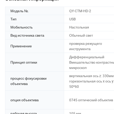
Модель №.
QY-CTM-HD-2
Тип
USB
Мобильность
Настольная
Вид источника света
Обычный свет
проверка режущего
Применение
инструмента
Дифференциальный
Принцип оптики
Вмешательство контрастн
микроскоп
вертикальная ось z: 330мм
процесс фокусировки
горизонтальная ось x ось y
объектива
50*60
опция объектива
0745 оптический объектив
рабочая высота
105 мм