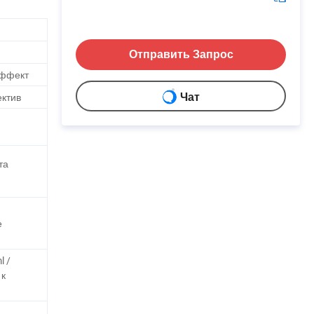
Отправить Запрос
эффект
ектив
Чат
та
е
l /
 к