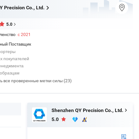
 Precision Co., Ltd.
5.0
ленство
с 2021
ный Поставщик
портеры
х покупателей
енеджмента
 образцам
ть все проверенные метки силы (23)
Shenzhen QY Precision Co., Ltd.
5.0