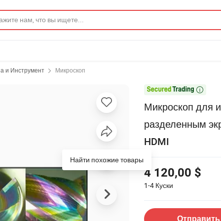
а и Инструмент
Микроскоп

Микроскоп для 
разделенным эк
HDMI
4 120,00 $
1-4
Куски
Отправить