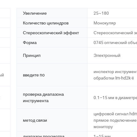
Увеличение
25~180
Количество цилиндров
Монокуляр
Стереоскопический эффект
Стереоскопический 
Форма
0745 оптический объ
Принцип
Электронный
инспектор инструмен
ый
введите no
обработки lm-hd2k-ii
проверка диапазона
:
0.1–15 мм в диаметр
инструмента
цифровой сигнал hdm
метод связи
прямое подключение
монитору
диапазон просмотра
1–15 мм