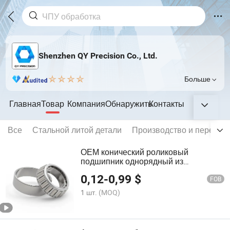
Shenzhen QY Precision Co., Ltd.
Больше
Главная
Товар
Компания
Обнаружить
Контакты
Все
Стальной литой детали
Производство и перераб
ОЕМ конический роликовый
подшипник однорядный из
нержавеющей стали для
0,12
-
0,99
$
автомобильной промышленности
FOB
1 шт.
(MOQ)