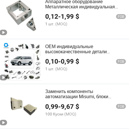
Аппаратное оборудование
Металлическая индивидуальная
обработка с ЧПУ Фрезерование
0,12
-
1,99
$
Нержавеющая сталь Латунь
FOB
Алюминий Автозапчасти и
1 шт.
(MOQ)
аксессуары
ОЕМ индивидуальные
высококачественные детали
автозапчастей из нержавеющей
0,10
-
0,99
$
стали, алюминия и латуни с ЧПУ
FOB
1 шт.
(MOQ)
Заменить компоненты
автоматизации Misumi, блоки
позиционирования Atbm
0,99
-
9,67
$
7A/7SA/10A/14A/20A H/S Bl/Bh/Bt/Pl
FOB
100 Куски
(MOQ)