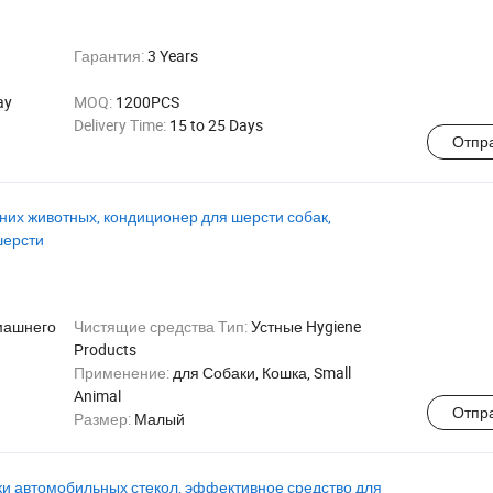
Гарантия:
3 Years
ay
MOQ:
1200PCS
Delivery Time:
15 to 25 Days
Отпр
их животных, кондиционер для шерсти собак,
шерсти
машнего
Чистящие средства Тип:
Устные Hygiene
Products
Применение:
для Собаки, Кошка, Small
Animal
Отпр
Размер:
Малый
ки автомобильных стекол, эффективное средство для