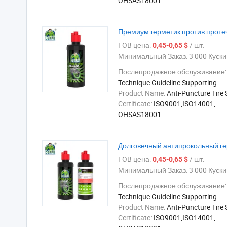
OHSAS18001
Премиум герметик против проте
FOB цена:
/ шт.
0,45-0,65 $
Минимальный Заказ:
3 000 Куски
Послепродажное обслуживание:
Technique Guideline Supporting
Product Name:
Anti-Puncture Tire 
Certificate:
ISO9001,ISO14001,
OHSAS18001
Долговечный антипрокольный ге
FOB цена:
/ шт.
0,45-0,65 $
Минимальный Заказ:
3 000 Куски
Послепродажное обслуживание:
Technique Guideline Supporting
Product Name:
Anti-Puncture Tire 
Certificate:
ISO9001,ISO14001,