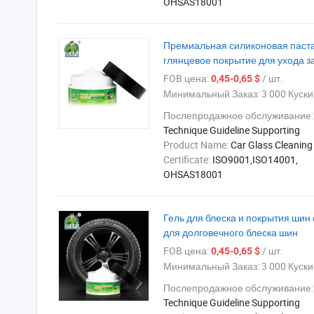
OHSAS18001
Премиальная силиконовая паста
глянцевое покрытие для ухода 
FOB цена:
/ шт.
0,45-0,65 $
Минимальный Заказ:
3 000 Куски
Послепродажное обслуживание:
Technique Guideline Supporting
Product Name:
Car Glass Cleaning
Certificate:
ISO9001,ISO14001,
OHSAS18001
Гель для блеска и покрытия шин
для долговечного блеска шин
FOB цена:
/ шт.
0,45-0,65 $
Минимальный Заказ:
3 000 Куски
Послепродажное обслуживание:
Technique Guideline Supporting