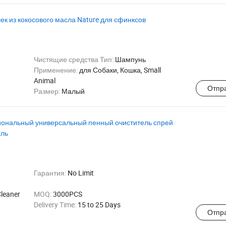
к из кокосового масла Nature для сфинксов
Чистящие средства Тип:
Шампунь
Применение:
для Собаки, Кошка, Small
Animal
Отпр
Размер:
Малый
иональный универсальный пенный очиститель спрей
ель
Гарантия:
No Limit
Cleaner
MOQ:
3000PCS
Delivery Time:
15 to 25 Days
Отпр