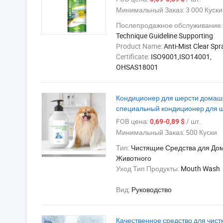
Минимальный Заказ:
3 000 Куски
Послепродажное обслуживание:
Technique Guideline Supporting
Product Name:
Anti-Mist Clear Spr
Certificate:
ISO9001,ISO14001,
OHSAS18001
Кондиционер для шерсти домашн
специальный кондиционер для 
FOB цена:
/ шт.
0,69-0,89 $
Минимальный Заказ:
500 Куски
Тип:
Чистящие Средства для До
Животного
Уход Тип Продукты:
Mouth Wash
Вид:
Руководство
Качественное средство для чист