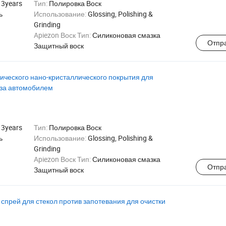
:
3years
Тип:
Полировка Воск
ь
Использование:
Glossing, Polishing &
Grinding
Apiezon Воск Тип:
Силиконовая смазка
Отпр
Защитный воск
ческого нано-кристаллического покрытия для
 за автомобилем
:
3years
Тип:
Полировка Воск
ь
Использование:
Glossing, Polishing &
Grinding
Apiezon Воск Тип:
Силиконовая смазка
Отпр
Защитный воск
прей для стекол против запотевания для очистки