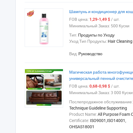
Шампунь и кондиционер для коше
FOB цена:
/ шт.
1,29-1,49 $
Минимальный Заказ:
500 Куски
Тип:
Продукты по Уходу
Уход Тип Продукты:
Hair Cleaning
Вид:
Руководство
Магическая работа многофункц
универсальный пенный очистит
FOB цена:
/ шт.
0,68-0,98 $
Минимальный Заказ:
3 000 Куски
Послепродажное обслуживание:
Technique Guideline Supporting
Product Name:
All Purpose Foam 
Certificate:
ISO9001,ISO14001,
OHSAS18001