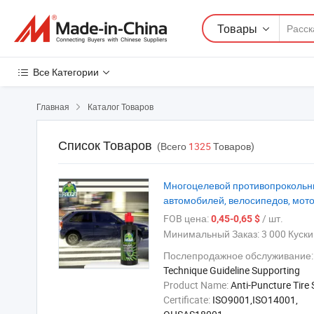
Товары
Все Категории
Главная
Каталог Товаров

Список Товаров
(Всего
1325
Товаров)
Многоцелевой противопрокольны
автомобилей, велосипедов, мото
FOB цена:
/ шт.
0,45-0,65 $
Минимальный Заказ:
3 000 Куски
Послепродажное обслуживание:
Technique Guideline Supporting
Product Name:
Anti-Puncture Tire 
Certificate:
ISO9001,ISO14001,