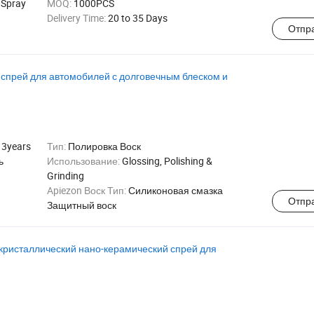
 Spray
MOQ:
1000PCS
Delivery Time:
20 to 35 Days
Отпр
спрей для автомобилей с долговечным блеском и
:
3years
Тип:
Полировка Воск
ь
Использование:
Glossing, Polishing &
Grinding
Apiezon Воск Тип:
Силиконовая смазка
Отпр
Защитный воск
ристаллический нано-керамический спрей для