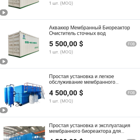
1 шт.
(MOQ)
Аквакюр Мембранный Биореактор
Очиститель сточных вод
5 500,00
$
FOB
1 шт.
(MOQ)
Простая установка и легкое
обслуживание мембранного
биореактора для систем очистки
4 500,00
$
сточных вод в домашних условиях
FOB
1 шт.
(MOQ)
Простая установка и эксплуатация
мембранного биореактора для
промышленной сточной воды и