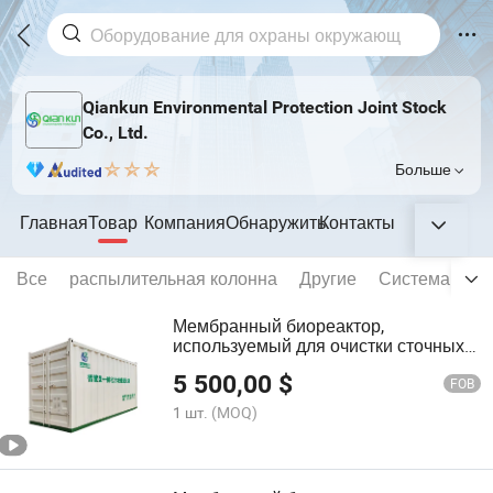
Qiankun Environmental Protection Joint Stock
Co., Ltd.
Больше
Главная
Товар
Компания
Обнаружить
Контакты
Все
распылительная колонна
Другие
Система аэра
Мембранный биореактор,
используемый для очистки сточных
вод
5 500,00
$
FOB
1 шт.
(MOQ)