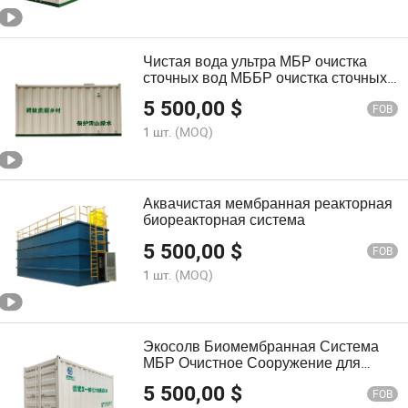
Чистая вода ультра МБР очистка
сточных вод МББР очистка сточных
вод
5 500,00
$
FOB
1 шт.
(MOQ)
Аквачистая мембранная реакторная
биореакторная система
5 500,00
$
FOB
1 шт.
(MOQ)
Экосолв Биомембранная Система
МБР Очистное Сооружение для
сточных вод
5 500,00
$
FOB