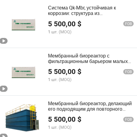
Система Qk-Mbr, устойчивая к
коррозии: структура из
стекловолокна и нержавеющей
5 500,00
$
стали для долгосрочной надежности
FOB
1 шт.
(MOQ)
Мембранный биореактор с
фильтрационным барьером малых
пор для разделения других частиц
5 500,00
$
FOB
1 шт.
(MOQ)
Мембранный биореактор, делающий
его подходящим для повторного
использования в различных
5 500,00
$
приложениях
FOB
1 шт.
(MOQ)