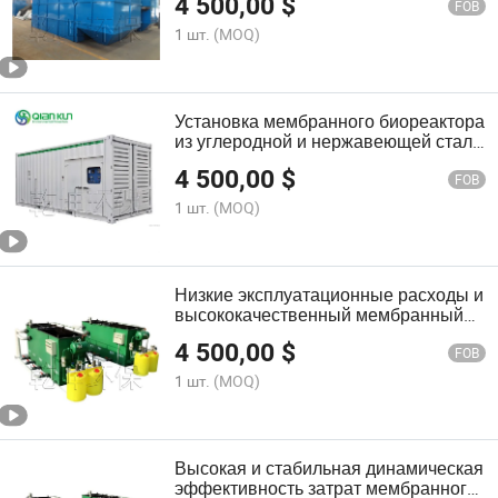
4 500,00
$
очистных сооружений для
FOB
муниципальных сточных вод
1 шт.
(MOQ)
Установка мембранного биореактора
из углеродной и нержавеющей стали
с автоматическим управлением для
4 500,00
$
очистных сооружений
FOB
1 шт.
(MOQ)
Низкие эксплуатационные расходы и
высококачественный мембранный
биореактор для очистки сточных вод
4 500,00
$
на промышленных предприятиях
FOB
1 шт.
(MOQ)
Высокая и стабильная динамическая
эффективность затрат мембранного