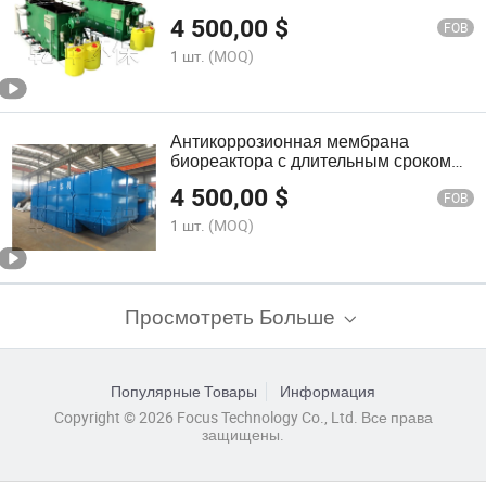
биореактора для очистных
4 500,00
$
сооружений промышленных сточных
FOB
вод
1 шт.
(MOQ)
Антикоррозионная мембрана
биореактора с длительным сроком
службы для очистных сооружений
4 500,00
$
промышленных сточных вод
FOB
1 шт.
(MOQ)
Просмотреть Больше
Популярные Товары
Информация
Copyright © 2026 Focus Technology Co., Ltd. Все права
защищены.