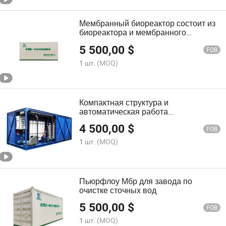
Мембранный биореактор состоит из
биореактора и мембранного
фильтрационного устройства
5 500,00
$
FOB
1 шт.
(MOQ)
Компактная структура и
автоматическая работа
мембранного биореактора для
4 500,00
$
очистки сточных вод на
FOB
промышленных предприятиях
1 шт.
(MOQ)
Пьюрфлоу Мбр для завода по
очистке сточных вод
5 500,00
$
FOB
1 шт.
(MOQ)