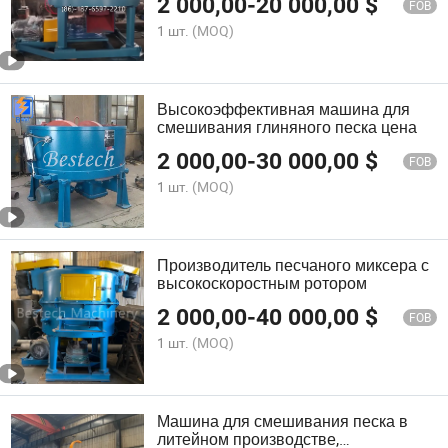
2 000,00
-
20 000,00
$
литья
FOB
1 шт.
(MOQ)
Высокоэффективная машина для
смешивания глиняного песка цена
2 000,00
-
30 000,00
$
FOB
1 шт.
(MOQ)
Производитель песчаного миксера с
высокоскоростным ротором
2 000,00
-
40 000,00
$
FOB
1 шт.
(MOQ)
Машина для смешивания песка в
литейном производстве,