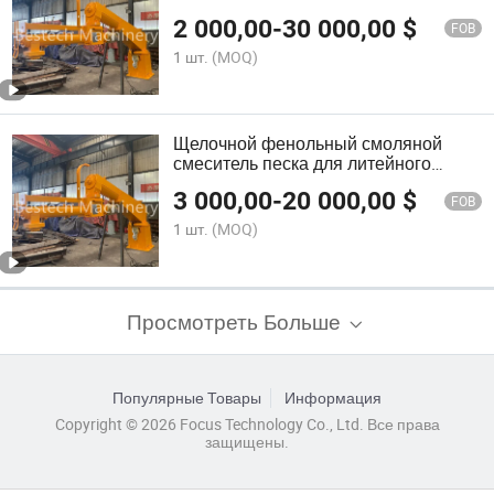
производитель фенольной смолы
2 000,00
-
30 000,00
$
для песка
FOB
1 шт.
(MOQ)
Щелочной фенольный смоляной
смеситель песка для литейного
производства
3 000,00
-
20 000,00
$
FOB
1 шт.
(MOQ)
Просмотреть Больше
Популярные Товары
Информация
Copyright © 2026 Focus Technology Co., Ltd. Все права
защищены.