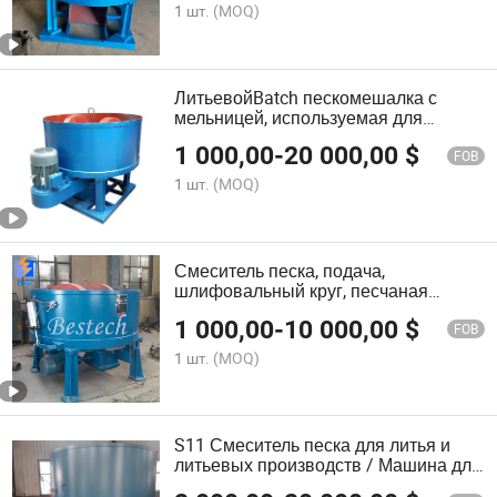
1 шт.
(MOQ)
ЛитьевойBatch пескомешалка с
мельницей, используемая для
установки рекультивации зеленого
1 000,00
-
20 000,00
$
глиняного песка
FOB
1 шт.
(MOQ)
Смеситель песка, подача,
шлифовальный круг, песчаная
мельница, смеситель песка, машина
1 000,00
-
10 000,00
$
для смешивания песка
FOB
1 шт.
(MOQ)
S11 Смеситель песка для литья и
литьевых производств / Машина для
смешивания зелёного песка для