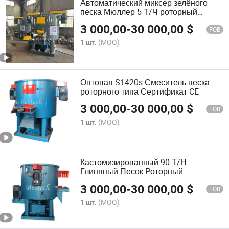
Автоматический миксер зелёного
песка Мюллер 5 Т/Ч роторный
песчаный миксер
3 000,00
-
30 000,00
$
FOB
1 шт.
(MOQ)
Оптовая S1420s Смеситель песка
роторного типа Сертификат CE
3 000,00
-
30 000,00
$
FOB
1 шт.
(MOQ)
Кастомизированный 90 Т/Н
Глиняный Песок Роторный
Смеситель Песка
3 000,00
-
30 000,00
$
FOB
1 шт.
(MOQ)