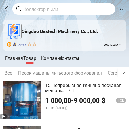
Qingdao Bestech Machinery Co., Ltd.
Больше
Главная
Товар
Компания
Контакты
Все
Песок машины литьевого формования
Core съе
15 Непрерывная глиняно-песчаная
мешалка T/H
1 000,00
-
9 000,00
$
FOB
1 шт.
(MOQ)