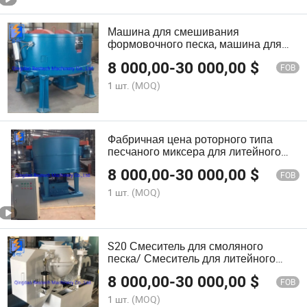
Машина для смешивания
формовочного песка, машина для
пескоструйной обработки
8 000,00
-
30 000,00
$
FOB
1 шт.
(MOQ)
Фабричная цена роторного типа
песчаного миксера для литейного
производства
8 000,00
-
30 000,00
$
FOB
1 шт.
(MOQ)
S20 Смеситель для смоляного
песка/ Смеситель для литейного
песка/ Мюллер для песка
8 000,00
-
30 000,00
$
FOB
1 шт.
(MOQ)