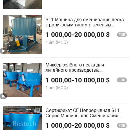
S11 Машина для смешивания песка
с роликовым типом с зелёным
песком
1 000,00
-
20 000,00
$
FOB
1 шт.
(MOQ)
Миксер зелёного песка для
литейного производства,
интенсивный песочный миксер для
1 000,00
-
10 000,00
$
литейного литья
FOB
1 шт.
(MOQ)
Сертификат CE Непрерывная S11
Серия Машины для Смешивания
Песка Глиняный Смеситель Из Китая
1 000,00
-
20 000,00
$
FOB