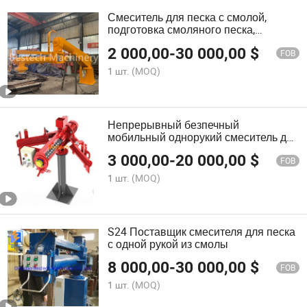
Смеситель для песка с смолой,
подготовка смоляного песка,
обработка рекультивации,
2 000,00
-
30 000,00
$
оборудование для литья металлов
FOB
1 шт.
(MOQ)
Непрерывный безпечный
мобильный однорукий смеситель для
песка из смолы фабрики
3 000,00
-
20 000,00
$
FOB
1 шт.
(MOQ)
S24 Поставщик смесителя для песка
с одной рукой из смолы
8 000,00
-
30 000,00
$
FOB
1 шт.
(MOQ)