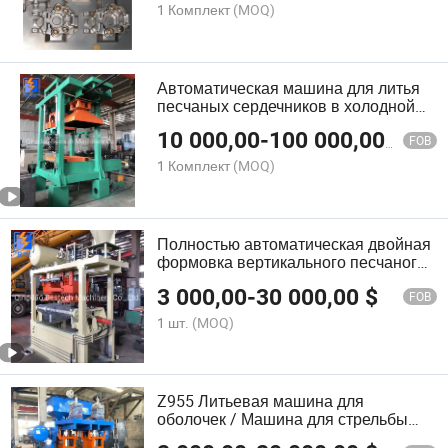
1 Комплект
(MOQ)
Автоматическая машина для литья
песчаных сердечников в холодной
коробке
10 000,00
-
100 000,00
$
FOB
1 Комплект
(MOQ)
Полностью автоматическая двойная
формовка вертикального песчаного
ядра, машина для литья ядер
3 000,00
-
30 000,00
$
FOB
1 шт.
(MOQ)
Z955 Литьевая машина для
оболочек / Машина для стрельбы
песчаными ядрами на продажу