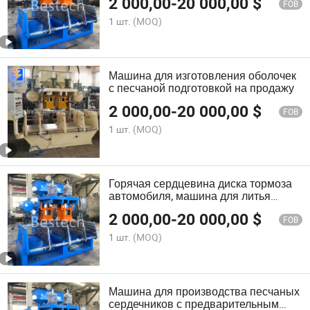
2 000,00
-
20 000,00
$
FOB
1 шт.
(MOQ)
Машина для изготовления оболочек
с песчаной подготовкой на продажу
2 000,00
-
20 000,00
$
FOB
1 шт.
(MOQ)
Горячая сердцевина диска тормоза
автомобиля, машина для литья
сердечников, машина для формовки
2 000,00
-
20 000,00
$
сердечников
FOB
1 шт.
(MOQ)
Машина для производства песчаных
сердечников с предварительным