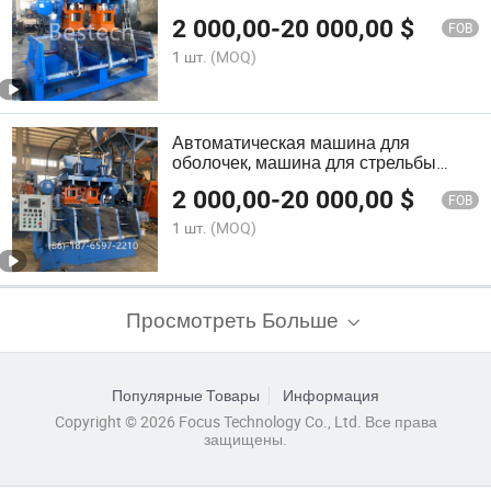
покрытием горизонтальная
2 000,00
-
20 000,00
$
холодная/горячая коробка для
FOB
формования сердечников
1 шт.
(MOQ)
Автоматическая машина для
оболочек, машина для стрельбы
сердечниками
2 000,00
-
20 000,00
$
FOB
1 шт.
(MOQ)
Просмотреть Больше
Популярные Товары
Информация
Copyright © 2026 Focus Technology Co., Ltd. Все права
защищены.