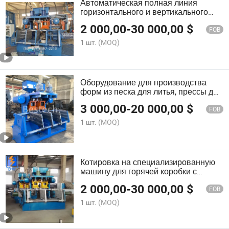
Автоматическая полная линия
горизонтального и вертикального
холодного и горячего ящиков для
2 000,00
-
30 000,00
$
формовки сердечников
FOB
1 шт.
(MOQ)
Оборудование для производства
форм из песка для литья, прессы для
покрытых песчаных форм
3 000,00
-
20 000,00
$
FOB
1 шт.
(MOQ)
Котировка на специализированную
машину для горячей коробки с
выстрелом ядра
2 000,00
-
30 000,00
$
FOB
1 шт.
(MOQ)