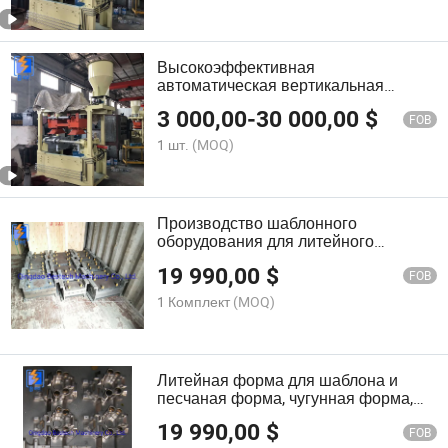
Высокоэффективная
автоматическая вертикальная
машина для стрельбы песчаными
3 000,00
-
30 000,00
$
сердечниками
FOB
1 шт.
(MOQ)
Производство шаблонного
оборудования для литейного
производства
19 990,00
$
FOB
1 Комплект
(MOQ)
Литейная форма для шаблона и
песчаная форма, чугунная форма,
серый чугун
19 990,00
$
FOB