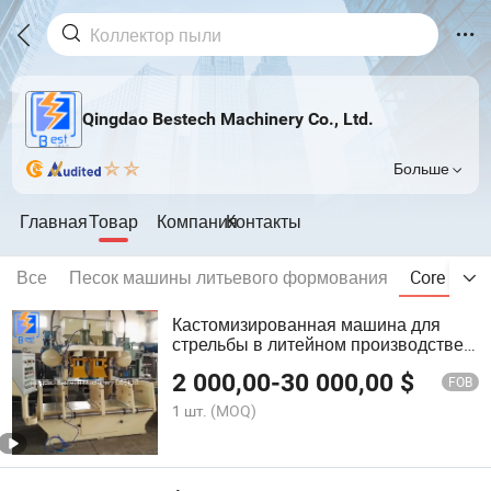
Qingdao Bestech Machinery Co., Ltd.
Больше
Главная
Товар
Компания
Контакты
Все
Песок машины литьевого формования
Core съе
Кастомизированная машина для
стрельбы в литейном производстве
серого чугуна
2 000,00
-
30 000,00
$
FOB
1 шт.
(MOQ)