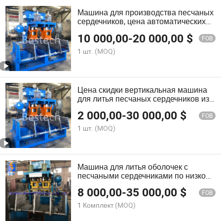
Машина для производства песчаных
сердечников, цена автоматических
сердечников
10 000,00
-
20 000,00
$
FOB
1 шт.
(MOQ)
Цена скидки вертикальная машина
для литья песчаных сердечников из
смолы
2 000,00
-
30 000,00
$
FOB
1 шт.
(MOQ)
Машина для литья оболочек с
песчаными сердечниками по низкой
цене
8 000,00
-
35 000,00
$
FOB
1 Комплект
(MOQ)