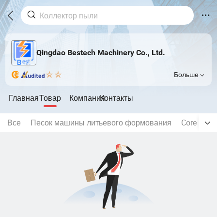
Qingdao Bestech Machinery Co., Ltd.
Больше
Главная
Товар
Компания
Контакты
Все
Песок машины литьевого формования
Core съе