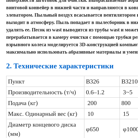
поверхности заготовок для очистки. Выбрасываемые абра
винтовой конвейер в нижней части и направляются в ков
элеватором. Пыльный воздух всасывается вентилятором в
выходит в атмосферу. Пыль попадает в пылесборник в ни
удалять ее. Песок из wast выводится из трубы wast и мож
перерабатывается в камеру очистки с помощью трубки ре
взрывного колеса моделируется 3D-конструкцией компью
максимально использовать абразивные материалы и умен
2. Технические характеристики
Пункт
В326
В3210
Производительность (т/ч)
0.6–1.2
3~5
Подача (кг)
200
800
Макс. Одинарный вес (кг)
10
15
Диаметр концевого диска
φ650
φ100
(мм)