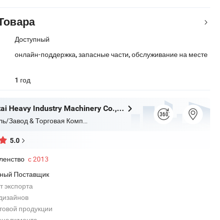
Товара
Доступный
онлайн-поддержка, запасные части, обслуживание на месте
1 год
Qingdao Antai Heavy Industry Machinery Co., Ltd.
Производитель/Завод & Торговая Компания
5.0
ленство
с 2013
ный Поставщик
т экспорта
дизайнов
товой продукции
енеджмента