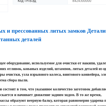
Код ТН ВЭД
8424300000
ых и прессованных литых замков Детали
отанных деталей
ее оборудование, используемое для очистки от накипи, удал
них отливок, кованых изделий, штампов, литых деталей из 
ры очистки, узла взрывного колеса, винтового конвейера, эл
тема сбора пыли.
состоит в том, что указанное количество заготовок добавля
кается и начинает движение задним ходом. В то же время,
ссы образуют веерную балку, которая равномерно ударена 