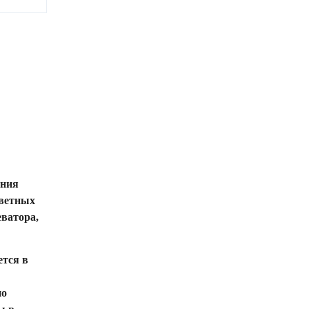
ения
цветных
еватора,
ется в
по