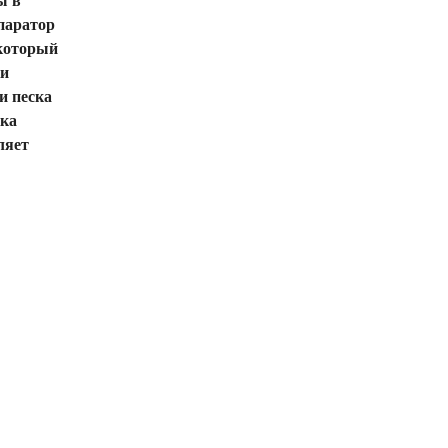
ы в
паратор
 который
ки
и песка
вка
ляет