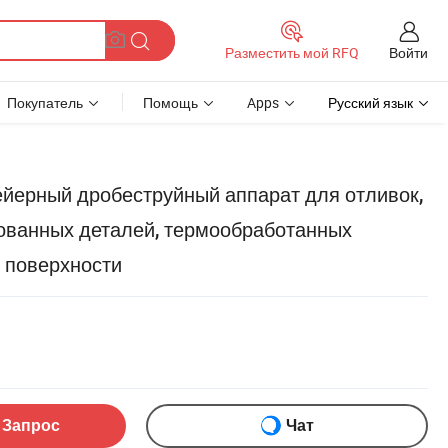
Войти
Разместить мой RFQ
Покупатель
Помощь
Apps
Русский язык
йерный дробеструйный аппарат для отливок,
ованных деталей, термообработанных
и поверхности
 Запрос
Чат