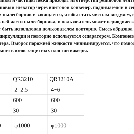
зивы и частицы песка проходят из отверстий резиновой лент
шовый элеватор через винтовой конвейер, поднимаемый в се
 пылесборник и зачищается, чтобы стать чистым воздухом,
жней части пылесборника, и пользователь может периодичес
ет быть использован пользователем повторно. Смесь абразива 
циркуляции и повторно используется сепаратором. Компоно
тера. Выброс порожней жидкости минимизируется, что позво
ьшить износ защитных пластин камеры.
QR3210
QR3210A
2–2.5
4~6
600
600
30
30
0
φ1000
φ1000