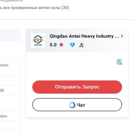
ть все проверенные метки силы (30)
Qingdao Antai Heavy Industry Machinery Co., Ltd.
5.0
ских
Отправить Запрос
08
Чат
неры