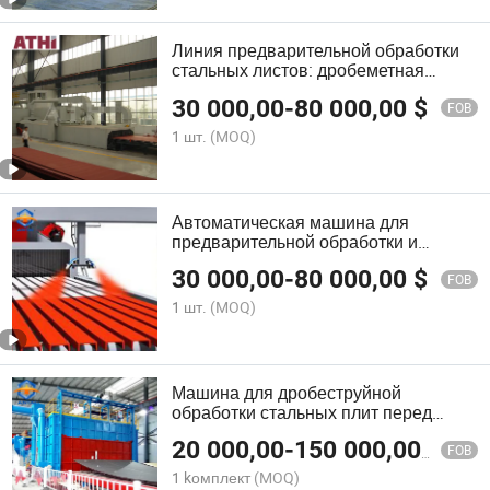
Линия предварительной обработки
стальных листов: дробеметная
установка с окрасочным
30 000,00
-
80 000,00
$
оборудованием
FOB
1 шт.
(MOQ)
Автоматическая машина для
предварительной обработки и
защиты стальных плит в
30 000,00
-
80 000,00
$
судостроительных доках, включая
FOB
дробеструйную обработку и покраску
1 шт.
(MOQ)
Машина для дробеструйной
обработки стальных плит перед
обработкой
20 000,00
-
150 000,00
$
FOB
1 kомплект
(MOQ)