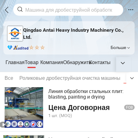
Qingdao Antai Heavy Industry Machinery Co.,
Ltd.
Больше
Главная
Товар
Компания
Обнаружить
Контакты
Все
Роликовые дробеструйная очистка машины
Стал
Линия обработки стальных плит:
blasting, painting и drying
Цена Договорная
FOB
1 шт.
(MOQ)