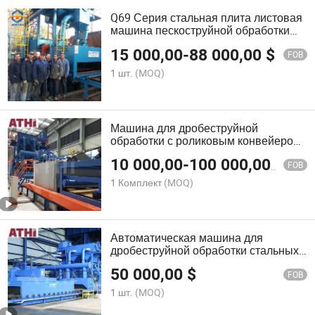
Q69 Серия стальная плита листовая
машина пескоструйной обработки
оборудование
15 000,00
-
88 000,00
$
FOB
1 шт.
(MOQ)
Машина для дробеструйной
обработки с роликовым конвейером
и система распылительной покраски
10 000,00
-
100 000,00
$
для линии предварительной
FOB
обработки стальных плит
1 Комплект
(MOQ)
Автоматическая машина для
дробеструйной обработки стальных
плит с покраской и сушильной
50 000,00
$
линией
FOB
1 шт.
(MOQ)