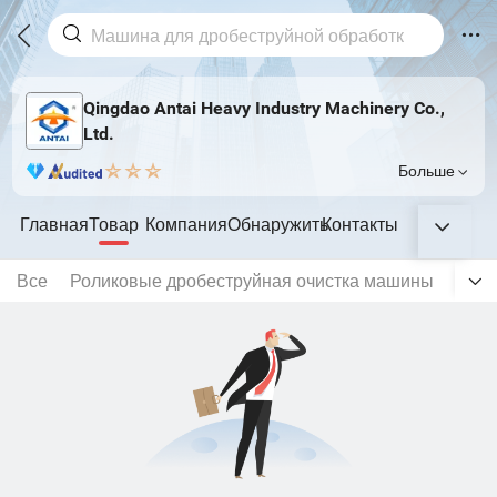
Qingdao Antai Heavy Industry Machinery Co.,
Ltd.
Больше
Главная
Товар
Компания
Обнаружить
Контакты
Все
Роликовые дробеструйная очистка машины
Стал