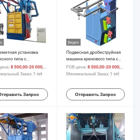
о
Видео
еметная установка
Подвесная дробеструйная
есного типа с
машина крюкового типа с
ификатом CE
сертификатом CE
цена:
/ set
FOB цена:
/ set
8 500,00-20 000,00 $
8 500,00-20 000,00 $
мальный Заказ:
1 set
Минимальный Заказ:
1 set
Отправить Запрос
Отправить Запрос