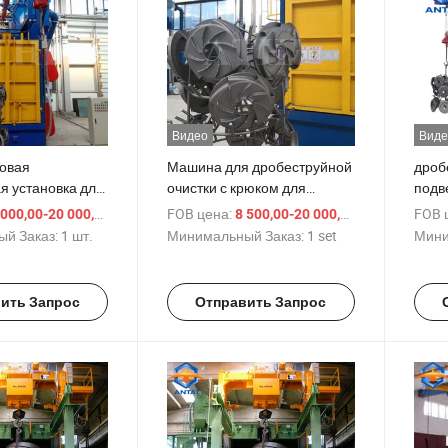
Видео
Виде
овая
Машина для дробеструйной
дроб
я установка для
очистки с крюком для
подв
алла от
подвешивания
серт
/ шт.
FOB цена:
/ set
FOB 
000,00-20 000,00 $
8 500,00-20 000,00 $
й Заказ:
1 шт.
Минимальный Заказ:
1 set
Мини
ить Запрос
Отправить Запрос