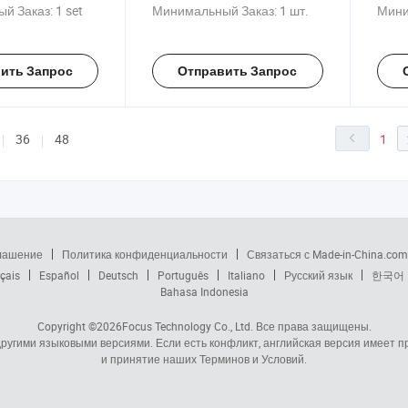
ная в Китае
й Заказ:
1 set
Минимальный Заказ:
1 шт.
Мини
ить Запрос
Отправить Запрос
36
48
1
глашение
Политика конфиденциальности
Связаться с Made-in-China.com
çais
Español
Deutsch
Português
Italiano
Русский язык
한국어
Bahasa Indonesia
Copyright ©2026
Focus Technology Co., Ltd.
Все права защищены.
 другими языковыми версиями. Если есть конфликт, английская версия имеет
и принятие наших Терминов и Условий.