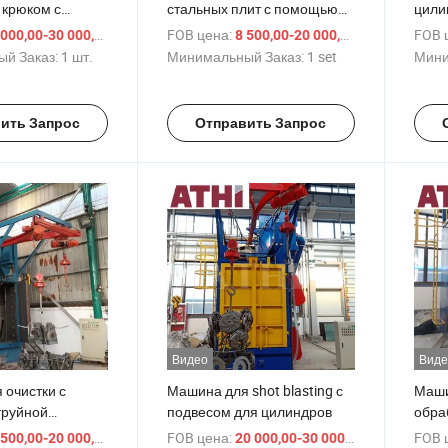
 крюком с
стальных плит с помощью
цили
ом CE
крюкового дробеструйного
для 
/ шт.
FOB цена:
/ set
FOB 
000,00-30 000,00 $
8 500,00-20 000,00 $
метода
обра
й Заказ:
1 шт.
Минимальный Заказ:
1 set
Мини
ить Запрос
Отправить Запрос
Видео
Виде
 очистки с
Машина для shot blasting с
Маши
труйной
подвесом для цилиндров
обра
ипа «крюк»,
подв
/ set
FOB цена:
/ шт.
FOB 
500,00-20 000,00 $
20 000,00-30 000,00 $