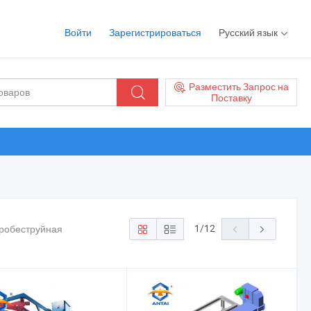
Войти
Зарегистрироваться
Русский язык
Разместить Запрос на
Поставку
1
/
12
дробеструйная