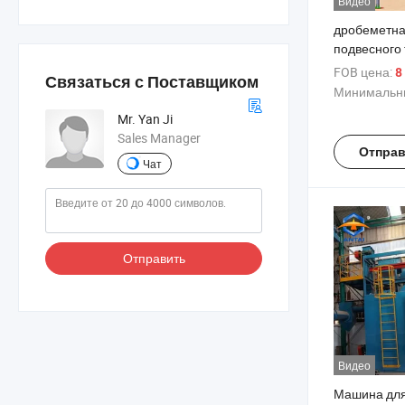
Видео
дробеметна
подвесного
типом
FOB цена:
8 
Связаться с Поставщиком
Минимальны
Mr. Yan Ji
Sales Manager
Отправ
Чат
Отправить
Видео
Машина для