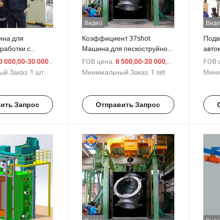
Видео
Виде
ина для
Коэффициент 37shot
Подв
работки с
Машина для пескоструйной
авто
 больших
очистки с крюком
дроб
/ шт.
FOB цена:
/ set
FOB 
 000,00-30 000,00 $
8 500,00-20 000,00 $
ких деталей
песк
й Заказ:
1 шт.
Минимальный Заказ:
1 set
Мини
ить Запрос
Отправить Запрос