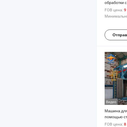
обработки с
сертификат
FOB цена:
9 
Минимальны
Отправ
Видео
Машина для
помощью с
обработки т
FOB цена:
8 