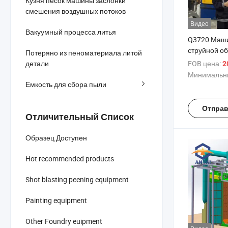
Кузня песок машины заслонки
смешения воздушных потоков
Видео
Вакуумный процесса литья
Q3720 Маш
струйной об
Потеряно из пеноматериала литой
крюком для
FOB цена:
детали
20
металличес
Минимальны
Емкость для сбора пыли
Отправ
Отличительный Список
Образец Доступен
Hot recommended products
Shot blasting peening equipment
Painting equipment
Other Foundry euipment