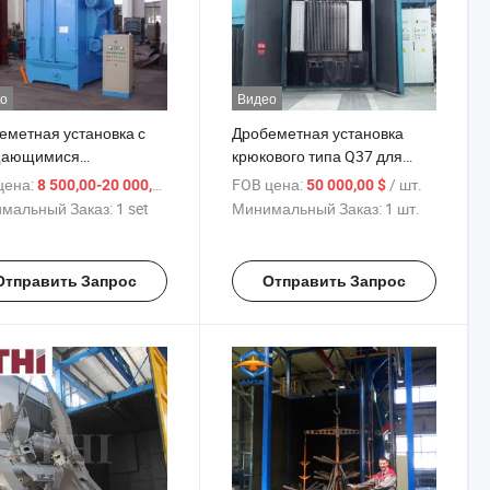
о
Видео
еметная установка с
Дробеметная установка
щающимися
крюкового типа Q37 для
есными крюками
очистки мелких стальных
цена:
/ set
FOB цена:
/ шт.
8 500,00-20 000,00 $
50 000,00 $
деталей
мальный Заказ:
1 set
Минимальный Заказ:
1 шт.
Отправить Запрос
Отправить Запрос