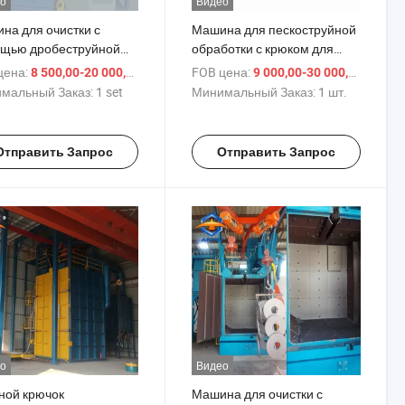
о
Видео
на для очистки с
Машина для пескоструйной
щью дробеструйной
обработки с крюком для
ботки для крюка
подвешивания для очистки
цена:
/ set
FOB цена:
/ шт.
8 500,00-20 000,00 $
9 000,00-30 000,00 $
еса
поверхности стальных плит
мальный Заказ:
1 set
Минимальный Заказ:
1 шт.
Отправить Запрос
Отправить Запрос
о
Видео
ной крючок
Машина для очистки с