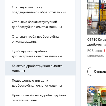
Стальную пластину
предварительной обработки линии
Стальные балки/структурной
дробеструйная очистка машины
Видео
Стальная труба дробеструйная
Q3710 Крюк
очистка машины
дробеметна
очистки мет
FOB цена:
Тумблер/тип барабана
8 
ржавчины
Минимальны
дробеструйная очистка машины
Крюк тип дробеструйная очистка
машины
Отправ
Подвешенные тип цепи
дробеструйная очистка машины
Проволочной сетке дробеструйная
очистка машины