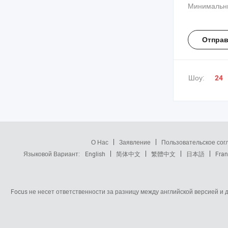
произведен
Минимальны
Отправ
Шоу:
24
О Нас
Заявление
Пользовательское со
Языковой Вариант:
English
简体中文
繁體中文
日本語
Fran
Focus не несет ответственности за разницу между английской версией и