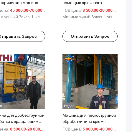
ндрическая машина
помощью крюкового
пескоструйной
дробеструйного метода для
цена:
/ set
FOB цена:
/ set
45 000,00-70 000,00 $
8 500,00-20 000,00 $
ботки
стали
мальный Заказ:
1 set
Минимальный Заказ:
1 set
Отправить Запрос
Отправить Запрос
о
Видео
на для дробеструйной
Машина для пескоструйной
ботки с вращающимся
обработки типа крюк-
есом
вешалка цена
цена:
/ set
FOB цена:
/ Ко
8 500,00-20 000,00 $
5 000,00-40 000,00 $