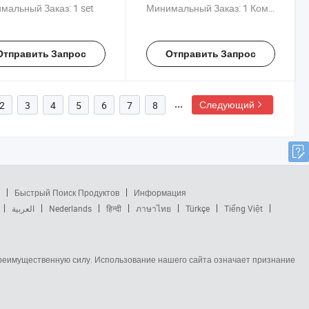
мальный Заказ:
1 set
Минимальный Заказ:
1 Комплект
Отправить Запрос
Отправить Запрос
Следующий
2
3
4
5
6
7
8
Быстрый Поиск Продуктов
Информация
العربية
Nederlands
हिन्दी
ภาษาไทย
Türkçe
Tiếng Việt
 преимущественную силу. Использование нашего сайта означает признание