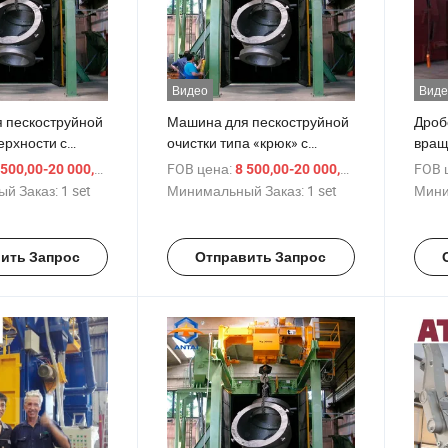
Видео
Виде
 пескоструйной
Машина для пескоструйной
Дроб
ерхности с
очистки типа «крюк» с
вра
 подвешивания
сертификатом ISO CE
подв
/ set
FOB цена:
/ set
FOB 
500,00-20 000,00 $
8 500,00-20 000,00 $
й Заказ:
1 set
Минимальный Заказ:
1 set
Мини
ить Запрос
Отправить Запрос