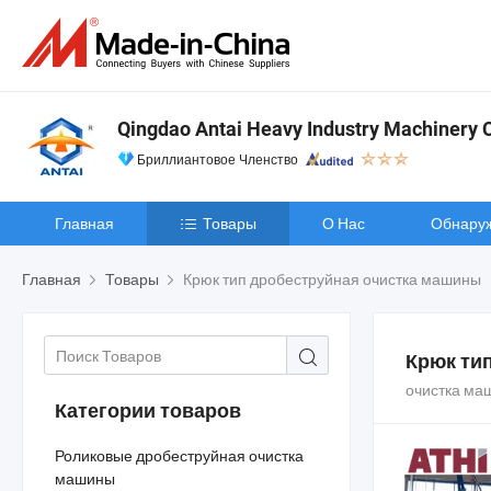
Qingdao Antai Heavy Industry Machinery Co
Бриллиантовое Членство
Главная
Товары
О Нас
Обнару
Главная
Товары
Крюк тип дробеструйная очистка машины
Крюк ти
очистка ма
Категории товаров
Роликовые дробеструйная очистка
машины