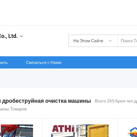
., Ltd.
На Этом Сайте
жить
Связаться с Нами
п дробеструйная очистка машины
Всего 265 Крюк тип 
шины Товаров