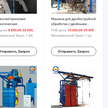
о
есная/крюковая
Машина для дробеструйной
матическая
обработки с двойными
еструйная/
крючками и
цена:
/ set
FOB цена:
/ шт
8 800,00-20 000,00 $
10 000,00-35 000,00 $
оструйная машина
пылеуловителем
мальный Заказ:
1 set
Минимальный Заказ:
1 шт.
Отправить Запрос
Отправить Запрос