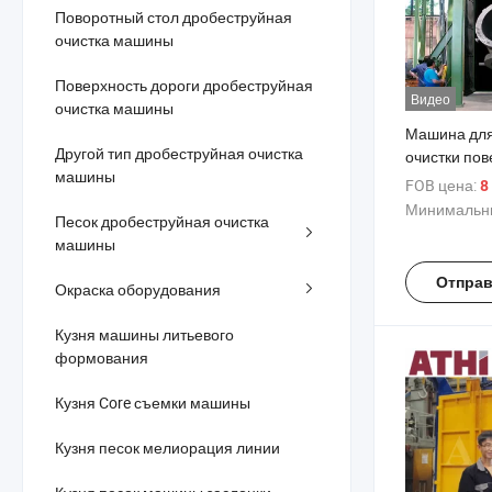
Поворотный стол дробеструйная
очистка машины
Поверхность дороги дробеструйная
Видео
очистка машины
Машина для
Другой тип дробеструйная очистка
очистки пов
машины
крюком для
FOB цена:
8 
Минимальны
Песок дробеструйная очистка
машины
Отправ
Окраска оборудования
Кузня машины литьевого
формования
Кузня Core съемки машины
Кузня песок мелиорация линии