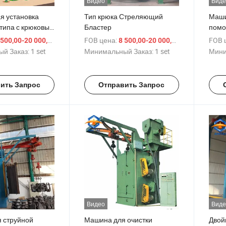
Видео
Виде
я установка
Тип крюка Стреляющий
Маши
 типа с крюковым
Бластер
помо
обра
/ set
FOB цена:
/ set
FOB 
500,00-20 000,00 $
8 500,00-20 000,00 $
подв
й Заказ:
1 set
Минимальный Заказ:
1 set
Мини
ить Запрос
Отправить Запрос
Видео
Виде
 струйной
Машина для очистки
Двой