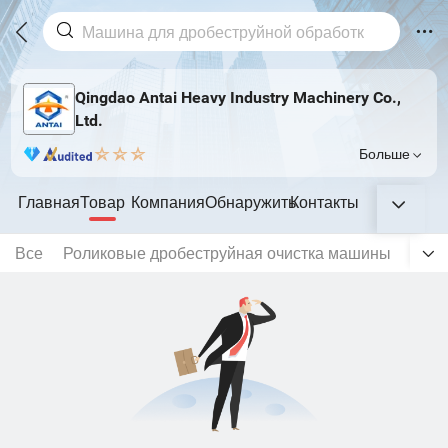
Qingdao Antai Heavy Industry Machinery Co.,
Ltd.
Больше
Главная
Товар
Компания
Обнаружить
Контакты
Все
Роликовые дробеструйная очистка машины
Стал