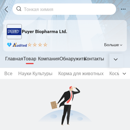
Puyer Biopharma Ltd.
Больше
Главная
Товар
Компания
Обнаружить
Контакты
Все
Науки Культуры
Корма для животных
Косметич