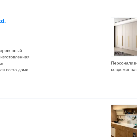
модульной
конструкции 
высоким се
td.
глянцевым л
кухонная ме
островом дл
квартиры
деревянный
 изготовленная
Персонализ
ья,
современна
ля всего дома
мебель для
детской ком
индивидуал
размерами