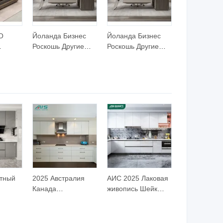
O
Йоланда Бизнес
Йоланда Бизнес
Роскошь Другие
Роскошь Другие
й
Генеральные
Генеральные
ол
Директора Столы
Директора Столы
ьный
Босс L-образный
Босс L-образный
Исполнительный
Исполнительный
 Стол
Офисный Стол
Офисный Стол
ая
Офис
Офис
бель
Современная
Современная
Мебель
Мебель
атный
2025 Австралия
АИС 2025 Лаковая
Канада
живопись Шейк
х
Деревянные
Кухонный шкаф
Кухонные Шкафы
Современная
кафов
Набор
кухонная мебель с