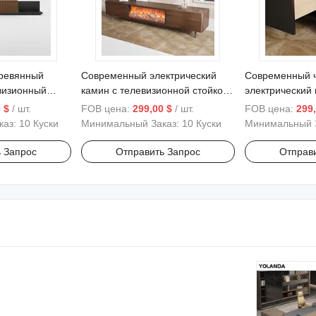
ревянный
Современный электрический
Современный 
визионный
камин с телевизионной стойкой
электрический
 черного медиа-
и светодиодными эффектами
эффектами пл
 $
/ шт.
FOB цена:
299,00 $
/ шт.
FOB цена:
299,
пламени, медиа-консоль цвета
развлекательн
каз:
10 Куски
Минимальный Заказ:
10 Куски
Минимальный 
ореха
 Запрос
Отправить Запрос
Отправ