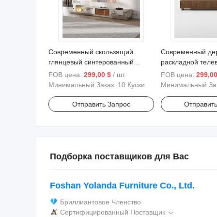
Современный скользящий
Современный де
глянцевый синтерованный
раскладной теле
камень с подсветкой и
стенд из ореха и
FOB цена:
299,00 $
/ шт.
FOB цена:
299,00
телевизионной тумбой
консоли
Минимальный Заказ:
10 Куски
Минимальный За
Отправить Запрос
Отправить
Подборка поставщиков для Вас
Foshan Yolanda Furniture Co., Ltd.
Бриллиантовое Членство
Сертифицированный Поставщик
