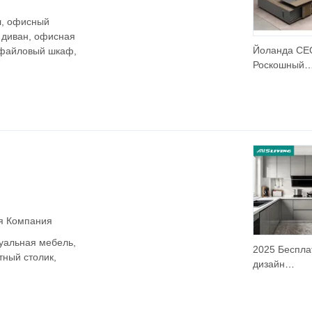
л, офисный
 диван, офисная
Йоланда CE
 файловый шкаф,
Роскошный
Современны
Офисный Ст
Исполнител
Офисный
Письменный
Коммерческ
Офисная Ме
ая Компания
уальная мебель,
2025 Беспл
тный столик,
дизайн
современны
роскошных
кухонных ш