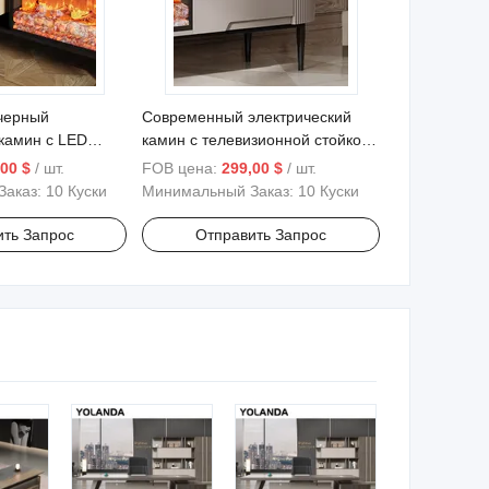
черный
Современный электрический
 камин с LED
камин с телевизионной стойкой
амени, МДФ
и светодиодными эффектами
00 $
/ шт.
FOB цена:
299,00 $
/ шт.
ый центр консоль
пламени, серая медиа-консоль
Заказ:
10 Куски
Минимальный Заказ:
10 Куски
ить Запрос
Отправить Запрос