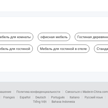
ебель для комнаты
офисная мебель
Гостиная деревян
ебель для гостиной
Мебель для гостиной в отеле
Станда
глашение
Политика конфиденциальности
Связаться с Made-in-China.com
Français
Español
Deutsch
Português
Italiano
Русский язык
Tiếng Việt
Bahasa Indonesia