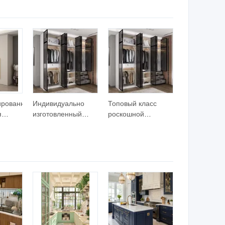
Современная
островом
с
Индивидуальная
Модульный
рым
Кухонная Мебель с
кухонный шкаф
аком,
Столешницей
бель с
Модульные
я
Кухонные Шкафы
Производители с
Островом для
Виллы
ированная
Индивидуально
Топовый класс
я
изготовленный
роскошной
современный
индивидуальной
наты с
европейский стиль
мебели для
ьными
гардеробная для
спальни, большой
спальни с дверями
дом, вилла, шкаф,
из МДФ для
многофункциональный
хранения одежды в
органайзер для
квартирах
одежды,
деревянная
домашняя мебель,
современная