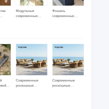
лак
Модульные
Фошань
современные
современные
ьно
кухонные шкафы
деревянные
ый
деревянная
кухонные шкафы
аф,
мебель для дома
вакуумная
цена
по заводской цене
китайская мебель
й
Современные
Современные
овой
роскошные
роскошные
ада и
комплекты уличной
комплекты уличной
ль для
мебели,
мебели,
водонепроницаемая
водонепроницаемая
мебель из тикового
мебель из тикового