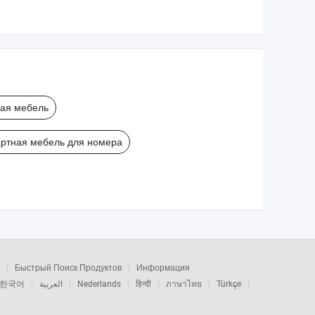
дерева для
дерева для
гостиной, балкона,
гостиной, балкона,
сада, патио,
сада, патио,
гостиничный
гостиничный
секционный диван
секционный диван
с подушками
с подушками
ная мебель
ртная мебель для номера
Быстрый Поиск Продуктов
Информация
한국어
العربية
Nederlands
हिन्दी
ภาษาไทย
Türkçe