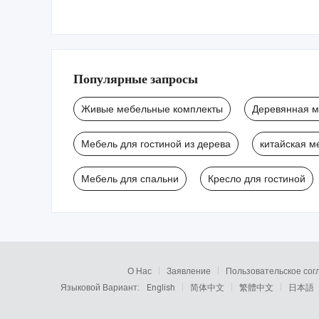
Популярные запросы
Живые мебельные комплекты
Деревянная м
Мебель для гостиной из дерева
китайская м
Мебель для спальни
Кресло для гостиной
О Нас
Заявление
Пользовательское со
Языковой Вариант:
English
简体中文
繁體中文
日本語