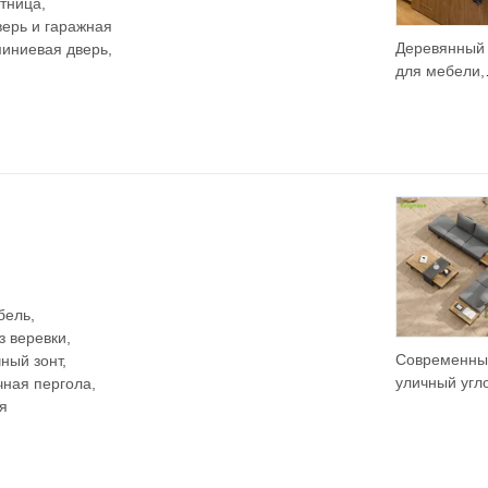
тница,
верь и гаражная
Деревянный 
иниевая дверь,
для мебели,
индивидуал
изготовленн
кухонный шк
фабричная 
Фошань
бель,
 веревки,
Современны
ный зонт,
уличный угл
чная пергола,
диван для с
я
патио, мебе
курорта