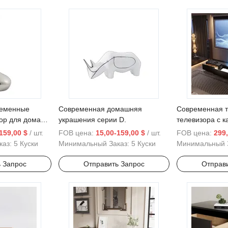
ременные
Современная домашняя
Современная т
ор для дома
украшения серии D.
телевизора с 
ультракоротко
159,00 $
/ шт.
FOB цена:
15,00-159,00 $
/ шт.
FOB цена:
299,
проектора
каз:
5 Куски
Минимальный Заказ:
5 Куски
Минимальный 
 Запрос
Отправить Запрос
Отправ