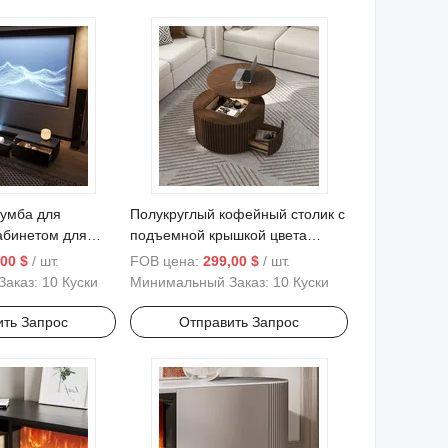
умба для
Полукруглый кофейный столик с
кабинетом для
подъемной крышкой цвета
фокусного
ореха в стиле середины века
00 $
/ шт.
FOB цена:
299,00 $
/ шт.
Заказ:
10 Куски
Минимальный Заказ:
10 Куски
ить Запрос
Отправить Запрос