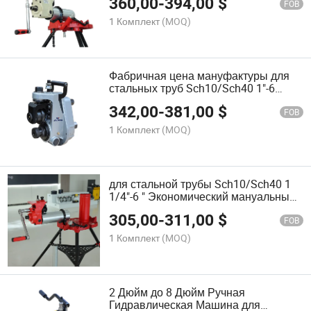
360,00
-
394,00
$
FOB
1 Комплект
(MOQ)
Фабричная цена мануфактуры для
стальных труб Sch10/Sch40 1"-6
"Мануальная машина для нарезки
342,00
-
381,00
$
канавок"
FOB
1 Комплект
(MOQ)
для стальной трубы Sch10/Sch40 1
1/4"-6 " Экономический мануальный
грейфер для труб
305,00
-
311,00
$
FOB
1 Комплект
(MOQ)
2 Дюйм до 8 Дюйм Ручная
Гидравлическая Машина для