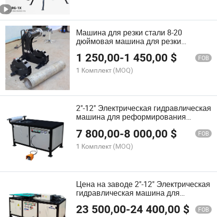
Машина для резки стали 8-20
дюймовая машина для резки
стальных труб, машина для нарезки
1 250,00
-
1 450,00
$
канавок
FOB
1 Комплект
(MOQ)
2"-12" Электрическая гидравлическая
машина для реформирования
трубных канавок
7 800,00
-
8 000,00
$
Металлообрабатывающая машина
FOB
1 Комплект
(MOQ)
Цена на заводе 2"-12" Электрическая
гидравлическая машина для
соединения труб
23 500,00
-
24 400,00
$
FOB