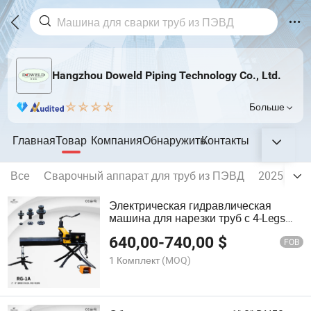
Hangzhou Doweld Piping Technology Co., Ltd.
Больше
Главная
Товар
Компания
Обнаружить
Контакты
Все
Сварочный аппарат для труб из ПЭВД
2025 нов
Электрическая гидравлическая
машина для нарезки труб с 4-Legs
складным стендом 1"-8" дюймовым
640,00
-
740,00
$
роликом для нарезки
FOB
1 Комплект
(MOQ)