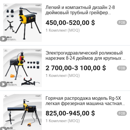
Легкий и компактный дизайн 2-8
дюймовый трубный грейфер
Sch10/20 стальная машина для
450,00
-
520,00
$
нарезки канавок
FOB
1 Комплект
(MOQ)
Электрогидравлический роликовый
нарезчик 8-24 дюймов для крупных и
тяжелых стальных труб.
2 700,00
-
3 100,00
$
Сертификация в промышленности.
FOB
Электрический нарезчик труб
1 Комплект
(MOQ)
Горячая распродажа модель Rg-5X
легкая фрезерная машина частная
марка фрезерная машина для
825,00
-
945,00
$
стальных труб
FOB
1 Комплект
(MOQ)