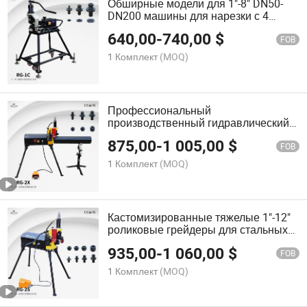
Обширные модели для 1"-8" DN50-
DN200 машины для нарезки с 4
подставкой для колес портативного
640,00
-
740,00
$
роликового нарезчика
FOB
1 Комплект
(MOQ)
Профессиональный
производственный гидравлический
грейфер Sch10/40 Стальная труба
875,00
-
1 005,00
$
тяжелого назначения дюймовая
FOB
машина для нарезки канавок
1 Комплект
(MOQ)
Кастомизированные тяжелые 1"-12"
роликовые грейдеры для стальных
труб и труб из нержавеющей стали
935,00
-
1 060,00
$
на продажу
FOB
1 Комплект
(MOQ)