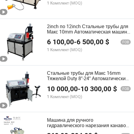
1 Комплект
(MOQ)
2inch по 12inch Стальные трубы для
Макс 10mm Автоматическая машина
для нарезки канавок, роликовая
6 100,00
-
6 500,00
$
машина для нарезки канавок, ЧПУ
FOB
машина для нарезки труб
1 Комплект
(MOQ)
Стальные трубы для Макс 16mm
Тяжелой Duty 8"-24" Автоматический
роликовый грейфер Автоматическая
10 000,00
-
10 300,00
$
машина для нарезки канавок в
FOB
трубах
1 Комплект
(MOQ)
Машина для ручного
гидравлического нарезания канавок
для труб повышенной прочности