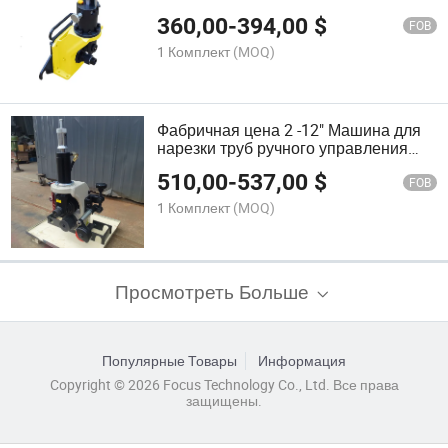
Накатки Рифлений Работает с
360,00
-
394,00
$
Резьбонарезной Машиной
FOB
1 Комплект
(MOQ)
Фабричная цена 2 -12" Машина для
нарезки труб ручного управления
тяжелого типа
510,00
-
537,00
$
FOB
1 Комплект
(MOQ)
Просмотреть Больше
Популярные Товары
Информация
Copyright © 2026 Focus Technology Co., Ltd. Все права
защищены.