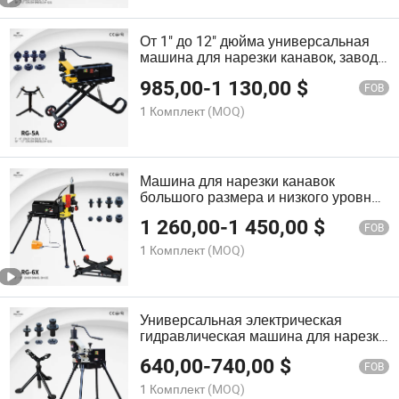
От 1" до 12" дюйма универсальная
машина для нарезки канавок, завод
в Китае, стальная нержавеющая
985,00
-
1 130,00
$
труба, электрический
FOB
гидравлический инструмент для
1 Комплект
(MOQ)
нарезки канавок
Машина для нарезки канавок
большого размера и низкого уровня
шума, экономически эффективная
1 260,00
-
1 450,00
$
Sch10/40 для стальных труб
FOB
1 Комплект
(MOQ)
Универсальная электрическая
гидравлическая машина для нарезки
канавок на стальных трубах 1"-8"
640,00
-
740,00
$
дюймов с опциональным ножным
FOB
переключателем
1 Комплект
(MOQ)