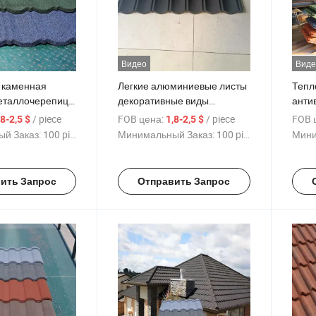
Видео
Виде
 каменная
Легкие алюминиевые листы
Тепл
еталлочерепица,
декоративные виды
анти
ерепица,
кровельной плитки
цвет
/ piece
FOB цена:
/ piece
FOB 
,8-2,5 $
1,8-2,5 $
ые материалы,
металлические покрытые
покр
й Заказ:
100 piece
Минимальный Заказ:
100 piece
Мини
мая
каменные кровельные
чере
репица
плитки
ить Запрос
Отправить Запрос