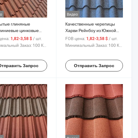
о
Видео
ытые глиняные
Качественные черепицы
иниевые цинковые
Харви Рейнбоу из Южной
ьные кровельные
Африки, цветные
цена:
/ шт.
FOB цена:
/ шт.
1,82-3,58 $
1,82-3,58 $
пицы листовые
металлические кровельные
мальный Заказ:
100 Куски
Минимальный Заказ:
100 Куски
нные металлические
листы с каменным
ельные плитки
покрытием
Отправить Запрос
Отправить Запрос