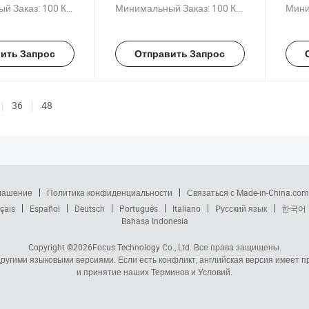
кие кровельные
для кровли
кров
й Заказ:
100 Куски
Минимальный Заказ:
100 Куски
Мини
изведенные в
ндии
ить Запрос
Отправить Запрос
36
48
глашение
Политика конфиденциальности
Связаться с Made-in-China.com
çais
Español
Deutsch
Português
Italiano
Русский язык
한국어
Bahasa Indonesia
Copyright ©2026
Focus Technology Co., Ltd.
Все права защищены.
 другими языковыми версиями. Если есть конфликт, английская версия имеет
и принятие наших Терминов и Условий.