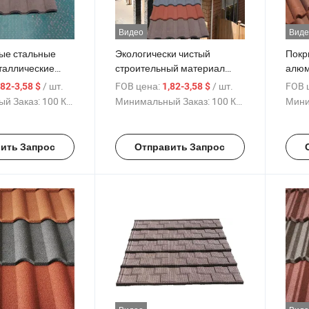
Видео
Виде
ые стальные
Экологически чистый
Покр
таллические
строительный материал
алюм
керамические
алюминиево-цинковая
стал
/ шт.
FOB цена:
/ шт.
FOB 
,82-3,58 $
1,82-3,58 $
 плитки Харви
стальная листовая
чере
й Заказ:
100 Куски
Минимальный Заказ:
100 Куски
Мини
черепица с каменным
каме
покрытием
кров
ить Запрос
Отправить Запрос