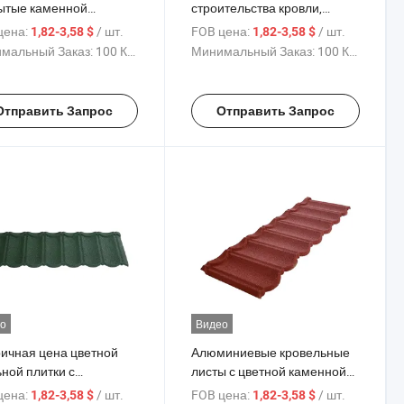
ытые каменной
строительства кровли,
пицей металлические
металлическая черепица,
цена:
/ шт.
FOB цена:
/ шт.
1,82-3,58 $
1,82-3,58 $
лы кровельные
волновая цветная каменная
мальный Заказ:
100 Куски
Минимальный Заказ:
100 Куски
риалы плитки
кровля для дома и виллы
кованные кровельные
ы
Отправить Запрос
Отправить Запрос
о
Видео
ичная цена цветной
Алюминиевые кровельные
ной плитки с
листы с цветной каменной
нным покрытием для
крошкой, покрытые
цена:
/ шт.
FOB цена:
/ шт.
1,82-3,58 $
1,82-3,58 $