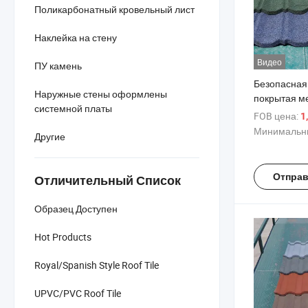
Поликарбонатный кровельный лист
Наклейка на стену
Видео
ПУ камень
Безопасная
Наружные стены оформлены
покрытая м
системной платы
каменная ч
FOB цена:
1
строительн
Минимальны
Другие
настраивае
металлоче
Отправ
Отличительный Список
Образец Доступен
Hot Products
Royal/Spanish Style Roof Tile
UPVC/PVC Roof Tile