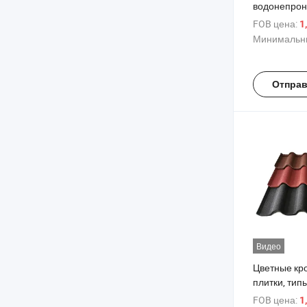
водонепрон
кровельног
FOB цена:
1
0.28- 0.4m
Минимальны
покрытая цв
для домов
Отправ
Видео
Цветные кр
плитки, тип
цветные ка
FOB цена:
1