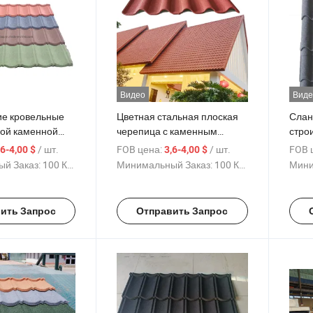
Видео
Виде
ие кровельные
Цветная стальная плоская
Слан
ной каменной
черепица с каменным
стро
еталлической
покрытием
мета
/ шт.
FOB цена:
/ шт.
FOB 
,6-4,00 $
3,6-4,00 $
ля вилл и
волн
й Заказ:
100 Куски
Минимальный Заказ:
100 Куски
Мини
кров
дома
ить Запрос
Отправить Запрос