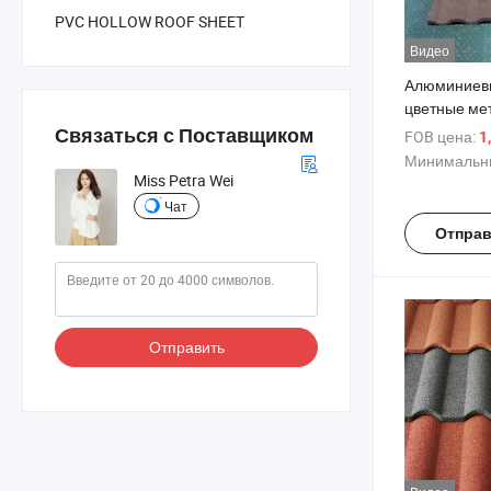
PVC HOLLOW ROOF SHEET
Видео
Алюминиев
цветные ме
черепицы, 
Связаться с Поставщиком
FOB цена:
1
кровельные
Минимальны
Miss Petra Wei
Чат
Отправ
Отправить