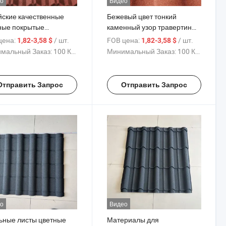
о
Видео
йские качественные
Бежевый цвет тонкий
ные покрытые
каменный узор травертин
нные металлические
наружная плитка цвет
цена:
/ шт.
FOB цена:
/ шт.
1,82-3,58 $
1,82-3,58 $
ьные кровельные
каменной кровли из
мальный Заказ:
100 Куски
Минимальный Заказ:
100 Куски
ки черепицы волновые
металла Milano крыша
ельные плитки
Отправить Запрос
Отправить Запрос
о
Видео
ьные листы цветные
Материалы для