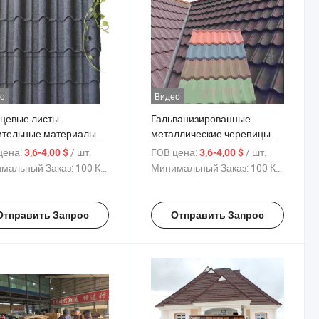
о
Видео
цевые листы
Гальванизированные
ительные материалы
металлические черепицы
ллическая черепица
Рома, кровельные листы с
цена:
/ шт.
FOB цена:
/ шт.
3,6-4,00 $
3,6-4,00 $
а каменно-покрытые
каменной посыпкой для
мальный Заказ:
100 Куски
Минимальный Заказ:
100 Куски
ельные плитки для
домов и вилл
 виллы
Отправить Запрос
Отправить Запрос