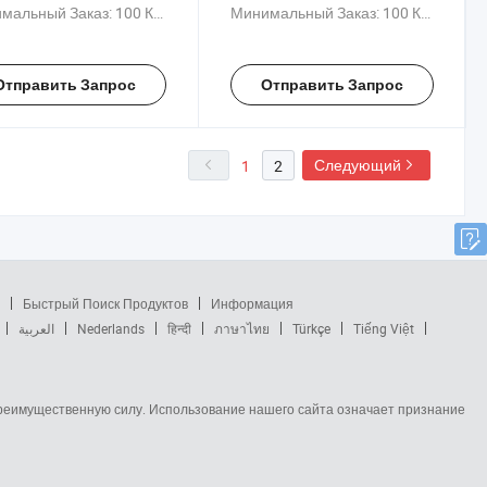
ли
металлические черепицы,
мальный Заказ:
100 Куски
Минимальный Заказ:
100 Куски
индивидуальные гибкие
плитки
Отправить Запрос
Отправить Запрос
Следующий
1
2
Быстрый Поиск Продуктов
Информация
العربية
Nederlands
हिन्दी
ภาษาไทย
Türkçe
Tiếng Việt
 преимущественную силу. Использование нашего сайта означает признание