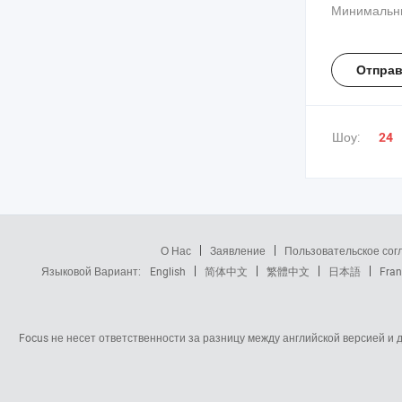
металличес
Минимальны
плитки, про
Новой Зела
Отправ
Шоу:
24
О Нас
Заявление
Пользовательское со
Языковой Вариант:
English
简体中文
繁體中文
日本語
Fran
Focus не несет ответственности за разницу между английской версией и