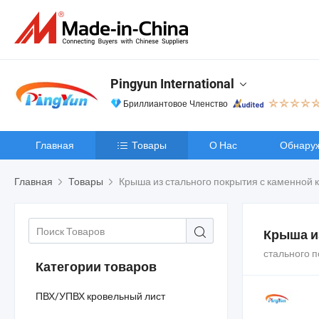
Pingyun International
Бриллиантовое Членство
Главная
Товары
О Нас
Обнару
Главная
Товары
Крыша из стального покрытия с каменной 
Крыша и
стального 
Категории товаров
ПВХ/УПВХ кровельный лист