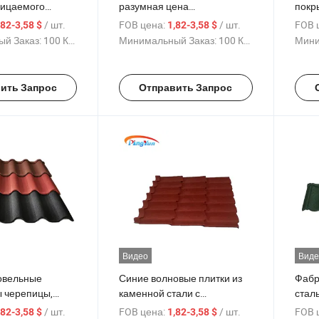
ицаемого
разумная цена
покр
о материала
классическая легкая
чере
/ шт.
FOB цена:
/ шт.
FOB 
,82-3,58 $
1,82-3,58 $
m Каменная
классическая каменная
шинг
й Заказ:
100 Куски
Минимальный Заказ:
100 Куски
Мини
етная плитка
покрытие металлической
мате
крыши плитка
оцин
лист
ить Запрос
Отправить Запрос
Видео
Виде
овельные
Синие волновые плитки из
Фабр
ы черепицы,
каменной стали с
сталь
менные
металлическим покрытием
каме
/ шт.
FOB цена:
/ шт.
FOB 
,82-3,58 $
1,82-3,58 $