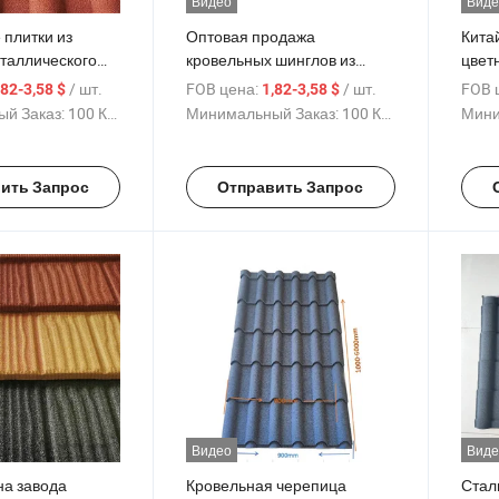
Видео
Виде
 плитки из
Оптовая продажа
Кита
еталлического
кровельных шинглов из
цвет
римская
каменной металлической
каме
/ шт.
FOB цена:
/ шт.
FOB 
,82-3,58 $
1,82-3,58 $
африканская
черепицы для строительных
стал
й Заказ:
100 Куски
Минимальный Заказ:
100 Куски
Мини
менное покрытие
материалов
плит
кров
ить Запрос
Отправить Запрос
Видео
Виде
на завода
Кровельная черепица
Стал