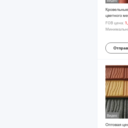
Видео
Кровельные
цветного м
покрытия, 
FOB цена:
1
черепица, 
Минимальны
кровля, ка
для крыши
Отправ
Видео
Оптовая це