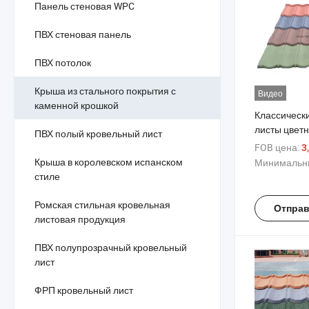
Панель стеновая WPC
ПВХ стеновая панель
ПВХ потолок
Крыша из стального покрытия с
Видео
каменной крошкой
Классическ
листы цвет
ПВХ полый кровельный лист
покрытой м
FOB цена:
3
черепицы д
Крыша в королевском испанском
Минимальны
бунгало
стиле
Ромская стильная кровельная
Отправ
листовая продукция
ПВХ полупрозрачный кровельный
лист
ФРП кровельный лист