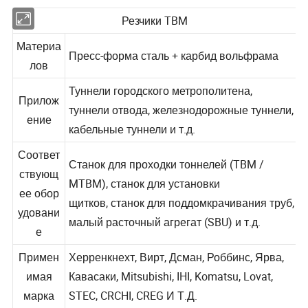
Резчики TBM
Материа
Пресс-форма сталь + карбид вольфрама
лов
Туннели городского метрополитена,
Прилож
туннели отвода, железнодорожные туннели,
ение
кабельные туннели и т.д.
Соответ
Станок для проходки тоннелей (TBM /
ствующ
MTBM), станок для установки
ее обор
щитков, станок для поддомкрачивания труб,
удовани
малый расточный агрегат (SBU) и т.д.
е
Примен
Херренкнехт, Вирт, Дсман, Роббинс, Ярва,
имая
Кавасаки, Mitsubishi, IHI, Komatsu, Lovat,