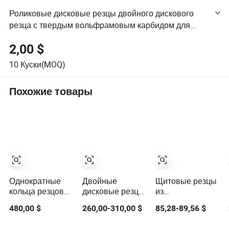
Роликовые дисковые резцы двойного дискового
резца с твердым вольфрамовым карбидом для
машин по прокладке труб и тоннельных буровых
2,00 $
машин
10
Куски(MOQ)
Похожие товары
Однократные
Двойные
Щитовые резцы
кольца резцов
дисковые резцы
из
ТБМ, двойные
с роликами и
вольфрамового
480,00 $
260,00-310,00 $
85,28-89,56 $
центральные
твердым
карбида для
высокоскоростные
вольфрамовым
частей износа