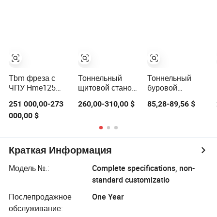
дисковые резцы
карбидом для
тоннельных
17" 18" 19" 20" В
прокладки труб
буровых машин
наличии
Тbm фреза с
Тоннельный
Тоннельный
ЧПУ Hme125
щитовой станок
буровой
тяжелая фреза
дисковый резак
механизм,
251 000,00-273
260,00-310,00 $
85,28-89,56 $
для твердых
горный резец,
000,00 $
горных
вольфрамовый
дисковых
карбид,
резцов
защитный резец,
черепаший зуб
Краткая Информация
Модель №.:
Complete specifications, non-
standard customizatio
Послепродажное
One Year
обслуживание: