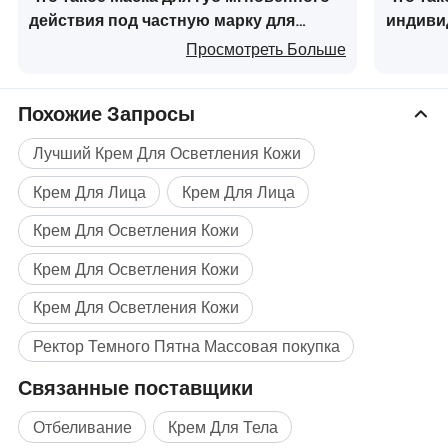
действия под частную марку для
индиви
ежедневного ухода за губами,
лечени
Просмотреть Больше
увлажняющая маска для губ
трещины
эксфоли
Похожие Запросы
подгото
Лучший Крем Для Осветления Кожи
Крем Для Лица
Крем Для Лица
Крем Для Осветления Кожи
Крем Для Осветления Кожи
Крем Для Осветления Кожи
Ректор Темного Пятна Массовая покупка
Связанные поставщики
Отбеливание
Крем Для Тела