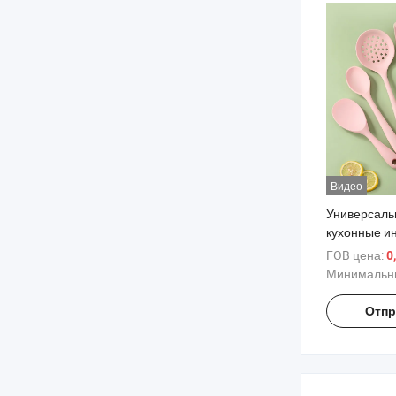
для силико
Видео
Универсаль
кухонные и
легкой гото
FOB цена:
0
Минимальны
Отпр