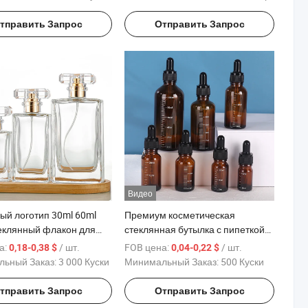
1m 5m 10m
тправить Запрос
Отправить Запрос
Видео
ый логотип 30ml 60ml
Премиум косметическая
еклянный флакон для
стеклянная бутылка с пипеткой
теклянная бутылка для
для эфирных масел
а:
/ шт.
FOB цена:
/ шт.
0,18-0,38 $
0,04-0,22 $
 для оптового заказа
ьный Заказ:
3 000 Куски
Минимальный Заказ:
500 Куски
тправить Запрос
Отправить Запрос