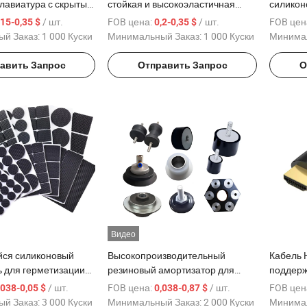
клавиатура с скрытым
стойкая и высокоэластичная
силикон
нопок для
силиконовая клавиатура
улучшен
/ шт.
FOB цена:
/ шт.
FOB цен
,15-0,35 $
0,2-0,35 $
ичных интерфейсов
дистанционного управления для
касания
й Заказ:
1 000 Куски
Минимальный Заказ:
1 000 Куски
Минимал
телевизора
авить Запрос
Отправить Запрос
О
Видео
ся силиконовый
Высокопроизводительный
Кабель 
ь для герметизации
резиновый амортизатор для
поддерж
ьного EVA поролона,
плавного движения моста,
улучшен
/ шт.
FOB цена:
/ шт.
FOB цен
,038-0,05 $
0,038-0,87 $
йся уплотнитель
производство резины
й Заказ:
3 000 Куски
Минимальный Заказ:
2 000 Куски
Минимал