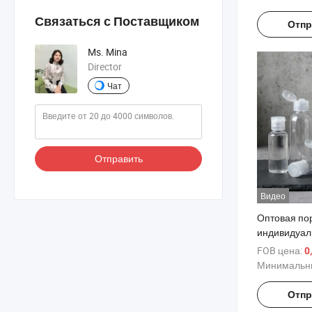
Связаться с Поставщиком
Отпр
Ms. Mina
Director
Чат
Отправить
Видео
Оптовая по
индивидуал
лосьона для
FOB цена:
0
повседневн
Минимальны
удобная для
пластиковая
Отпр
разделени