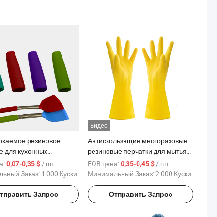
Видео
каемое резиновое
Антискользящие многоразовые
е для кухонных
резиновые перчатки для мытья
ежностей, накладка на
посуды, водонепроницаемые
а:
/ шт.
FOB цена:
/ шт.
0,07-0,35 $
0,35-0,45 $
ля силиконового шпателя
для домашней уборки, перчатки
ьный Заказ:
1 000 Куски
Минимальный Заказ:
2 000 Куски
для садоводства
тправить Запрос
Отправить Запрос