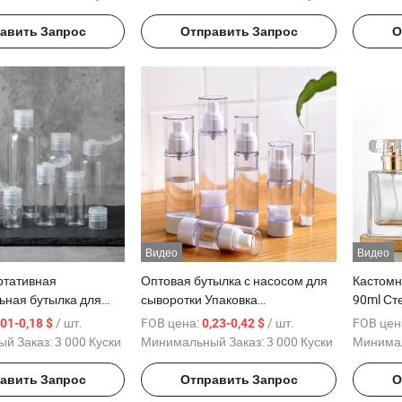
авить Запрос
Отправить Запрос
О
Видео
Видео
ртативная
Оптовая бутылка с насосом для
Кастомн
ьная бутылка для
сыворотки Упаковка
90ml Ст
 путешествий и
косметических средств Удобная
духов С
/ шт.
FOB цена:
/ шт.
FOB цен
,01-0,18 $
0,23-0,42 $
ого использования,
15ml 20ml 30ml 50ml Вакуумная
аромата
й Заказ:
3 000 Куски
Минимальный Заказ:
3 000 Куски
Минимал
 поездок,
бутылка
 бутылка PET с
авить Запрос
Отправить Запрос
О
ем