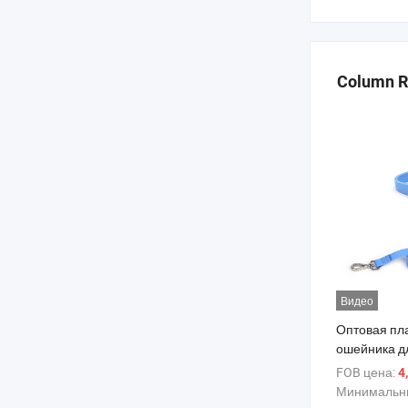
Column 
Видео
Оптовая пл
ошейника д
животных, к
FOB цена:
4
поводка, р
Минимальны
дизайнерск