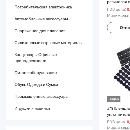
резиновая 
Потребительская электроника
дизайном к
FOB цена:
0
минималист
Минимальны
Автомобильные аксессуары
Отпр
Снаряжение для плавания
Силиконовые сырьевые материалы
Канцтовары Офисные
принадлежности
Фитнес-оборудование
Обувь Одежда и Сумки
Промышленные аксессуары
Видео
Игрушки и новинки
3m Клеящий
уплотнител
индивидуал
FOB цена:
0
самоклеящи
Минимальны