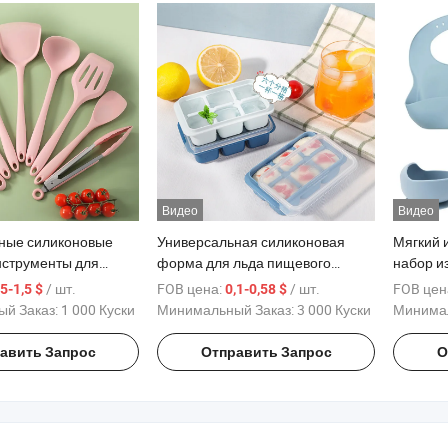
новой бутылки
Видео
Видео
ные силиконовые
Универсальная силиконовая
Мягкий 
нструменты для
форма для льда пищевого
набор из
вки и выпечки
качества для летних кулеров
вилка и
/ шт.
FOB цена:
/ шт.
FOB цен
,5-1,5 $
0,1-0,58 $
оптовая форма для льда
й Заказ:
1 000 Куски
Минимальный Заказ:
3 000 Куски
Минимал
авить Запрос
Отправить Запрос
О