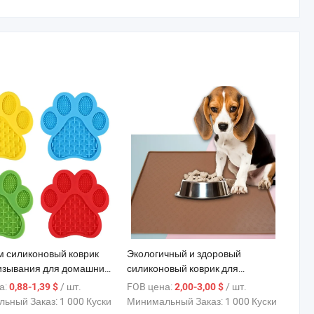
 силиконовый коврик
Экологичный и здоровый
изывания для домашних
силиконовый коврик для
х и собак
домашних животных высокого
а:
/ шт.
FOB цена:
/ шт.
0,88-1,39 $
2,00-3,00 $
качества
ьный Заказ:
1 000 Куски
Минимальный Заказ:
1 000 Куски