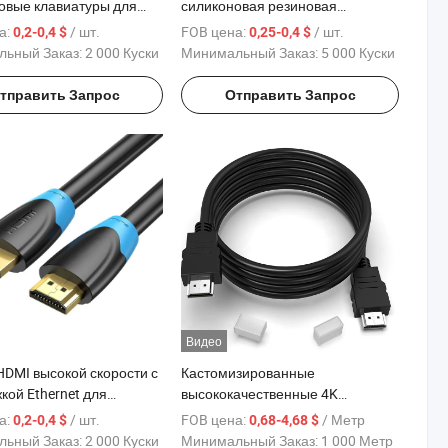
овые клавиатуры для
силиконовая резиновая
ной чувствительности
клавиатура, OEM ODM,
а:
/ шт.
FOB цена:
/ шт.
0,2-0,4 $
0,25-0,4 $
силиконовый завод,
ьный Заказ:
2 000 Куски
Минимальный Заказ:
5 000 Куски
производство пультов
управления
тправить Запрос
Отправить Запрос
Видео
HDMI высокой скорости с
Кастомизированные
кой Ethernet для
высококачественные 4K
ной связи
позолоченные HDMI кабели для
а:
/ шт.
FOB цена:
/ Метр
0,2-0,4 $
0,68-4,68 $
превосходного качества видео
ьный Заказ:
2 000 Куски
Минимальный Заказ:
1 000 Метр