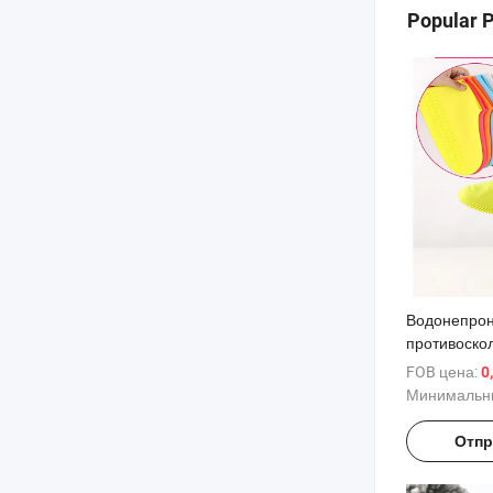
Popular 
Водонепро
противоско
силиконовы
FOB цена:
0
дождевиков
Минимальны
путешестве
Отпр