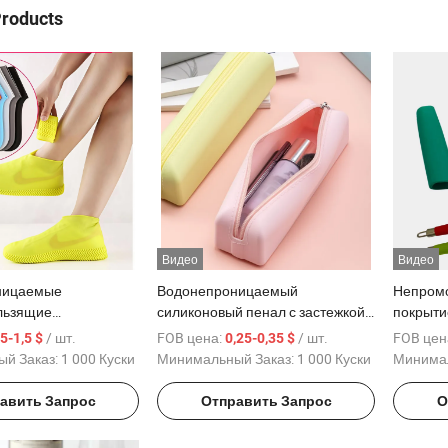
Products
Видео
Видео
ницаемые
Водонепроницаемый
Непромо
льзящие
силиконовый пенал с застежкой
покрыти
е чехлы для
для удобного хранения
принадл
/ шт.
FOB цена:
/ шт.
FOB цен
,5-1,5 $
0,25-0,35 $
 для
ручку д
й Заказ:
1 000 Куски
Минимальный Заказ:
1 000 Куски
Минимал
нников
авить Запрос
Отправить Запрос
О