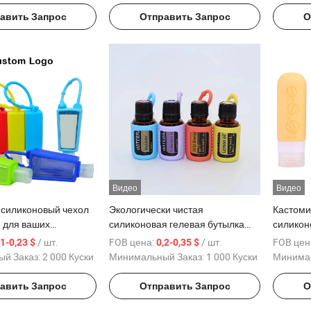
ницаемый PVC
животных, производство
авить Запрос
Отправить Запрос
О
я собак
силикона
Видео
Видео
 силиконовый чехол
Экологически чистая
Кастоми
и для ваших
силиконовая гелевая бутылка
силикон
их нужд в
для порционирования для
бутылка
/ шт.
FOB цена:
/ шт.
FOB цен
,1-0,23 $
0,2-0,35 $
ях
организации на кухне
шампуня
й Заказ:
2 000 Куски
Минимальный Заказ:
1 000 Куски
Минимал
циональная
космети
я силиконовая
портати
авить Запрос
Отправить Запрос
О
 антисептика Чехол
путешес