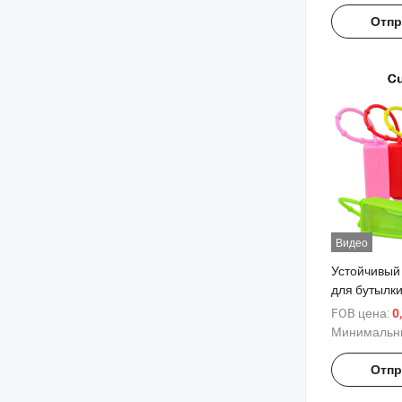
водонепро
Отпр
ошейник дл
Видео
Устойчивый
для бутылк
косметическ
FOB цена:
0
путешестви
Минимальны
Многофунк
портативна
Отпр
бутылка для