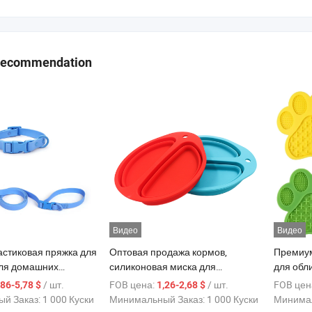
Recommendation
Видео
Видео
астиковая пряжка для
Оптовая продажа кормов,
Премиум
ля домашних
силиконовая миска для
для обл
омплект ошейника и
домашних животных,
животны
/ шт.
FOB цена:
/ шт.
FOB цен
,86-5,78 $
1,26-2,68 $
егулируемый
силиконовая складная миска для
й Заказ:
1 000 Куски
Минимальный Заказ:
1 000 Куски
Минимал
ий, индивидуальный,
товаров для домашних