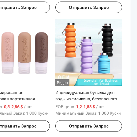
тправить Запрос
Отправить Запрос
Видео
зированная
Индивидуальная бутылка для
овая портативная
воды из силикона, безопасного
, герметичная, для
для пищевых продуктов,
а:
/ шт.
FOB цена:
/ шт.
0,5-2,86 $
1,2-1,88 $
, геля для душа и
многоразовая, складная,
ьный Заказ:
1 000 Куски
Минимальный Заказ:
1 000 Куски
ки, силиконовая
портативная силиконовая чаша
вная бутылка для
для спорта
тправить Запрос
Отправить Запрос
твий