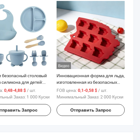
Видео
и безопасный столовый
Инновационная форма для льда,
 силикона для детей:
изготовленная из безопасных
 ложка
материалов силикона,
а:
/ шт.
FOB цена:
/ шт.
0,48-4,88 $
0,1-0,58 $
пригодных для пищевых
ьный Заказ:
1 000 Куски
Минимальный Заказ:
2 000 Куски
продуктов
тправить Запрос
Отправить Запрос