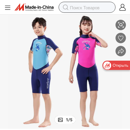
онепроницаемый неопреновый костюм для серфинга и подводного пл
2.5mm 3mm SCR Cr Эластичный полный камуфляжный спортивный вод
Открыть
1
/
5