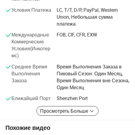
окружающей среды, полиуретановой, натуральной,
нейлоновой, разработкой, дизайном, продукция,
Условия Платежа
LC, T/T, D/P, PayPal, Western
выпускаемой и продажная в целом, охватывает сумки
Union, Небольшая сумма
для гольфа, клубные рукава, сумку для крепления и
платежа
другую серию изделий.
Международные
FOB, CIF, CFR, EXW
B: SBR/CR (обычно называемый водолазным
Коммерческие
материалом) в основном занимается различными
Условия(Инкотер
продуктами, в которых ДОМИНИРУЕТ НЕОПРЕН.
мс)
SBR. Ч. Это разновидность синтетического материала,
Среднее Время
Время Выполнения Заказа в
такого как пеноматериал, который является
Выполнения
Пиковый Сезон: Один Месяц,
деликатным, мягким, эластичным,
Заказа
Время Выполнения вне Сезона,
водонепроницаемым, ударопрочный, теплый,
Один Месяц
защитный и профилактический материал.
Ближайший Порт
Shenzhen Port
В число основных бизнес-возможностей нашей
компании входят: 1 гидрокостюмов: Костюм для
Просмотреть Больше
дайвинга, костюм для серфинга, дайвинг-жилет,
перчатки для дайвинга, носки для дайвинга и другое
Похожие видео
оборудование для водного спорта. 2. Серия
спортивных средств защиты: (Защита стопы, защита