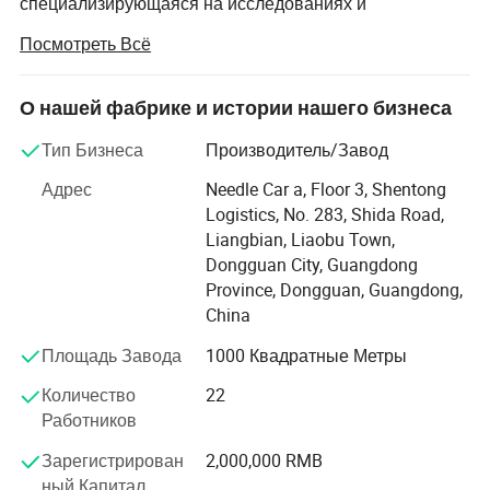
специализирующаяся на исследованиях и
разработках, проектировании, производстве и
Посмотреть Всё
продаже водных спортивных товаров и мешков для
гольфа. Компания была официально
зарегистрирована в августе 2011 года, с 11-летним
О нашей фабрике и истории нашего бизнеса
опытом в области дизайна и развития в Китае. В
Тип Бизнеса
Производитель/Завод
основном занимается гольфом, дайвингом, дайвингом,
дайвингом, дайвингом, дайвингом, неопреновые
Адрес
Needle Car a, Floor 3, Shentong
изделия, антиприхватный ремень.
Logistics, No. 283, Shida Road,
Liangbian, Liaobu Town,
Завод использует передовую четырехигольчатую
Dongguan City, Guangdong
шестинитчатую сшивку, слепую швейную машину
Province, Dongguan, Guangdong,
после склеивания как основное шитье, качество
China
SBR/CR неопрена и лайкру и другие импортированные
ткани, может обеспечить производство
Площадь Завода
1000 Квадратные Метры
высококачественной, мелкой, нулевой дефектов
Количество
22
качества продукции.
Работников
A: В основном занимается гольфом,
Зарегистрирован
2,000,000 RMB
высококачественной защитой от воздействия
ный Капитал