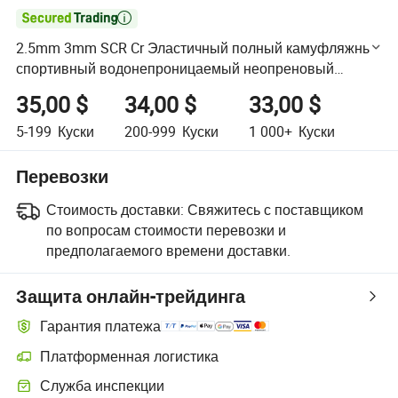

2.5mm 3mm SCR Cr Эластичный полный камуфляжный
спортивный водонепроницаемый неопреновый
костюм для серфинга и подводного плавания для
35,00 $
34,00 $
33,00 $
подростков, мальчиков и девочек, короткий рукав,
купальный костюм для дайвинга
5-199
Куски
200-999
Куски
1 000+
Куски
Перевозки
Стоимость доставки:
Свяжитесь с поставщиком
по вопросам стоимости перевозки и
предполагаемого времени доставки.
Защита онлайн-трейдинга
Гарантия платежа
Платформенная логистика
Более удобное отслеживание отправлений благодаря логистиче
Служба инспекции
Дополнительная предпродажная инспекция для проверки качеств