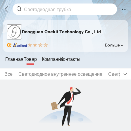
Dongguan Onekit Technology Co., Ltd
Больше
Главная
Товар
Компания
Контакты
Все
Светодиодное внутреннее освещение
Светодио