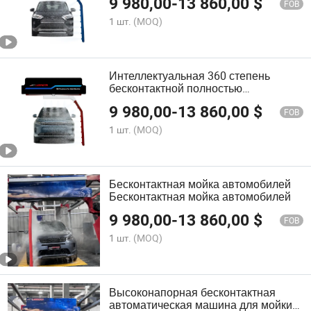
9 980,00
-
13 860,00
$
дизайном
FOB
1 шт.
(MOQ)
Интеллектуальная 360 степень
бесконтактной полностью
автоматической мойки автомобиля
9 980,00
-
13 860,00
$
безщеточной мойки автомобиля
FOB
автоматическая
1 шт.
(MOQ)
Бесконтактная мойка автомобилей
Бесконтактная мойка автомобилей
9 980,00
-
13 860,00
$
FOB
1 шт.
(MOQ)
Высоконапорная бесконтактная
автоматическая машина для мойки