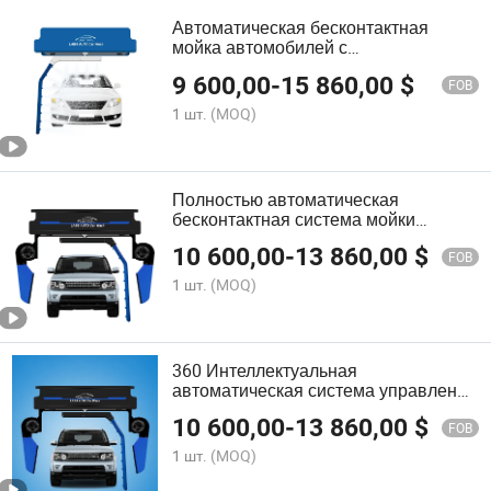
Автоматическая бесконтактная
мойка автомобилей с
усовершенствованной безводной
9 600,00
-
15 860,00
$
системой
FOB
1 шт.
(MOQ)
Полностью автоматическая
бесконтактная система мойки
автомобилей с 100A воздушным
10 600,00
-
13 860,00
$
переключателем для мойки
FOB
автомобилей
1 шт.
(MOQ)
360 Интеллектуальная
автоматическая система управления
ПЛК для бесщеточной
10 600,00
-
13 860,00
$
автоматической мойки автомобилей
FOB
по хорошей цене
1 шт.
(MOQ)