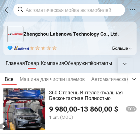
Zhengzhou Labsnova Technology Co., Ltd.
Больше
Главная
Товар
Компания
Обнаружить
Контакты
Все
Машина для чистки шлемов
Автоматическая мой
360 Степень Интеллектуальная
Бесконтактная Полностью
Автоматическая Мойка Автомобилей
9 980,00
-
13 860,00
$
Автоматическое Оборудование Для
FOB
Мойки Авто с 6 Сушилкой
1 шт.
(MOQ)