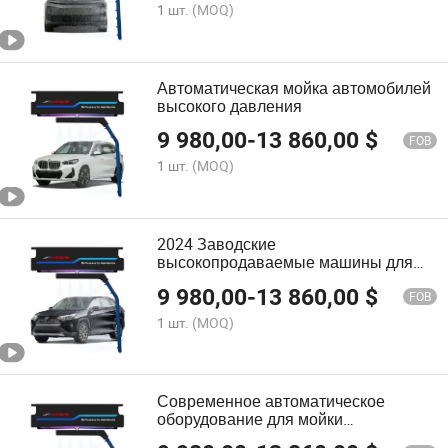
1 шт.
(MOQ)
Автоматическая мойка автомобилей
высокого давления
9 980,00
-
13 860,00
$
FOB
1 шт.
(MOQ)
2024 Заводские
высокопродаваемые машины для
мойки автомобилей под высоким
9 980,00
-
13 860,00
$
давлением Автоматическая мойка
FOB
автомобилей
1 шт.
(MOQ)
Современное автоматическое
оборудование для мойки
автомобилей с энергоэффективным