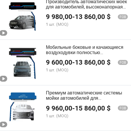
Производитель автоматических моек
для автомобилей, высоконапорная
мойка для автомобилей
9 980,00
-
13 860,00
$
FOB
1 шт.
(MOQ)
Мобильные боковые и качающиеся
воздуходувки полностью
автоматическая бесконтактная
9 600,00
-
13 860,00
$
мойка автомобилей безщеточное
FOB
оборудование для автозаправочной
1 шт.
(MOQ)
станции
Премиум автоматические системы
мойки автомобилей для
высокообъемной мойки
9 960,00
-
15 860,00
$
автомобилей
FOB
1 шт.
(MOQ)