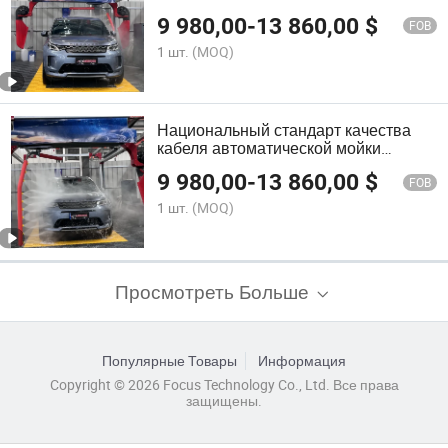
автомобилей, подходящая для мойки
9 980,00
-
13 860,00
$
автомобилей
FOB
1 шт.
(MOQ)
Национальный стандарт качества
кабеля автоматической мойки
автомобилей с 15kw мощностью
9 980,00
-
13 860,00
$
FOB
1 шт.
(MOQ)
Просмотреть Больше
Популярные Товары
Информация
Copyright © 2026 Focus Technology Co., Ltd. Все права
защищены.