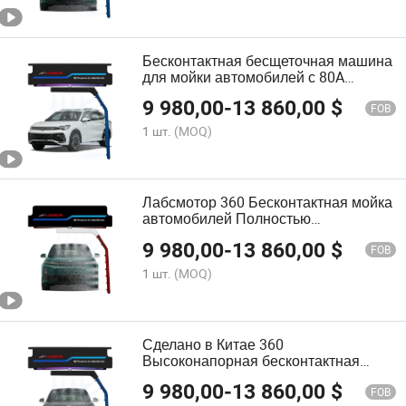
Бесконтактная бесщеточная машина
для мойки автомобилей с 80A
воздушным переключателем
9 980,00
-
13 860,00
$
FOB
1 шт.
(MOQ)
Лабсмотор 360 Бесконтактная мойка
автомобилей Полностью
автоматическая мойка автомобилей
9 980,00
-
13 860,00
$
с умной 6 системой сушки
FOB
1 шт.
(MOQ)
Сделано в Китае 360
Высоконапорная бесконтактная
мойка для автомобилей
9 980,00
-
13 860,00
$
FOB