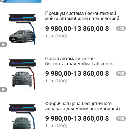
Премиум система бесконтактной
мойки автомобилей с технологией
высокого давления воды
9 980,00
-
13 860,00
$
FOB
1 шт.
(MOQ)
Новая автоматическая
бесконтактная мойка Labsmotor,
высоконапорный мойщик для
9 980,00
-
13 860,00
$
автомобилей
FOB
1 шт.
(MOQ)
Фабричная цена бесщеточного
аппарата для мойки автомобилей с
90-200L объемом воды
9 980,00
-
13 860,00
$
FOB
1 шт.
(MOQ)