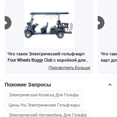
условия.
Что такое Электрический гольф-карт
Что так
Four Wheels Buggy Club с коробкой для
карт дл
хранения
Местны
Просмотреть Больше
Похожие Запросы
Электрическая Коляска Для Гольфа
Подробные фотографии
Цены На Электрические Гольф-кары
Электрический Автомобиль Для Гольфа