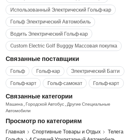
Использованный Электрический Гольф-кар
Гольф Электрический Автомобиль
Водить Электрический Гольф-кар
Custom Electric Golf Bugggy Массовая покупка
Связанные поставщики
Гольф
Гольф-кар
Электрический Багги
Гольф-карт
Гольф-самокат
Гольф-карт
Связанные категории
Параметры продукта
Машина
,
Городской Автобус
,
Другие Специальные
Автомобили
Пассажироемкость
4 мест
Просмотр по категориям
Макс. Скорость
25 км/ч (регулируемый)
Диапазон движения
80 км
Главная
Спортивные Товары и Отдых
Телега
Способность
преодолевать
≥25%
Гольфа
4 Сидячий Утилитарный Автомобиль
подъем