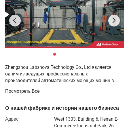
Zhengzhou Labsnova Technology Co., Ltd является
одним из ведущих профессиональных
производителей автоматических моющих машин в
Китае, расположенных в Чжэнчжоу, Китай. Наш завод
Посмотреть Всё
прошел сертификацию ISO9001 и с 2012 года
занимается внешнеторговой деятельностью. У нас
есть 12 лет богатого опыта экспорта, и наша
О нашей фабрике и истории нашего бизнеса
продукция экспортируется в страны по всему миру. У
Адрес
West 1303, Building 6, Henan E-
нас есть развитая и полная система внешнеторговых
Commerce Industrial Park, 26
продаж, гарантирующих, что каждый клиент имеет