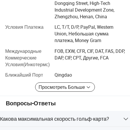
Dongqing Street, High-Tech
хороший опыт обслуживания.
Industrial Development Zone,
В нашей продукции используются
Zhengzhou, Henan, China
высококачественные запчасти всемирно известной
Условия Платежа
LC, T/T, D/P, PayPal, Western
марки, обеспечивающие стабильную и
Union, Небольшая сумма
высококачественную продукцию, с годовым выходом
платежа, Money Gram
более 5 000 единиц. Мы можем предоставить
различные персонализированные продукты в
Международные
FOB, EXW, CFR, CIF, DAT, FAS, DDP,
соответствии с потребностями клиентов.
Коммерческие
DAP, CIP, CPT, Другие, FCA
Условия(Инкотермс)
За последние 12 лет мы предоставляем полный набор
продуктов и услуг тысячам клиентов во многих
Ближайший Порт
Qingdao
странах мира. Успех этих проектов дал нам хорошие
Просмотреть Больше
возможности для обслуживания, и мы уверены в том,
что мы хорошо обслуживаем наших клиентов.
Вопросы-Ответы
Мы с нетерпением ждем Вашего визита на наш завод
и будем рады приветствовать Вас.
Какова максимальная скорость гольф-карта?
Мы будем Вашим надежным партнером в Китае.
Максимальная скорость регулируется в диапазоне от