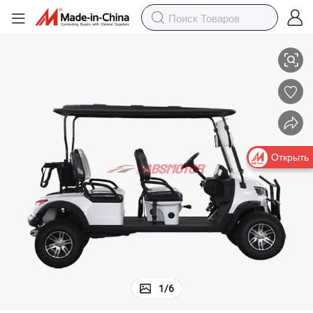
одской Индивидуальный Электрический Гольф-Багги
4 Сидячий Утилитарный Автомобиль Электрический Гольф-Карт Зав
Открыть
1
/
6