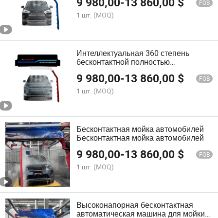
9 980,00
-
13 860,00
$
дизайном
FOB
1 шт.
(MOQ)
Интеллектуальная 360 степень
бесконтактной полностью
автоматической мойки автомобиля
9 980,00
-
13 860,00
$
безщеточной мойки автомобиля
FOB
автоматическая
1 шт.
(MOQ)
Бесконтактная мойка автомобилей
Бесконтактная мойка автомобилей
9 980,00
-
13 860,00
$
FOB
1 шт.
(MOQ)
Высоконапорная бесконтактная
автоматическая машина для мойки