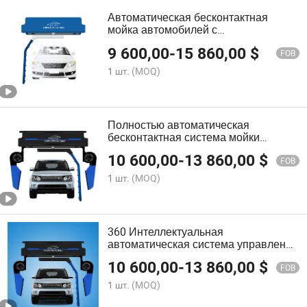
Автоматическая бесконтактная
мойка автомобилей с
усовершенствованной безводной
9 600,00
-
15 860,00
$
системой
FOB
1 шт.
(MOQ)
Полностью автоматическая
бесконтактная система мойки
автомобилей с 100A воздушным
10 600,00
-
13 860,00
$
переключателем для мойки
FOB
автомобилей
1 шт.
(MOQ)
360 Интеллектуальная
автоматическая система управления
ПЛК для бесщеточной
10 600,00
-
13 860,00
$
автоматической мойки автомобилей
FOB
по хорошей цене
1 шт.
(MOQ)