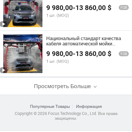
автомобилей, подходящая для мойки
9 980,00
-
13 860,00
$
автомобилей
FOB
1 шт.
(MOQ)
Национальный стандарт качества
кабеля автоматической мойки
автомобилей с 15kw мощностью
9 980,00
-
13 860,00
$
FOB
1 шт.
(MOQ)
Просмотреть Больше
Популярные Товары
Информация
Copyright © 2026 Focus Technology Co., Ltd. Все права
защищены.