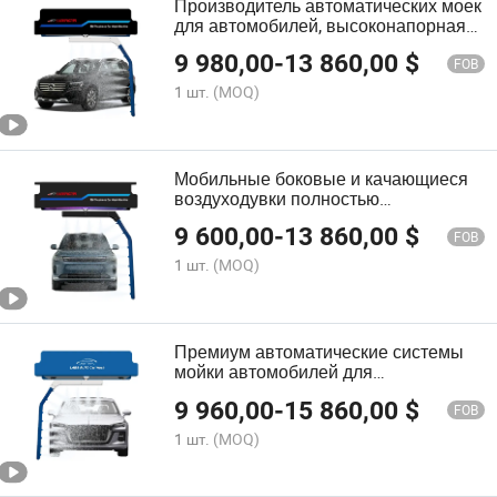
Производитель автоматических моек
для автомобилей, высоконапорная
мойка для автомобилей
9 980,00
-
13 860,00
$
FOB
1 шт.
(MOQ)
Мобильные боковые и качающиеся
воздуходувки полностью
автоматическая бесконтактная
9 600,00
-
13 860,00
$
мойка автомобилей безщеточное
FOB
оборудование для автозаправочной
1 шт.
(MOQ)
станции
Премиум автоматические системы
мойки автомобилей для
высокообъемной мойки
9 960,00
-
15 860,00
$
автомобилей
FOB
1 шт.
(MOQ)