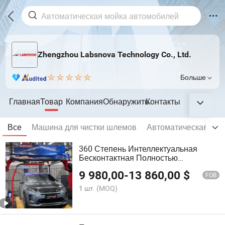
Zhengzhou Labsnova Technology Co., Ltd.
Больше
Главная
Товар
Компания
Обнаружить
Контакты
Все
Машина для чистки шлемов
Автоматическая мой
360 Степень Интеллектуальная
Бесконтактная Полностью
Автоматическая Мойка Автомобилей
9 980,00
-
13 860,00
$
Автоматическое Оборудование Для
FOB
Мойки Авто с 6 Сушилкой
1 шт.
(MOQ)