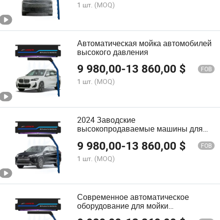
1 шт.
(MOQ)
Автоматическая мойка автомобилей
высокого давления
9 980,00
-
13 860,00
$
FOB
1 шт.
(MOQ)
2024 Заводские
высокопродаваемые машины для
мойки автомобилей под высоким
9 980,00
-
13 860,00
$
давлением Автоматическая мойка
FOB
автомобилей
1 шт.
(MOQ)
Современное автоматическое
оборудование для мойки
автомобилей с энергоэффективным