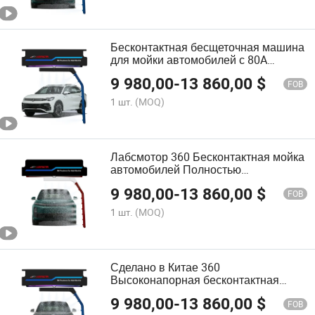
Бесконтактная бесщеточная машина
для мойки автомобилей с 80A
воздушным переключателем
9 980,00
-
13 860,00
$
FOB
1 шт.
(MOQ)
Лабсмотор 360 Бесконтактная мойка
автомобилей Полностью
автоматическая мойка автомобилей
9 980,00
-
13 860,00
$
с умной 6 системой сушки
FOB
1 шт.
(MOQ)
Сделано в Китае 360
Высоконапорная бесконтактная
мойка для автомобилей
9 980,00
-
13 860,00
$
FOB