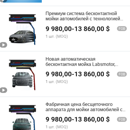
Премиум система бесконтактной
мойки автомобилей с технологией
высокого давления воды
9 980,00
-
13 860,00
$
FOB
1 шт.
(MOQ)
Новая автоматическая
бесконтактная мойка Labsmotor,
высоконапорный мойщик для
9 980,00
-
13 860,00
$
автомобилей
FOB
1 шт.
(MOQ)
Фабричная цена бесщеточного
аппарата для мойки автомобилей с
90-200L объемом воды
9 980,00
-
13 860,00
$
FOB
1 шт.
(MOQ)